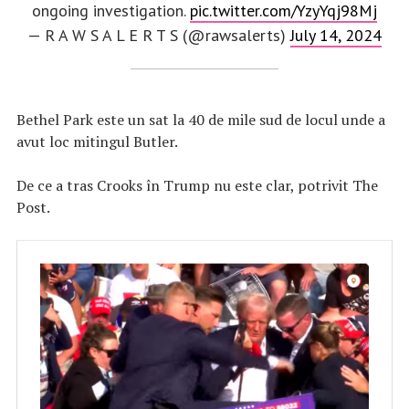
ongoing investigation.
pic.twitter.com/YzyYqj98Mj
— R A W S A L E R T S (@rawsalerts)
July 14, 2024
Bethel Park este un sat la 40 de mile sud de locul unde a
avut loc mitingul Butler.
De ce a tras Crooks în Trump nu este clar, potrivit The
Post.