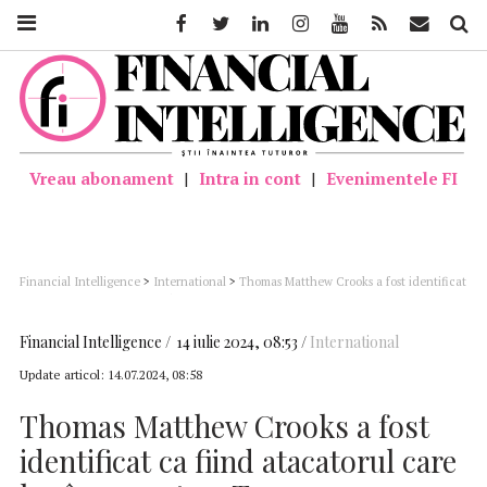
Facebook
Twitter
Linkedin
Instagram
Youtube
Feed
Mail
Căutar
Vreau abonament
|
Intra in cont
|
Evenimentele FI
Financial Intelligence
>
International
>
Thomas Matthew Crooks a fost identificat
ca fiind atacatorul care l-a împușcat pe Trump
Financial Intelligence
14 iulie 2024, 08:53
International
Update articol:
14.07.2024, 08:58
Thomas Matthew Crooks a fost
identificat ca fiind atacatorul care