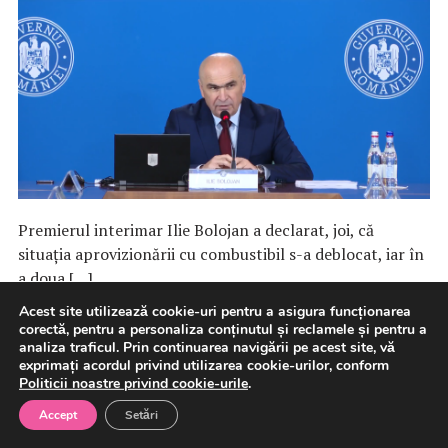
Premierul interimar Ilie Bolojan a declarat, joi, că
situaţia aprovizionării cu combustibil s-a deblocat, iar în
a doua […]
Acest site utilizează cookie-uri pentru a asigura funcționarea
corectă, pentru a personaliza conținutul și reclamele și pentru a
6 august 2026
Energie
analiza traficul. Prin continuarea navigării pe acest site, vă
exprimați acordul privind utilizarea cookie-urilor, conform
Politicii noastre privind cookie-urile
.
Accept
Setări
Bolojan: România nu e în