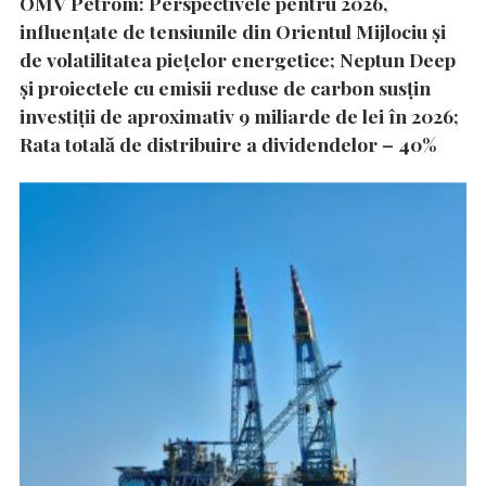
OMV Petrom: Perspectivele pentru 2026,
influențate de tensiunile din Orientul Mijlociu și
de volatilitatea piețelor energetice; Neptun Deep
și proiectele cu emisii reduse de carbon susțin
investiții de aproximativ 9 miliarde de lei în 2026;
Rata totală de distribuire a dividendelor – 40%