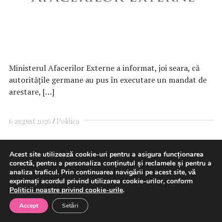
Ministerul Afacerilor Externe a informat, joi seara, că
autorităţile germane au pus în executare un mandat de
arestare, […]
6 august 2026
Politica
Acest site utilizează cookie-uri pentru a asigura funcționarea
Transgaz și Argent LNG
corectă, pentru a personaliza conținutul și reclamele și pentru a
analiza traficul. Prin continuarea navigării pe acest site, vă
semnează un Memorandum de
exprimați acordul privind utilizarea cookie-urilor, conform
Politicii noastre privind cookie-urile
.
Înțelegere privind investiția
Accept
Setări
strategică de capital, avansând