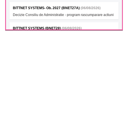
BITTNET SYSTEMS- Ob. 2027 (BNET27A)
(06/08/2026)
Decizie Consiliu de Administratie - program rascumparare actiuni
BITTNET SYSTEMS (BNET28)
(06/08/2026)
Decizie Consiliu de Administratie - program rascumparare actiuni
BITTNET SYSTEMS Bonds 2028A (BNET28A)
(06/08/2026)
Decizie Consiliu de Administratie - program rascumparare actiuni