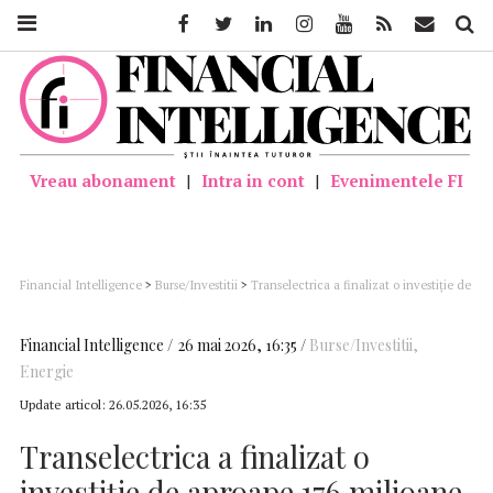
Facebook
Twitter
Linkedin
Instagram
Youtube
Feed
Mail
Căutar
Vreau abonament
|
Intra in cont
|
Evenimentele FI
Financial Intelligence
>
Burse/Investitii
>
Transelectrica a finalizat o investiţie de
aproape 176 milioane de lei în judeţul Caraş-Severin
Financial Intelligence
26 mai 2026, 16:35
Burse/Investitii
,
Energie
Update articol:
26.05.2026, 16:35
Transelectrica a finalizat o
investiţie de aproape 176 milioane