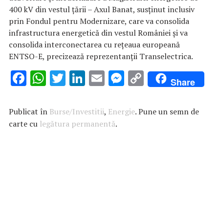
400 kV din vestul ţării – Axul Banat, susţinut inclusiv
prin Fondul pentru Modernizare, care va consolida
infrastructura energetică din vestul României şi va
consolida interconectarea cu reţeaua europeană
ENTSO-E, precizează reprezentanţii Transelectrica.
F
W
T
Li
E
M
C
Share
ac
h
w
n
m
es
o
e
at
it
k
ai
se
p
Publicat în
Burse/Investitii
,
Energie
. Pune un semn de
b
s
te
e
l
n
y
carte cu
legătura permanentă
.
o
A
r
dI
g
Li
o
p
n
er
n
k
p
k