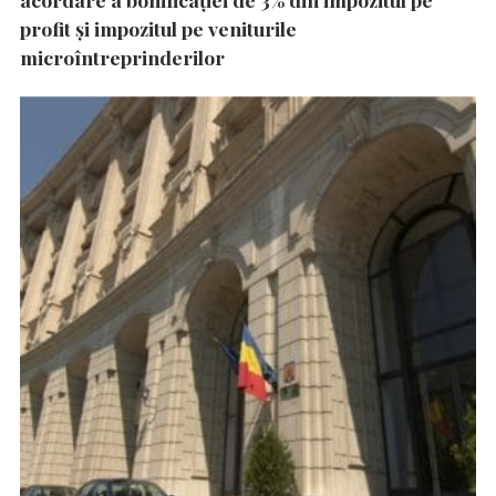
profit și impozitul pe veniturile
microîntreprinderilor