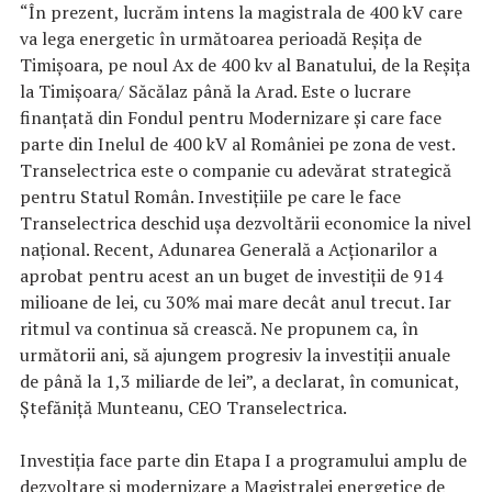
“În prezent, lucrăm intens la magistrala de 400 kV care
va lega energetic în următoarea perioadă Reşiţa de
Timişoara, pe noul Ax de 400 kv al Banatului, de la Reşiţa
la Timişoara/ Săcălaz până la Arad. Este o lucrare
finanţată din Fondul pentru Modernizare şi care face
parte din Inelul de 400 kV al României pe zona de vest.
Transelectrica este o companie cu adevărat strategică
pentru Statul Român. Investiţiile pe care le face
Transelectrica deschid uşa dezvoltării economice la nivel
naţional. Recent, Adunarea Generală a Acţionarilor a
aprobat pentru acest an un buget de investiţii de 914
milioane de lei, cu 30% mai mare decât anul trecut. Iar
ritmul va continua să crească. Ne propunem ca, în
următorii ani, să ajungem progresiv la investiţii anuale
de până la 1,3 miliarde de lei”, a declarat, în comunicat,
Ştefăniţă Munteanu, CEO Transelectrica.
Investiţia face parte din Etapa I a programului amplu de
dezvoltare şi modernizare a Magistralei energetice de