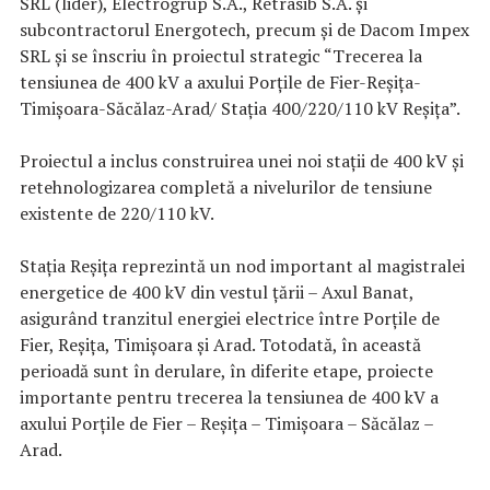
SRL (lider), Electrogrup S.A., Retrasib S.A. şi
subcontractorul Energotech, precum şi de Dacom Impex
SRL şi se înscriu în proiectul strategic “Trecerea la
tensiunea de 400 kV a axului Porţile de Fier-Reşiţa-
Timişoara-Săcălaz-Arad/ Staţia 400/220/110 kV Reşiţa”.
Proiectul a inclus construirea unei noi staţii de 400 kV şi
retehnologizarea completă a nivelurilor de tensiune
existente de 220/110 kV.
Staţia Reşiţa reprezintă un nod important al magistralei
energetice de 400 kV din vestul ţării – Axul Banat,
asigurând tranzitul energiei electrice între Porţile de
Fier, Reşiţa, Timişoara şi Arad. Totodată, în această
perioadă sunt în derulare, în diferite etape, proiecte
importante pentru trecerea la tensiunea de 400 kV a
axului Porţile de Fier – Reşiţa – Timişoara – Săcălaz –
Arad.