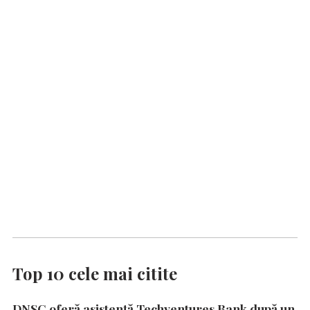
Top 10 cele mai citite
DNSC oferă asistență Techventures Bank după un