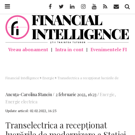
Facebook
Twitter
Linkedin
Instagram
Youtube
Feed
Mail
Căutar
Vreau abonament
|
Intra in cont
|
Evenimentele FI
Financial Intelligence
>
Energie
>
Transelectrica a recepționat lucrările de
modernizare a Stației Electrice de Transformare Roman Nord, o investiție de 17
milioane de lei
Ancuţa-Carolina Stanciu
2 februarie 2022, 16:23
Energie
,
Energie electrica
Update articol:
02.02.2022, 16:23
Transelectrica a recepționat
lucrările de modernizare a Stației