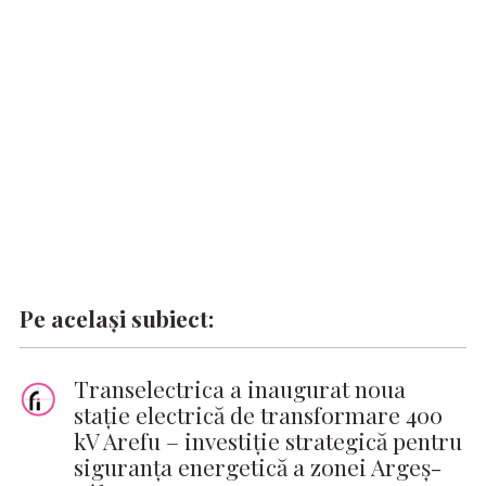
o
p
n
er
n
k
p
k
Pe același subiect:
Transelectrica a inaugurat noua
stație electrică de transformare 400
kV Arefu – investiție strategică pentru
siguranța energetică a zonei Argeș-