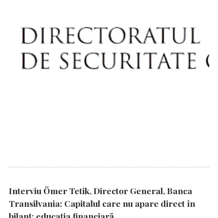
Interviu Ömer Tetik, Director General, Banca
Transilvania: Capitalul care nu apare direct în
bilanț: educația financiară