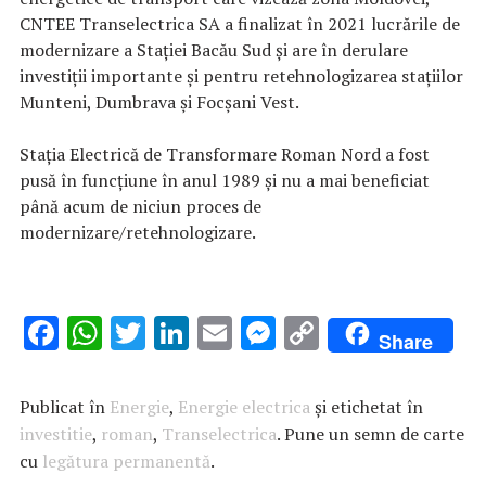
CNTEE Transelectrica SA a finalizat în 2021 lucrările de
modernizare a Stației Bacău Sud și are în derulare
investiții importante și pentru retehnologizarea stațiilor
Munteni, Dumbrava și Focșani Vest.
Stația Electrică de Transformare Roman Nord a fost
pusă în funcțiune în anul 1989 și nu a mai beneficiat
până acum de niciun proces de
modernizare/retehnologizare.
F
W
T
Li
E
M
C
Share
ac
h
w
n
m
es
o
e
at
it
k
ai
se
p
Publicat în
Energie
,
Energie electrica
și etichetat în
b
s
te
e
l
n
y
investitie
,
roman
,
Transelectrica
. Pune un semn de carte
cu
legătura permanentă
o
A
r
dI
.
g
Li