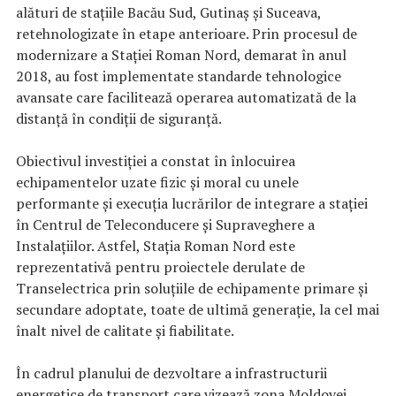
alături de stațiile Bacău Sud, Gutinaș și Suceava,
retehnologizate în etape anterioare. Prin procesul de
modernizare a Stației Roman Nord, demarat în anul
2018, au fost implementate standarde tehnologice
avansate care facilitează operarea automatizată de la
distanță în condiții de siguranță.
Obiectivul investiției a constat în înlocuirea
echipamentelor uzate fizic și moral cu unele
performante și execuția lucrărilor de integrare a stației
în Centrul de Teleconducere și Supraveghere a
Instalațiilor. Astfel, Stația Roman Nord este
reprezentativă pentru proiectele derulate de
Transelectrica prin soluțiile de echipamente primare și
secundare adoptate, toate de ultimă generație, la cel mai
înalt nivel de calitate și fiabilitate.
În cadrul planului de dezvoltare a infrastructurii
energetice de transport care vizează zona Moldovei,