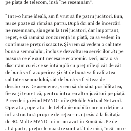
pe piaţa de telecom, însă “ne resemnăm”.
“Într-o lume ideală, am fi vrut să fie patru jucători. Bun,
nu se poate să rămână patru. După doi ani de încercări
ne resemnăm, ajungem la trei jucători, dar important,
repet, e să rămână concurenţă în piaţă, ca să vedem în
continuare preţuri scăzute. Şi vrem să vedem o calitate
bună a semnalului, inclusiv dezvoltarea serviciilor 5G pe
măsură ce ele sunt necesare economic. Deci, asta o să
discutăm cu ei: ce se întâmplă cu preţurile şi cât de cât
de bună va fi acoperirea şi cât de bună va fi calitatea
calitatea semnalului, cât de bună va fi viteza de
descărcare. De asemenea, vrem să rămână posibilitatea,
fie ea şi teoretică, pentru intrarea altor jucători pe piaţă.
Prevederi privind MVNO-urile (Mobile Virtual Network
Operator, operator de telefonie mobilă care nu deţine o
infrastructură proprie de reţea – n. r.) există la licitaţia
de 4G. Multe MVNO-uri n-am avut în România. Pe de
altă parte, preţurile noastre sunt atât de mici, încât nu e