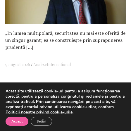
„În lumea multipolară, securitatea nu mai este oferită de
un singur garant; ea se construiește prin suprapunerea
prudentă […]
9 august 2026
Analize
International
Cancerul lui Joe Biden „s-a
Acest site utilizează cookie-uri pentru a asigura funcționarea
corectă, pentru a personaliza conținutul și reclamele și pentru a
răspândit” şi este „foarte
analiza traficul. Prin continuarea navigării pe acest site, vă
exprimați acordul privind utilizarea cookie-urilor, conform
dureros și debilitant”, dezvăluie
Politicii noastre privind cookie-urile
.
fiul său; Hunter Biden a vorbit și
Accept
Setări