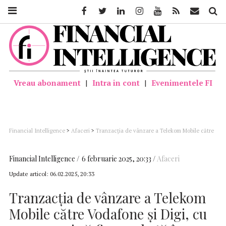
Facebook
Twitter
Linkedin
Instagram
Youtube
Feed
Mail
Căutar
Vreau abonament
|
Intra in cont
|
Evenimentele FI
Financial Intelligence
>
Afaceri
>
Tranzacţia de vânzare a Telekom Mobile către
Vodafone şi Digi, cu şanse mari să fie aprobată în primul semestru (Chiriţoiu)
Financial Intelligence
6 februarie 2025, 20:33
Afaceri
Update articol:
06.02.2025, 20:33
Tranzacţia de vânzare a Telekom
Mobile către Vodafone şi Digi, cu