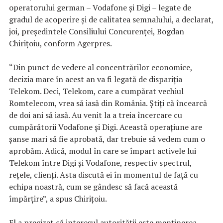
operatorului german – Vodafone şi Digi – legate de
gradul de acoperire şi de calitatea semnalului, a declarat,
joi, preşedintele Consiliului Concurenţei, Bogdan
Chiriţoiu, conform Agerpres.
“Din punct de vedere al concentrărilor economice,
decizia mare în acest an va fi legată de dispariţia
Telekom. Deci, Telekom, care a cumpărat vechiul
Romtelecom, vrea să iasă din România. Ştiţi că încearcă
de doi ani să iasă. Au venit la a treia încercare cu
cumpărătorii Vodafone şi Digi. Această operaţiune are
şanse mari să fie aprobată, dar trebuie să vedem cum o
aprobăm. Adică, modul în care se împart activele lui
Telekom între Digi şi Vodafone, respectiv spectrul,
reţele, clienţi. Asta discută ei în momentul de faţă cu
echipa noastră, cum se gândesc să facă această
împărţire”, a spus Chiriţoiu.
El a precizat că interesul autorităţii este menţinerea