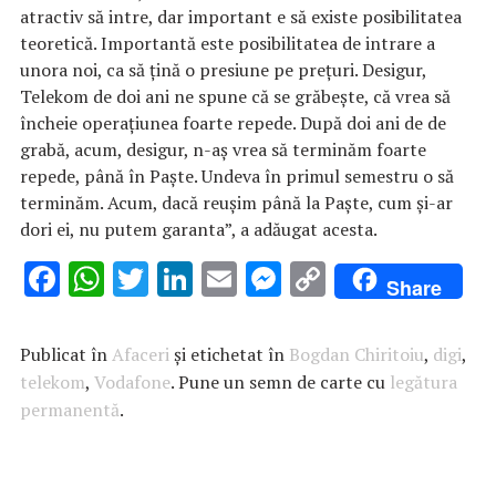
atractiv să intre, dar important e să existe posibilitatea
teoretică. Importantă este posibilitatea de intrare a
unora noi, ca să ţină o presiune pe preţuri. Desigur,
Telekom de doi ani ne spune că se grăbeşte, că vrea să
încheie operaţiunea foarte repede. După doi ani de de
grabă, acum, desigur, n-aş vrea să terminăm foarte
repede, până în Paşte. Undeva în primul semestru o să
terminăm. Acum, dacă reuşim până la Paşte, cum şi-ar
dori ei, nu putem garanta”, a adăugat acesta.
F
W
T
Li
E
M
C
Share
ac
h
w
n
m
es
o
e
at
it
k
ai
se
p
Publicat în
Afaceri
și etichetat în
Bogdan Chiritoiu
,
digi
,
b
s
te
e
l
n
y
telekom
,
Vodafone
. Pune un semn de carte cu
legătura
permanentă
o
A
.
r
dI
g
Li
o
p
n
er
n
k
p
k