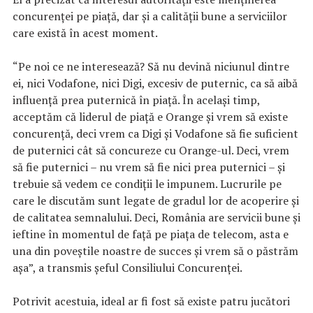
concurenţei pe piaţă, dar şi a calităţii bune a serviciilor
care există în acest moment.
“Pe noi ce ne interesează? Să nu devină niciunul dintre
ei, nici Vodafone, nici Digi, excesiv de puternic, ca să aibă
influenţă prea puternică în piaţă. În acelaşi timp,
acceptăm că liderul de piaţă e Orange şi vrem să existe
concurenţă, deci vrem ca Digi şi Vodafone să fie suficient
de puternici cât să concureze cu Orange-ul. Deci, vrem
să fie puternici – nu vrem să fie nici prea puternici – şi
trebuie să vedem ce condiţii le impunem. Lucrurile pe
care le discutăm sunt legate de gradul lor de acoperire şi
de calitatea semnalului. Deci, România are servicii bune şi
ieftine în momentul de faţă pe piaţa de telecom, asta e
una din poveştile noastre de succes şi vrem să o păstrăm
aşa”, a transmis şeful Consiliului Concurenţei.
Potrivit acestuia, ideal ar fi fost să existe patru jucători