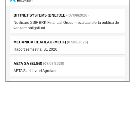
BITTNET SYSTEMS (BNET31E)
(07/08/2026)
Notificare SSIF BRK Financial Group - rezultate oferta publica de
vanzare obligatiuni
MECANICA CEAHLAU (MECF)
(07/08/2026)
Raport semestrial S1 2026
AETA SA (ELGS)
(07/08/2026)
AETA Start Livrari Agroland
INTERCAPITAL BET-TRN UCITS ETF (ICBETNETF)
(07/08/2026)
VAN la data 06.08.2026
INTERCAPITAL CROBEX10TR UCITS ETF (ICCROETF)
(07/08/2026)
VAN la data 06.08.2026