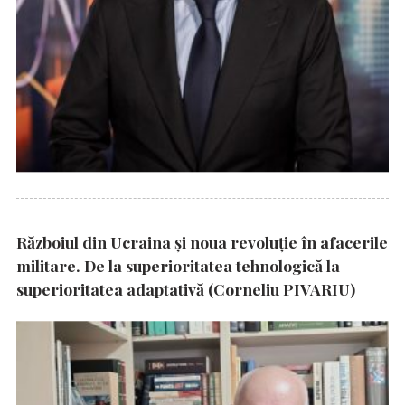
Războiul din Ucraina și noua revoluție în afacerile
militare. De la superioritatea tehnologică la
superioritatea adaptativă (Corneliu PIVARIU)