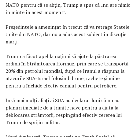
NATO pentru că se abțin, Trump a spus că „nu are nimic
în minte în acest moment”.
Președintele a amenințat în trecut că va retrage Statele
Unite din NATO, dar nu a adus acest subiect în discuție
marți.
Trump a făcut apel la națiuni să ajute la păstrarea
ordinii în Strâmtoarea Hormuz, prin care se transportă
20% din petrolul mondial, după ce Iranul a răspuns la
atacurile SUA-Israel folosind drone, rachete și mine
pentru a închide efectiv canalul pentru petroliere.
Însă mai mulți aliați ai SUA au declarat luni că nu au
planuri imediate de a trimite nave pentru a ajuta la
deblocarea strâmtorii, respingând efectiv cererea lui
Trump de sprijin militar.
Marți dimineață, Trump a scris pe Truth Social că