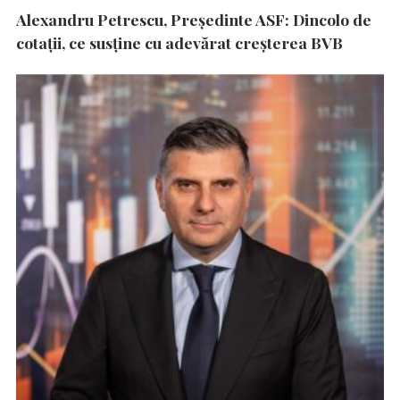
Alexandru Petrescu, Președinte ASF: Dincolo de
cotații, ce susține cu adevărat creșterea BVB