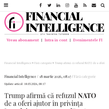
Facebook
Twitter
Linkedin
Instagram
Youtube
Feed
Mail
Căutar
Vreau abonament
|
Intra in cont
|
Evenimentele FI
Financial Intelligence
>
Fără categorie
>
Trump afirmă că refuzul NATO de a oferi
ajutor în privința Iranului este o „greșeală extrem de nechibzuită”
Financial Intelligence
18 martie 2026, 08:17
Fără categorie
Update articol:
18.03.2026, 08:17
Trump afirmă că refuzul
NATO
de a oferi ajutor în privința