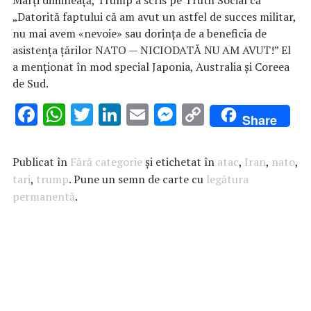
„Datorită faptului că am avut un astfel de succes militar,
nu mai avem «nevoie» sau dorința de a beneficia de
asistența țărilor NATO — NICIODATĂ NU AM AVUT!” El
a menționat în mod special Japonia, Australia și Coreea
de Sud.
F
W
T
Li
E
M
C
Share
ac
h
w
n
m
es
o
e
at
it
k
ai
se
p
Publicat în
Fără categorie
și etichetat în
atac
,
Iran
,
nato
,
b
s
te
e
l
n
y
tari
,
trump
. Pune un semn de carte cu
legătura
permanentă
o
A
.
r
dI
g
Li
o
p
n
er
n
k
p
k