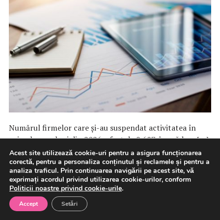
Numărul firmelor care şi-au suspendat activitatea în
primele şase luni din 2026 a fost de 9.687, în scădere […]
Acest site utilizează cookie-uri pentru a asigura funcționarea
corectă, pentru a personaliza conținutul și reclamele și pentru a
9 august 2026
Afaceri
analiza traficul. Prin continuarea navigării pe acest site, vă
exprimați acordul privind utilizarea cookie-urilor, conform
Politicii noastre privind cookie-urile
.
Accept
Setări
Poliția Română avertizează