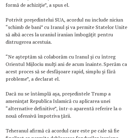
formă de achiziţie”, a spus el.
Potrivit preşedintelui SUA, acordul nu include niciun
“schimb de bani” cu Iranul şi va permite Statelor Unite
să aibă acces la uraniul iranian îmbogăţit pentru
distrugerea acestuia.
“Ne aşteptăm să colaborăm cu Iranul şi cu întreg
Orientul Mijlociu mulţi ani de acum înainte. Sperăm ca
acest proces să se desfăşoare rapid, simplu şi fără
probleme”, a declarat el.
Dacă nu se întâmplă aşa, preşedintele Trump a
ameninţat Republica Islamică cu aplicarea unei
“alternative definitive”, într-o aparentă referire la o
nouă ofensivă împotriva ţării.
Teheranul afirmă că acordul care este pe cale să fie
finalizat ar permite deblocarea fondurilor iraniene