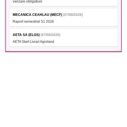
vanzare obligatiuni
MECANICA CEAHLAU (MECF)
(07/08/2026)
Raport semestrial S1 2026
AETA SA (ELGS)
(07/08/2026)
AETA Start Livrari Agroland
INTERCAPITAL BET-TRN UCITS ETF (ICBETNETF)
(07/08/2026)
VAN la data 06.08.2026
INTERCAPITAL CROBEX10TR UCITS ETF (ICCROETF)
(07/08/2026)
VAN la data 06.08.2026