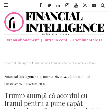
Facebook
Twitter
Linkedin
Instagram
Youtube
Feed
Mail
Căutar
Vreau abonament
|
Intra in cont
|
Evenimentele FI
Financial Intelligence
>
International
>
Trump anunţă că acordul cu Iranul
pentru a pune capăt războiului va fi semnat duminică
Financial Intelligence
13 iunie 2026, 20:42
International
Update articol:
13.06.2026, 20:42
Trump anunţă că acordul cu
Iranul pentru a pune capăt