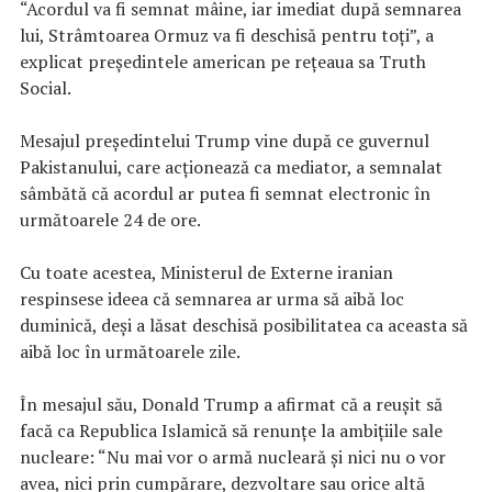
“Acordul va fi semnat mâine, iar imediat după semnarea
lui, Strâmtoarea Ormuz va fi deschisă pentru toţi”, a
explicat preşedintele american pe reţeaua sa Truth
Social.
Mesajul preşedintelui Trump vine după ce guvernul
Pakistanului, care acţionează ca mediator, a semnalat
sâmbătă că acordul ar putea fi semnat electronic în
următoarele 24 de ore.
Cu toate acestea, Ministerul de Externe iranian
respinsese ideea că semnarea ar urma să aibă loc
duminică, deşi a lăsat deschisă posibilitatea ca aceasta să
aibă loc în următoarele zile.
În mesajul său, Donald Trump a afirmat că a reuşit să
facă ca Republica Islamică să renunţe la ambiţiile sale
nucleare: “Nu mai vor o armă nucleară şi nici nu o vor
avea, nici prin cumpărare, dezvoltare sau orice altă