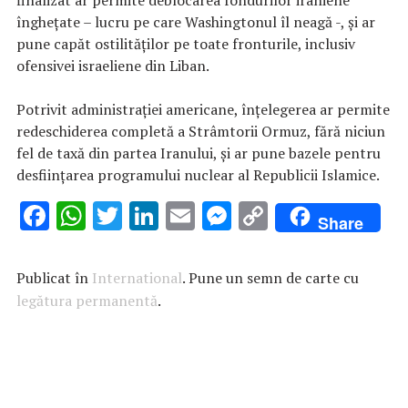
îngheţate – lucru pe care Washingtonul îl neagă -, şi ar
pune capăt ostilităţilor pe toate fronturile, inclusiv
ofensivei israeliene din Liban.
Potrivit administraţiei americane, înţelegerea ar permite
redeschiderea completă a Strâmtorii Ormuz, fără niciun
fel de taxă din partea Iranului, şi ar pune bazele pentru
desfiinţarea programului nuclear al Republicii Islamice.
F
W
T
Li
E
M
C
Share
ac
h
w
n
m
es
o
e
at
it
k
ai
se
p
Publicat în
International
. Pune un semn de carte cu
b
s
te
e
l
n
y
legătura permanentă
.
o
A
r
dI
g
Li
o
p
n
er
n
k
p
k