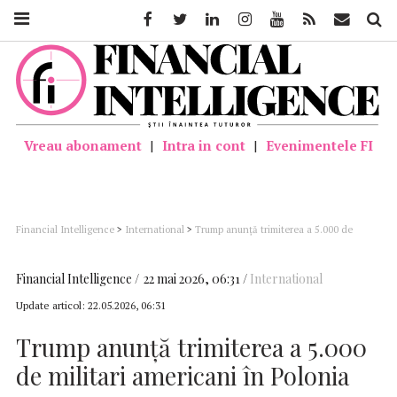
Facebook
Twitter
Linkedin
Instagram
Youtube
Feed
Mail
Căutar
Vreau abonament
|
Intra in cont
|
Evenimentele FI
Financial Intelligence
>
International
>
Trump anunţă trimiterea a 5.000 de
militari americani în Polonia
Financial Intelligence
22 mai 2026, 06:31
International
Update articol:
22.05.2026, 06:31
Trump anunţă trimiterea a 5.000
de militari americani în Polonia