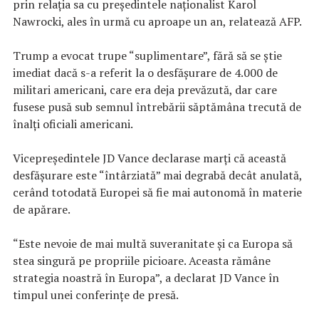
prin relaţia sa cu preşedintele naţionalist Karol
Nawrocki, ales în urmă cu aproape un an, relatează AFP.
Trump a evocat trupe “suplimentare”, fără să se ştie
imediat dacă s-a referit la o desfăşurare de 4.000 de
militari americani, care era deja prevăzută, dar care
fusese pusă sub semnul întrebării săptămâna trecută de
înalţi oficiali americani.
Vicepreşedintele JD Vance declarase marţi că această
desfăşurare este “întârziată” mai degrabă decât anulată,
cerând totodată Europei să fie mai autonomă în materie
de apărare.
“Este nevoie de mai multă suveranitate şi ca Europa să
stea singură pe propriile picioare. Aceasta rămâne
strategia noastră în Europa”, a declarat JD Vance în
timpul unei conferinţe de presă.