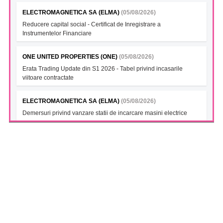
ELECTROMAGNETICA SA (ELMA)
(05/08/2026)
Reducere capital social - Certificat de Inregistrare a
Instrumentelor Financiare
ONE UNITED PROPERTIES (ONE)
(05/08/2026)
Erata Trading Update din S1 2026 - Tabel privind incasarile
viitoare contractate
ELECTROMAGNETICA SA (ELMA)
(05/08/2026)
Demersuri privind vanzare statii de incarcare masini electrice
FONDUL DESCHIS DE INVESTITII BT INDEX ROMANIA ETF
BET TR (BTBETRETF)
(05/08/2026)
Notificare cu privire la numarul si tipul investitorilor
FONDUL DESCHIS DE INVESTITII ETF ENERGIE PATRIA-
TRADEVILLE (PTENGETF)
(05/08/2026)
Notificare cu privire la numarul si tipul investitorilor