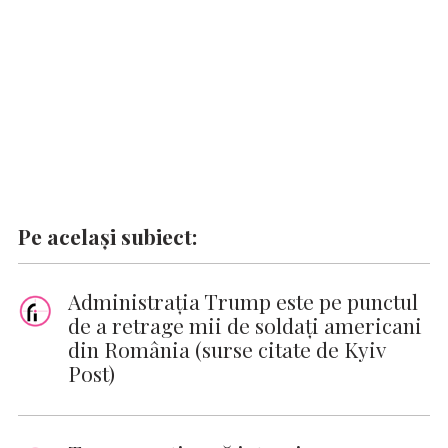
k
p
k
Pe același subiect:
Administrația Trump este pe punctul
de a retrage mii de soldați americani
din România (surse citate de Kyiv
Post)