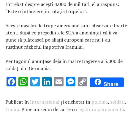
Întrebat despre aceşti 4.000 de militari, el a răspuns:
“Este o întârziere în rotaţia trupelor”.
Aceste mişcări de trupe americane sunt observate foarte
atent, după ce preşedintele SUA a ameninţat că îi va
pune să plătească pe aliaţii europeni care nu i-au
susţinut războiul împotriva Iranului.
Pentagonul anunţase deja în mai retragerea a 5.000 de
soldaţi din Germania.
F
W
T
Li
E
M
C
Share
ac
h
w
n
m
es
o
e
at
it
k
ai
se
p
Publicat în
International
și etichetat în
polonia
,
soldati
,
b
s
te
e
l
n
y
trump
. Pune un semn de carte cu
legătura permanentă
.
o
A
r
dI
g
Li
o
p
n
er
n