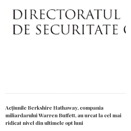
Acțiunile Berkshire Hathaway, compania
miliardarului Warren Buffett, au urcat la cel mai
ridicat nivel din ultimele opt luni