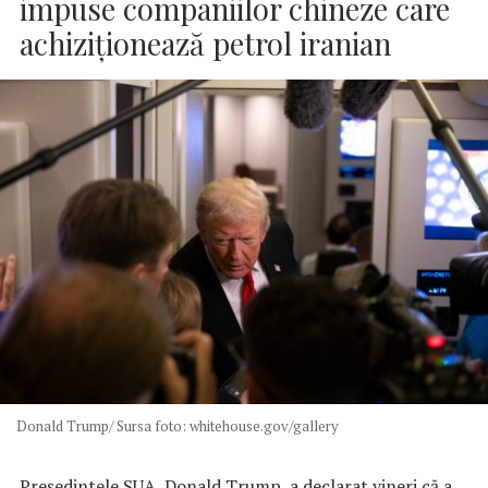
impuse companiilor chineze care
achiziţionează petrol iranian
Donald Trump/ Sursa foto: whitehouse.gov/gallery
Preşedintele SUA, Donald Trump, a declarat vineri că a