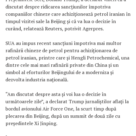
discutat despre ridicarea sancţiunilor împotriva
companiilor chineze care achiziţionează petrol iranian în
timpul vizitei sale la Beijing şi că va lua o decizie în
curând, relatează Reuters, potrivit Agerpres.
SUA au impus recent sancţiuni împotriva mai multor
rafinării chineze de petrol pentru achiziţionarea de
petrol iranian, printre care şi Hengli Petrochemical, una
dintre cele mai mari rafinării private din China şi un
simbol al eforturilor Beijingului de a moderniza şi
dezvolta industria naţională.
“Am discutat despre asta şi voi lua o decizie în
următoarele zile”, a declarat Trump jurnaliştilor aflaţi la
bordul avionului Air Force One, la scurt timp după
plecarea din Beijing, după un summit de două zile cu
preşedintele Xi Jinping.