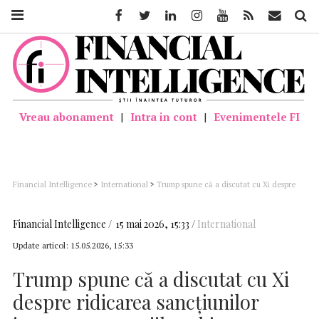
Facebook
Twitter
Linkedin
Instagram
Youtube
Feed
Mail
Căutar
Vreau abonament
|
Intra in cont
|
Evenimentele FI
Financial Intelligence
>
International
>
Trump spune că a discutat cu Xi despre
ridicarea sancţiunilor impuse companiilor chineze care achiziţionează petrol
iranian
Financial Intelligence
15 mai 2026, 15:33
International
Update articol:
15.05.2026, 15:33
Trump spune că a discutat cu Xi
despre ridicarea sancţiunilor