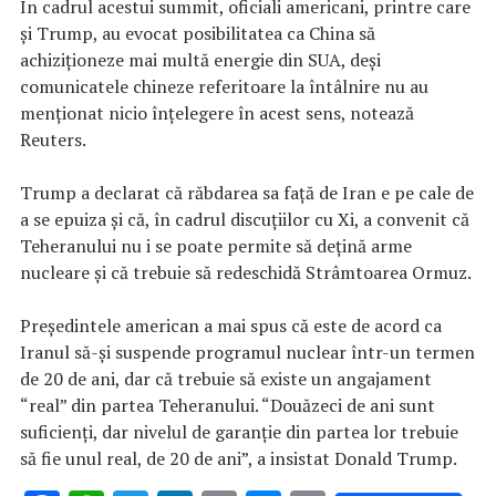
În cadrul acestui summit, oficiali americani, printre care
şi Trump, au evocat posibilitatea ca China să
achiziţioneze mai multă energie din SUA, deşi
comunicatele chineze referitoare la întâlnire nu au
menţionat nicio înţelegere în acest sens, notează
Reuters.
Trump a declarat că răbdarea sa faţă de Iran e pe cale de
a se epuiza şi că, în cadrul discuţiilor cu Xi, a convenit că
Teheranului nu i se poate permite să deţină arme
nucleare şi că trebuie să redeschidă Strâmtoarea Ormuz.
Preşedintele american a mai spus că este de acord ca
Iranul să-şi suspende programul nuclear într-un termen
de 20 de ani, dar că trebuie să existe un angajament
“real” din partea Teheranului. “Douăzeci de ani sunt
suficienţi, dar nivelul de garanţie din partea lor trebuie
să fie unul real, de 20 de ani”, a insistat Donald Trump.