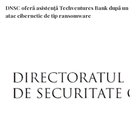
DNSC oferă asistență Techventures Bank după un
atac cibernetic de tip ransomware