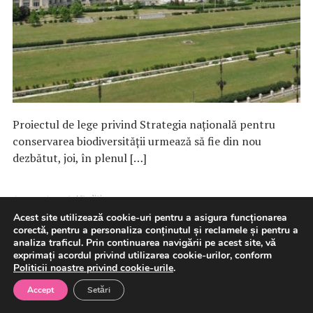
Proiectul de lege privind Strategia națională pentru
conservarea biodiversității urmează să fie din nou
dezbătut, joi, în plenul […]
6 august 2026
Politica
Acest site utilizează cookie-uri pentru a asigura funcționarea
corectă, pentru a personaliza conținutul și reclamele și pentru a
analiza traficul. Prin continuarea navigării pe acest site, vă
exprimați acordul privind utilizarea cookie-urilor, conform
Camera Deputaţilor/Strategia
Politicii noastre privind cookie-urile
.
naţională pentru conservarea
Accept
Setări
biodiversităţii – adoptată de