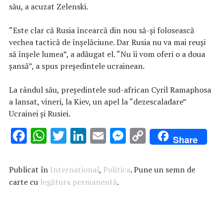
său, a acuzat Zelenski.
“Este clar că Rusia încearcă din nou să-şi folosească
vechea tactică de înşelăciune. Dar Rusia nu va mai reuşi
să înşele lumea”, a adăugat el. “Nu îi vom oferi o a doua
şansă”, a spus preşedintele ucrainean.
La rândul său, preşedintele sud-african Cyril Ramaphosa
a lansat, vineri, la Kiev, un apel la “dezescaladare”
Ucrainei şi Rusiei.
F
W
T
Li
E
M
C
Share
ac
h
w
n
m
es
o
e
at
it
k
ai
se
p
Publicat în
International
,
Politica
. Pune un semn de
b
s
te
e
l
n
y
carte cu
legătura permanentă
.
o
A
r
dI
g
Li
o
p
n
er
n