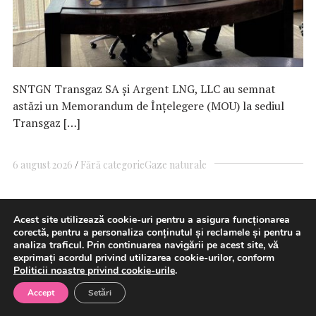
SNTGN Transgaz SA și Argent LNG, LLC au semnat
astăzi un Memorandum de Înțelegere (MOU) la sediul
Transgaz […]
6 august 2026
Fără categorie
Gaze naturale
Acest site utilizează cookie-uri pentru a asigura funcționarea
Oana Țoiu a discutat cu
corectă, pentru a personaliza conținutul și reclamele și pentru a
analiza traficul. Prin continuarea navigării pe acest site, vă
omologul din Kazahstan despre
exprimați acordul privind utilizarea cookie-urilor, conform
Politicii noastre privind cookie-urile
.
reluarea exporturilor de petrol
Accept
Setări
prin Caspian Pipeline