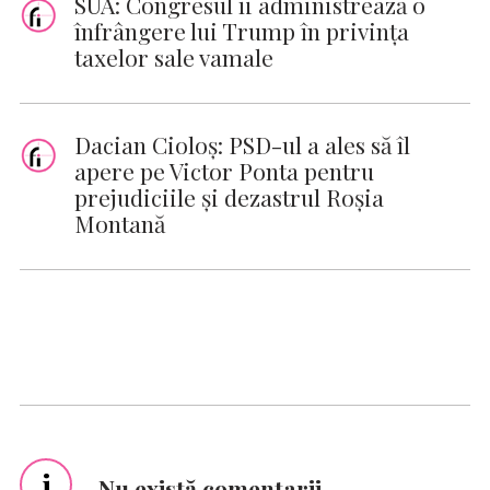
SUA: Congresul îi administrează o
înfrângere lui Trump în privinţa
taxelor sale vamale
Dacian Cioloş: PSD-ul a ales să îl
apere pe Victor Ponta pentru
prejudiciile şi dezastrul Roşia
Montană
i
Nu există comentarii