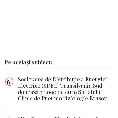
k
p
k
Pe același subiect:
Societatea de Distribuție a Energiei
Electrice (SDEE) Transilvania Sud
donează 30.000 de euro Spitalului
Clinic de Pneumoftiziologie Brașov