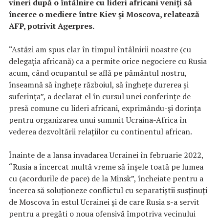
vineri după o întâlnire cu lideri africani veniţi să
încerce o mediere între Kiev şi Moscova, relatează
AFP, potrivit Agerpres.
“Astăzi am spus clar în timpul întâlnirii noastre (cu
delegaţia africană) ca a permite orice negociere cu Rusia
acum, când ocupantul se află pe pământul nostru,
înseamnă să îngheţe războiul, să îngheţe durerea şi
suferinţa”, a declarat el în cursul unei conferinţe de
presă comune cu lideri africani, exprimându-şi dorinţa
pentru organizarea unui summit Ucraina-Africa în
vederea dezvoltării relaţiilor cu continentul african.
Înainte de a lansa invadarea Ucrainei în februarie 2022,
“Rusia a încercat multă vreme să înşele toată pe lumea
cu (acordurile de pace) de la Minsk”, încheiate pentru a
încerca să soluţioneze conflictul cu separatiştii susţinuţi
de Moscova în estul Ucrainei şi de care Rusia s-a servit
pentru a pregăti o noua ofensivă împotriva vecinului