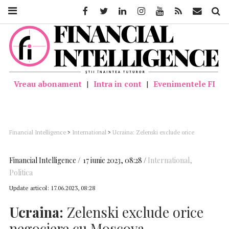
Facebook
Twitter
Linkedin
Instagram
Youtube
Feed
Mail
Căutar
Vreau abonament
|
Intra in cont
|
Evenimentele FI
Financial Intelligence
>
International
>
Ucraina: Zelenski exclude orice
negociere cu Moscova
Financial Intelligence
17 iunie 2023, 08:28
International
,
Politica
Update articol:
17.06.2023, 08:28
Ucraina:
Zelenski exclude orice
negociere cu Moscova