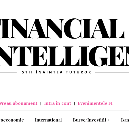
Vreau abonament
|
Intra in cont
|
Evenimentele FI
roeconomie
International
Burse/Investitii
+
Ban