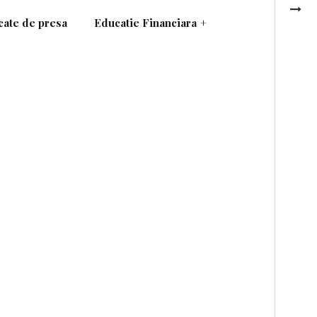
ate de presa
Educatie Financiara
+