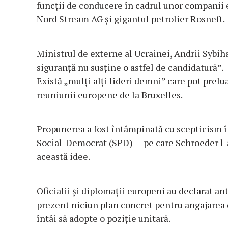
funcții de conducere în cadrul unor companii e
Nord Stream AG și gigantul petrolier Rosneft.
Ministrul de externe al Ucrainei, Andrii Sybih
siguranță nu susține o astfel de candidatură”.
Există „mulți alți lideri demni” care pot prelua
reuniunii europene de la Bruxelles.
Propunerea a fost întâmpinată cu scepticism î
Social-Democrat (SPD) — pe care Schroeder l-a
această idee.
Oficialii și diplomații europeni au declarat a
prezent niciun plan concret pentru angajarea d
întâi să adopte o poziție unitară.