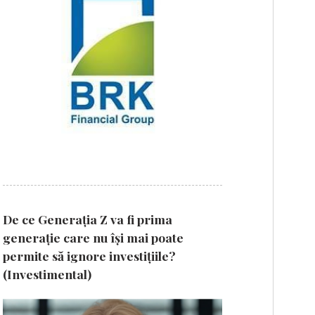
De ce Generația Z va fi prima
generație care nu își mai poate
permite să ignore investițiile?
(Investimental)