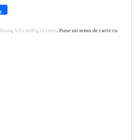
e
Rusia
,
Schroeder
,
Ucraina
. Pune un semn de carte cu