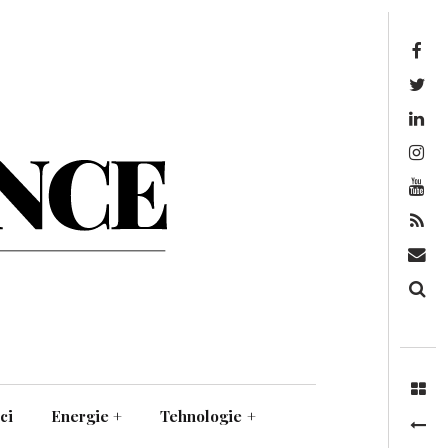
Facebook
Twitter
Linkedin
Instagram
Youtube
Feed
Mail
Căutare
ci
Energie
+
Tehnologie
+