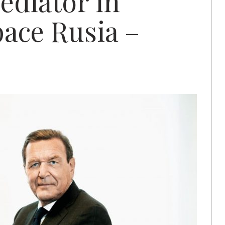
ediator în
pace Rusia –