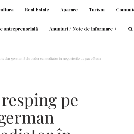
cultura
Real Estate
Aparare
Turism
Comunic
e antreprenorială
Anunturi / Note de informare
+
 cancelar german Schroeder ca mediator în negocierile de pace Rusia
l resping pe
r german