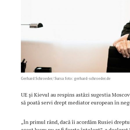
Gerhard Schroeder/ Sursa foto: gerhard-schroeder.de
UE și Kievul au respins astăzi sugestia Mosco
să poată servi drept mediator european în nego
„În primul rând, dacă îi acordăm Rusiei drept
acest lucru nu ar fi foarte înțelept”, a declarat