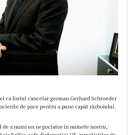
vei ca fostul cancelar german Gerhard Schroeder
cierile de pace pentru a pune capăt războiului.
ul de a numi un negociator în numele nostru,
 Kaja Kallas, șefa diplomației UE, jurnaliștilor de