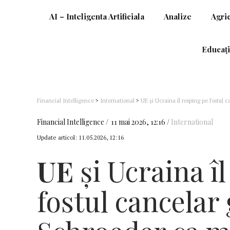
AI – Inteligenta Artificiala
Analize
Agri
Educați
Financial Intelligence
>
International
>
UE și Ucraina îl resping pe fostul
– Ucraina
Financial Intelligence
11 mai 2026, 12:16
International
Update articol:
11.05.2026, 12:16
UE
și Ucraina î
fostul cancela