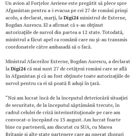
Un avion al Forțelor Aeriene este pregătit să plece spre
Afganistan pentru a-i evacua pe cei 27 de români prinși
acolo, a declarat, marți, la
Digi24
ministrul de Externe,
Bogdan Aurescu. El a afirmat că
s-au
obținut
autorizațiile de survol
din partea a
12 state. Totodată,
ministrul
a făcut apel ca românii care nu și-au transmis
coordonatele către ambasadă să o facă.
Ministrul Afacerilor Externe, Bogdan Aurescu, a declarat
la
Digi24
că mai sunt 27 de cetățeni români care se află
în Afganistan și că au fost obținute toate autorizațiile de
survol pentru ca ei să poată fi aduși în țară.
“Noi am lucrat încă de la începutul deteriorării situației
de securitate, de la începutul săptămânii trecute, în
cadrul celulei de criză interinstituționale pe care am
convocat-o începând cu 13 august. Am lucrat foarte
bine cu partenerii, am discutat cu SUA, cu Marea
Britanie și alte state partenere care au operat zboruri