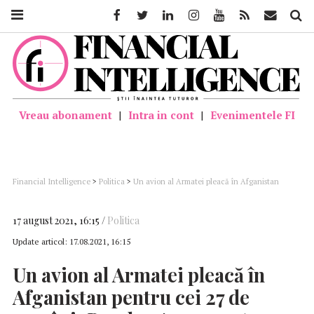
Facebook
Twitter
Linkedin
Instagram
Youtube
Feed
Mail
Căutar
Vreau abonament
|
Intra in cont
|
Evenimentele FI
Financial Intelligence
>
Politica
>
Un avion al Armatei pleacă în Afganistan
pentru cei 27 de români; Bogdan Aurescu: Am obținut autorizațiile de survol
pentru 12 state
17 august 2021, 16:15
Politica
Update articol:
17.08.2021, 16:15
Un avion al Armatei pleacă în
Afganistan pentru cei 27 de