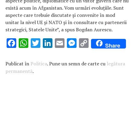
aspecte politice, diplomatice cu un viitor guvern care nu
există acum în Afganistan. Vom urmări evoluțiile. Sunt
aspecte care trebuie discutate și convenite în mod
unitar la nivel UE și NATO și în consultare cu partenerii
strategici, Statele Unite”, a spus Bogdan Aurescu.
F
W
T
Li
E
M
C
Share
ac
h
w
n
m
es
o
e
at
it
k
ai
se
p
Publicat în
Politica
. Pune un semn de carte cu
legătura
b
s
te
e
l
n
y
permanentă
.
o
A
r
dI
g
Li
o
p
n
er
n
k
p
k