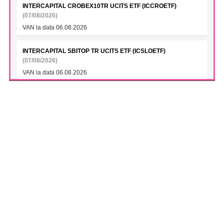
INTERCAPITAL CROBEX10TR UCITS ETF (ICCROETF)
(07/08/2026)
VAN la data 06.08.2026
INTERCAPITAL SBITOP TR UCITS ETF (ICSLOETF)
(07/08/2026)
VAN la data 06.08.2026
INTERCAPITAL EUR ROMANIA GOVT BOND 5-10YR UCITS
ETF (ICGROETF)
(07/08/2026)
VAN la data 06.08.2026
S.N.T.G.N. TRANSGAZ S.A. (TGN)
(07/08/2026)
Transgaz si Argent LNG semneaza un Memorandum de
Intelegere