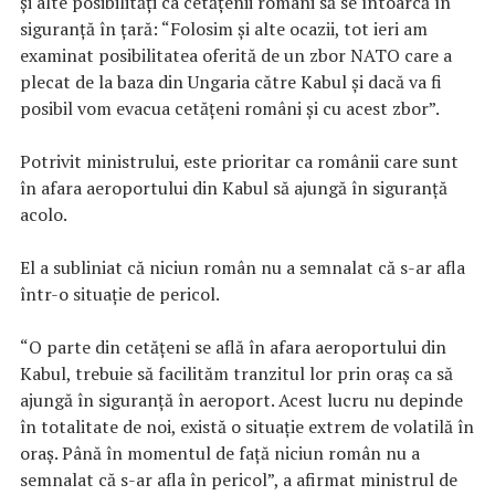
și alte posibilități ca cetățenii români să se întoarcă în
siguranță în țară: “Folosim și alte ocazii, tot ieri am
examinat posibilitatea oferită de un zbor NATO care a
plecat de la baza din Ungaria către Kabul și dacă va fi
posibil vom evacua cetățeni români și cu acest zbor”.
Potrivit ministrului, este prioritar ca românii care sunt
în afara aeroportului din Kabul să ajungă în siguranță
acolo.
El a subliniat că niciun român nu a semnalat că s-ar afla
într-o situație de pericol.
“O parte din cetățeni se află în afara aeroportului din
Kabul, trebuie să facilităm tranzitul lor prin oraș ca să
ajungă în siguranță în aeroport. Acest lucru nu depinde
în totalitate de noi, există o situație extrem de volatilă în
oraș. Până în momentul de față niciun român nu a
semnalat că s-ar afla în pericol”, a afirmat ministrul de