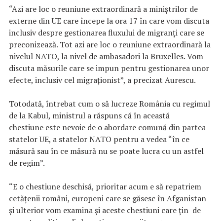
“Azi are loc o reuniune extraordinară a miniștrilor de
externe din UE care începe la ora 17 în care vom discuta
inclusiv despre gestionarea fluxului de migranți care se
preconizează. Tot azi are loc o reuniune extraordinară la
nivelul NATO, la nivel de ambasadori la Bruxelles. Vom
discuta măsurile care se impun pentru gestionarea unor
efecte, inclusiv cel migraționist”, a precizat Aurescu.
Totodată, întrebat cum o să lucreze România cu regimul
de la Kabul, ministrul a răspuns că în această
chestiune este nevoie de o abordare comună din partea
statelor UE, a statelor NATO pentru a vedea “în ce
măsură sau în ce măsură nu se poate lucra cu un astfel
de regim”.
“E o chestiune deschisă, prioritar acum e să repatriem
cetățenii români, europeni care se găsesc în Afganistan
și ulterior vom examina și aceste chestiuni care țin de