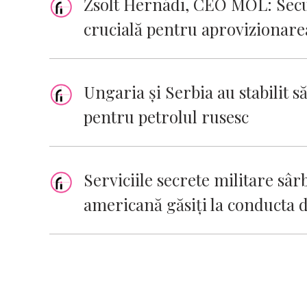
Zsolt Hernádi, CEO MOL: Secu
crucială pentru aprovizionarea
Ungaria şi Serbia au stabilit 
pentru petrolul rusesc
Serviciile secrete militare sârb
americană găsiți la conducta 