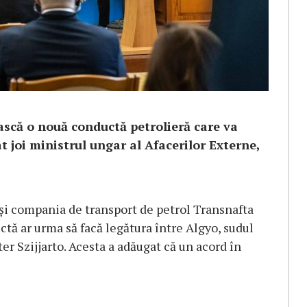
ască o nouă conductă petrolieră care va
at joi ministrul ungar al Afacerilor Externe,
şi compania de transport de petrol Transnafta
uctă ar urma să facă legătura între Algyo, sudul
ter Szijjarto. Acesta a adăugat că un acord în