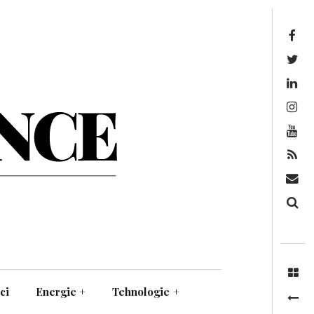
Facebook
Twitter
Linkedin
Instagram
Youtube
Feed
Mail
Căutare
ci
Energie
+
Tehnologie
+