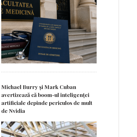
Michael Burry și Mark Cuban
avertizează că boom-ul inteligenței
artificiale depinde periculos de mult
de Nvidia