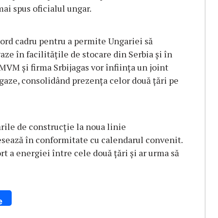
ai spus oficialul ungar.
 acord cadru pentru a permite Ungariei să
e în facilităţile de stocare din Serbia şi în
MVM şi firma Srbijagas vor înfiinţa un joint
 gaze, consolidând prezenţa celor două ţări pe
ările de construcţie la noua linie
esează în conformitate cu calendarul convenit.
rt a energiei între cele două ţări şi ar urma să
e