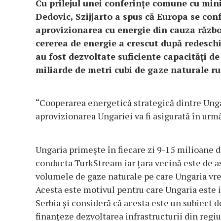
Cu prilejul unei conferinţe comune cu min
Dedovic, Szijjarto a spus că Europa se con
aprovizionarea cu energie din cauza război
cererea de energie a crescut după redesc
au fost dezvoltate suficiente capacităţi de
miliarde de metri cubi de gaze naturale ru
“Cooperarea energetică strategică dintre Ungar
aprovizionarea Ungariei va fi asigurată în urmă
Ungaria primeşte în fiecare zi 9-15 milioane d
conducta TurkStream iar ţara vecină este de a
volumele de gaze naturale pe care Ungaria vrea
Acesta este motivul pentru care Ungaria este i
Serbia şi consideră că acesta este un subiect d
finanţeze dezvoltarea infrastructurii din regi