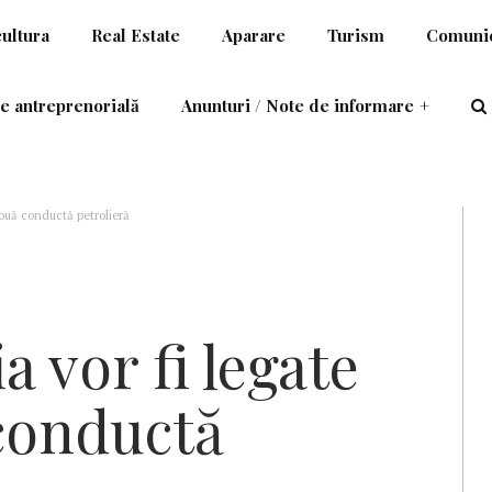
cultura
Real Estate
Aparare
Turism
Comunic
e antreprenorială
Anunturi / Note de informare
+
nouă conductă petrolieră
a vor fi legate
conductă