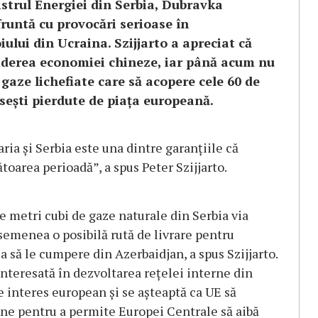
istrul Energiei din Serbia, Dubravka
fruntă cu provocări serioase în
ului din Ucraina. Szijjarto a apreciat că
hiderea economiei chineze, iar până acum nu
 gaze lichefiate care să acopere cele 60 de
seşti pierdute de piaţa europeană.
ia şi Serbia este una dintre garanţiile că
toarea perioadă”, a spus Peter Szijjarto.
e metri cubi de gaze naturale din Serbia via
semenea o posibilă rută de livrare pentru
 să le cumpere din Azerbaidjan, a spus Szijjarto.
nteresată în dezvoltarea reţelei interne din
e interes european şi se aşteaptă ca UE să
une pentru a permite Europei Centrale să aibă