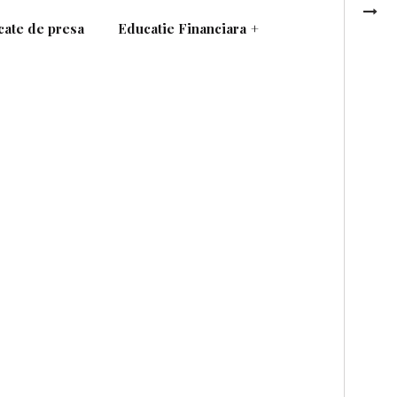
ate de presa
Educatie Financiara
+