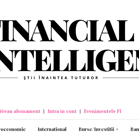
Vreau abonament
|
Intra in cont
|
Evenimentele FI
roeconomie
International
Burse/Investitii
+
Ban