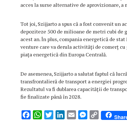
acces la surse alternative de aprovizionare, a m
Tot joi, Szijjarto a spus că a fost convenit un
depoziteze 500 de milioane de metri cubi de gaz
acest an. În plus, compania energetică de stat 
venture care va derula activităţi de comerţ cu
piaţa energetică din Europa Centrală.
De asemenea, Szijjarto a salutat faptul că lucr
transfrontalieră de transport a energiei progr
Rezultatul va fi dublarea capacităţii de transpo
fie finalizate până în 2028.
F
W
T
Li
E
M
C
Shar
ac
h
w
n
m
es
o