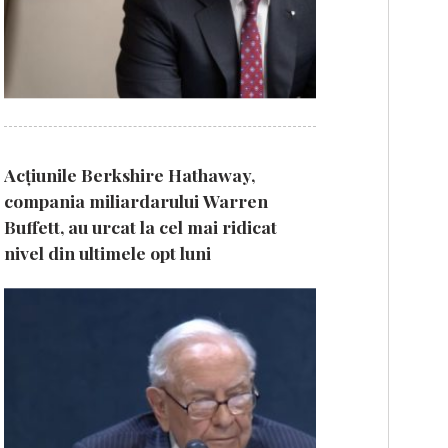
Acțiunile Berkshire Hathaway,
compania miliardarului Warren
Buffett, au urcat la cel mai ridicat
nivel din ultimele opt luni