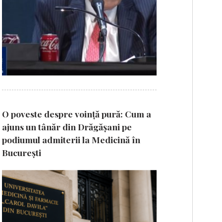
O poveste despre voință pură: Cum a
ajuns un tânăr din Drăgășani pe
podiumul admiterii la Medicină în
București