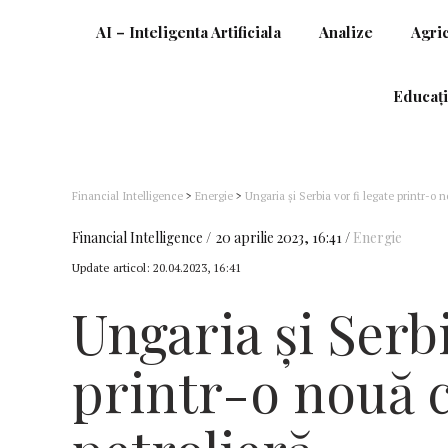
AI – Inteligenta Artificiala
Analize
Agri
Educați
Financial Intelligence
>
Energie
>
Ungaria şi Serbia vor fi legate printr-o 
Financial Intelligence
20 aprilie 2023, 16:41
Energie
Update articol:
20.04.2023, 16:41
Ungaria şi Serbi
printr-o nouă 