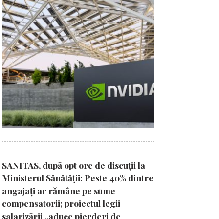
SANITAS, după opt ore de discuții la
Ministerul Sănătății: Peste 40% dintre
angajați ar rămâne pe sume
compensatorii; proiectul legii
salarizării „aduce pierderi de