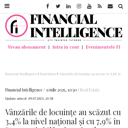
Facebook
Twitter
Linkedin
Instagram
Youtube
Feed
Mail
Căutar
Vreau abonament
|
Intra in cont
|
Evenimentele FI
Financial Intelligence
>
Real Estate
>
Vânzările de locuinţe au scăzut cu 3,4% la
nivel naţional şi cu 7,9% în Bucureşti şi Ilfov în primul semestru (analiză)
Financial Intelligence
9 iulie 2025, 10:30
Real Estate
Update articol:
09.07.2025, 10:38
Vânzările de locuinţe au scăzut cu
3,4% la nivel naţional şi cu 7,9% în