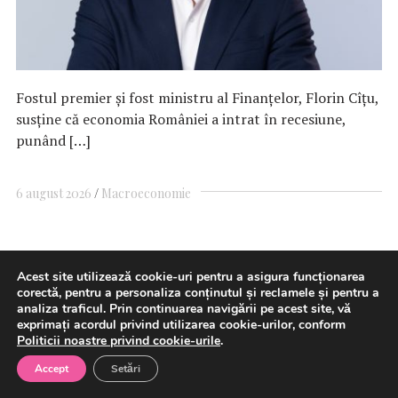
Fostul premier și fost ministru al Finanțelor, Florin Cîțu,
susține că economia României a intrat în recesiune,
punând […]
6 august 2026
Macroeconomie
Colegiul Național de Informatică
Acest site utilizează cookie-uri pentru a asigura funcționarea
corectă, pentru a personaliza conținutul și reclamele și pentru a
„Tudor Vianu” confirmă statutul
analiza traficul. Prin continuarea navigării pe acest site, vă
exprimați acordul privind utilizarea cookie-urilor, conform
de centru de excelență STEM –
Politicii noastre privind cookie-urile
.
26 de medalii de aur la NEO
Accept
Setări