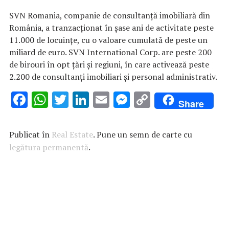
SVN Romania, companie de consultanţă imobiliară din
România, a tranzacţionat în şase ani de activitate peste
11.000 de locuinţe, cu o valoare cumulată de peste un
miliard de euro. SVN International Corp. are peste 200
de birouri în opt ţări şi regiuni, în care activează peste
2.200 de consultanţi imobiliari şi personal administrativ.
F
W
T
Li
E
M
C
Share
ac
h
w
n
m
es
o
e
at
it
k
ai
se
p
Publicat în
Real Estate
. Pune un semn de carte cu
b
s
te
e
l
n
y
legătura permanentă
.
o
A
r
dI
g
Li
o
p
n
er
n
k
p
k