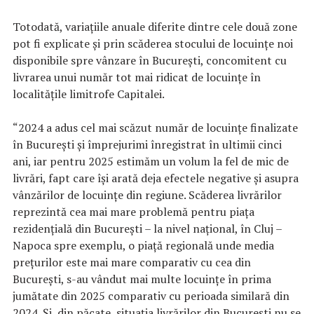
Totodată, variaţiile anuale diferite dintre cele două zone
pot fi explicate şi prin scăderea stocului de locuinţe noi
disponibile spre vânzare în Bucureşti, concomitent cu
livrarea unui număr tot mai ridicat de locuinţe în
localităţile limitrofe Capitalei.
“2024 a adus cel mai scăzut număr de locuinţe finalizate
în Bucureşti şi împrejurimi înregistrat în ultimii cinci
ani, iar pentru 2025 estimăm un volum la fel de mic de
livrări, fapt care îşi arată deja efectele negative şi asupra
vânzărilor de locuinţe din regiune. Scăderea livrărilor
reprezintă cea mai mare problemă pentru piaţa
rezidenţială din Bucureşti – la nivel naţional, în Cluj –
Napoca spre exemplu, o piaţă regională unde media
preţurilor este mai mare comparativ cu cea din
Bucureşti, s-au vândut mai multe locuinţe în prima
jumătate din 2025 comparativ cu perioada similară din
2024. Şi, din păcate, situaţia livrărilor din Bucureşti nu se