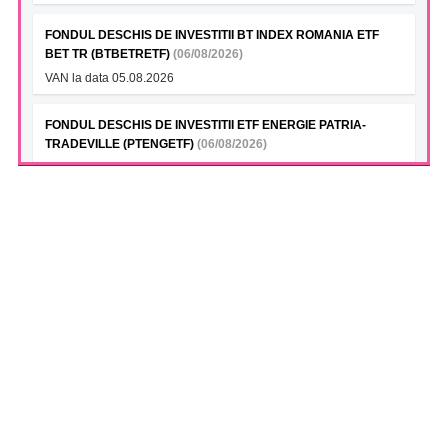
FONDUL DESCHIS DE INVESTITII BT INDEX ROMANIA ETF
BET TR (BTBETRETF)
(06/08/2026)
VAN la data 05.08.2026
FONDUL DESCHIS DE INVESTITII ETF ENERGIE PATRIA-
TRADEVILLE (PTENGETF)
(06/08/2026)
VAN la data 05.08.2026
FONDUL DESCHIS DE INVESTITII ETF BET PATRIA-
TRADEVILLE (TVBETETF)
(06/08/2026)
VAN la data 05.08.2026
ELECTROMAGNETICA SA (ELMA)
(05/08/2026)
Reducere capital social - Certificat de Inregistrare a
Instrumentelor Financiare