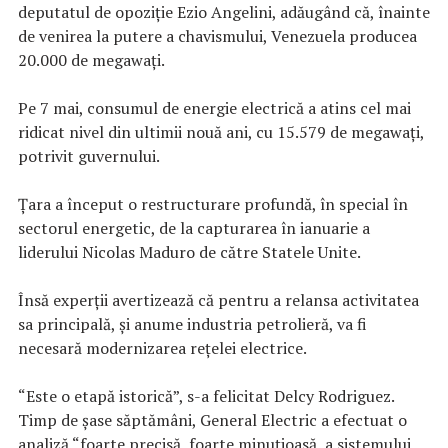
deputatul de opoziţie Ezio Angelini, adăugând că, înainte
de venirea la putere a chavismului, Venezuela producea
20.000 de megawaţi.
Pe 7 mai, consumul de energie electrică a atins cel mai
ridicat nivel din ultimii nouă ani, cu 15.579 de megawaţi,
potrivit guvernului.
Ţara a început o restructurare profundă, în special în
sectorul energetic, de la capturarea în ianuarie a
liderului Nicolas Maduro de către Statele Unite.
Însă experţii avertizează că pentru a relansa activitatea
sa principală, şi anume industria petrolieră, va fi
necesară modernizarea reţelei electrice.
“Este o etapă istorică”, s-a felicitat Delcy Rodriguez.
Timp de şase săptămâni, General Electric a efectuat o
analiză “foarte precisă, foarte minuţioasă, a sistemului