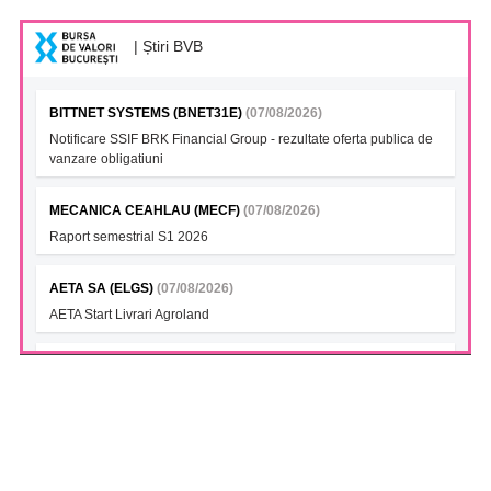
| Știri BVB
BITTNET SYSTEMS (BNET31E)
(07/08/2026)
Notificare SSIF BRK Financial Group - rezultate oferta publica de
vanzare obligatiuni
MECANICA CEAHLAU (MECF)
(07/08/2026)
Raport semestrial S1 2026
AETA SA (ELGS)
(07/08/2026)
AETA Start Livrari Agroland
INTERCAPITAL BET-TRN UCITS ETF (ICBETNETF)
(07/08/2026)
VAN la data 06.08.2026
INTERCAPITAL CROBEX10TR UCITS ETF (ICCROETF)
(07/08/2026)
VAN la data 06.08.2026