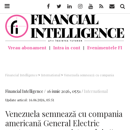
Facebook
Twitter
Linkedin
Instagram
Youtube
Feed
Mail
Căutar
Vreau abonament
|
Intra in cont
|
Evenimentele FI
Financial Intelligence
>
International
>
Venezuela semnează cu compania
americană General Electric pentru renovarea sistemului său electric
Financial Intelligence
16 iunie 2026, 05:51
International
Update articol:
16.06.2026, 05:51
Venezuela semnează cu compania
americană General Electric