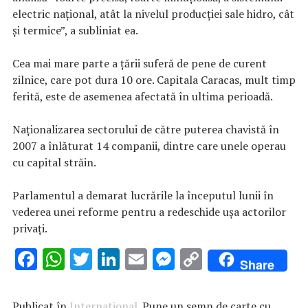
electric naţional, atât la nivelul producţiei sale hidro, cât
şi termice”, a subliniat ea.
Cea mai mare parte a ţării suferă de pene de curent
zilnice, care pot dura 10 ore. Capitala Caracas, mult timp
ferită, este de asemenea afectată în ultima perioadă.
Naţionalizarea sectorului de către puterea chavistă în
2007 a înlăturat 14 companii, dintre care unele operau
cu capital străin.
Parlamentul a demarat lucrările la începutul lunii în
vederea unei reforme pentru a redeschide uşa actorilor
privaţi.
F
W
T
Li
E
M
C
Share
ac
h
w
n
m
es
o
e
at
it
k
ai
se
p
Publicat în
International
. Pune un semn de carte cu