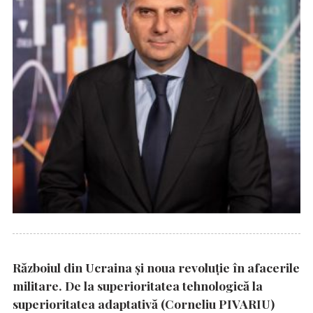
Războiul din Ucraina și noua revoluție în afacerile
militare. De la superioritatea tehnologică la
superioritatea adaptativă (Corneliu PIVARIU)