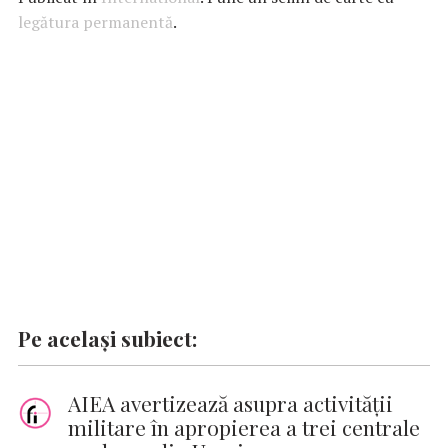
b
s
te
e
l
n
y
legătura permanentă
.
o
A
r
dI
g
Li
o
p
n
er
n
k
p
k
Pe același subiect:
AIEA avertizează asupra activităţii
militare în apropierea a trei centrale