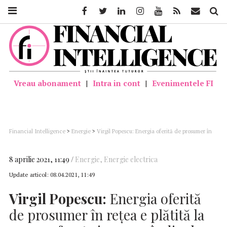
Facebook
Twitter
Linkedin
Instagram
Youtube
Feed
Mail
Căutar
Vreau abonament
|
Intra in cont
|
Evenimentele FI
Financial Intelligence
>
Energie
>
Virgil Popescu: Energia oferită de prosumer în
reţea e plătită la un preţ foarte jos; ne gândim la o compensare cantitativă
8 aprilie 2021, 11:49
Energie
,
Energie electrica
Update articol:
08.04.2021, 11:49
Virgil Popescu:
Energia oferită
de prosumer în reţea e plătită la