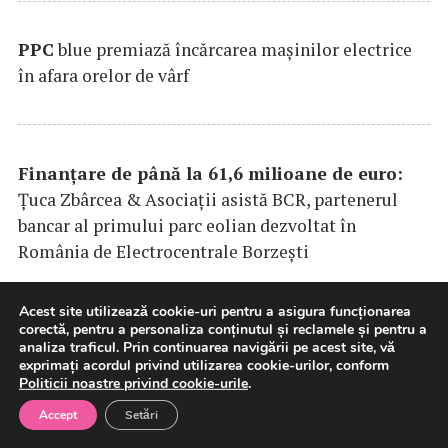
PPC
blue premiază încărcarea maşinilor electrice
în afara orelor de vârf
Finanțare de până la 61,6 milioane de euro:
Țuca Zbârcea & Asociații asistă BCR, partenerul
bancar al primului parc eolian dezvoltat în
România de Electrocentrale Borzești
Acest site utilizează cookie-uri pentru a asigura funcționarea
corectă, pentru a personaliza conținutul și reclamele și pentru a
Andrei Bereandă se alătură Super în rolul de
analiza traficul. Prin continuarea navigării pe acest site, vă
exprimați acordul privind utilizarea cookie-urilor, conform
Vicepreședinte Comercial pentru România
Politicii noastre privind cookie-urile
.
Accept
Setări