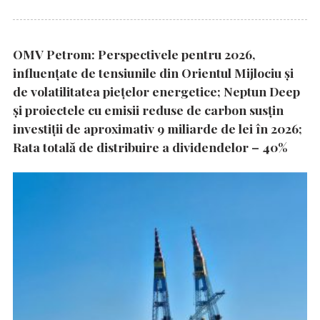
OMV Petrom: Perspectivele pentru 2026,
influențate de tensiunile din Orientul Mijlociu și
de volatilitatea piețelor energetice; Neptun Deep
și proiectele cu emisii reduse de carbon susțin
investiții de aproximativ 9 miliarde de lei în 2026;
Rata totală de distribuire a dividendelor – 40%