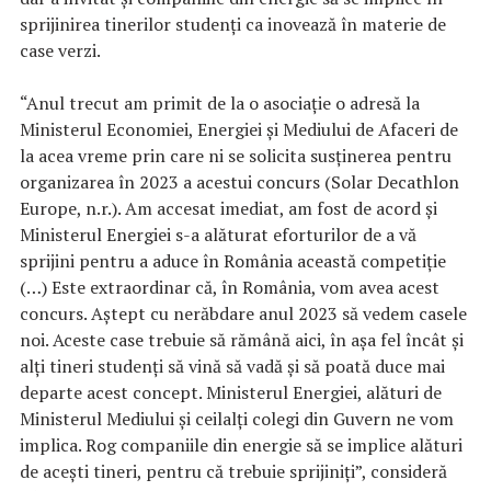
sprijinirea tinerilor studenţi ca inovează în materie de
case verzi.
“Anul trecut am primit de la o asociaţie o adresă la
Ministerul Economiei, Energiei şi Mediului de Afaceri de
la acea vreme prin care ni se solicita susţinerea pentru
organizarea în 2023 a acestui concurs (Solar Decathlon
Europe, n.r.). Am accesat imediat, am fost de acord şi
Ministerul Energiei s-a alăturat eforturilor de a vă
sprijini pentru a aduce în România această competiţie
(…) Este extraordinar că, în România, vom avea acest
concurs. Aştept cu nerăbdare anul 2023 să vedem casele
noi. Aceste case trebuie să rămână aici, în aşa fel încât şi
alţi tineri studenţi să vină să vadă şi să poată duce mai
departe acest concept. Ministerul Energiei, alături de
Ministerul Mediului şi ceilalţi colegi din Guvern ne vom
implica. Rog companiile din energie să se implice alături
de aceşti tineri, pentru că trebuie sprijiniţi”, consideră