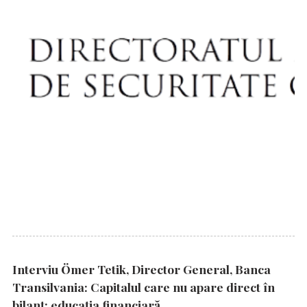
Interviu Ömer Tetik, Director General, Banca
Transilvania: Capitalul care nu apare direct în
bilanț: educația financiară