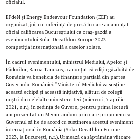
oficialul.
EFdeN şi Energy Endeavour Foundation (EEF) au
organizat, joi, o conferinţă de presă în care au anunţat
oficial calificarea Bucureştiului ca oraş-gazdă a
evenimentului Solar Decathlon Europe 2023 –
competiţia internaţională a caselor solare.
În cadrul evenimentului, ministrul Mediului, Apelor şi
Pădurilor, Barna Tanczos, a anunţat că ediţia găzduită de
România va beneficia de finanţare parţială din partea
Guvernului României. “Ministerul Mediului va susţine
această echipă şi această iniţiativă, alături de colegii
noştri din celelalte ministere. Ieri (miercuri, 7 aprilie
2021, n.r.), în şedinţa de Guvern, pentru prima lectură
am prezentat un Memorandum prin care propunem ca
Guvernul să fie de acord cu susţinerea acestui eveniment
internaţional în România (Solar Decathlon Europe –
2023, la Bucureşti, n.r.). Urmează ca săptămâna viitoare