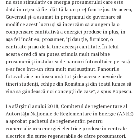
nu este stimulativ ca energia prosumerului care este
dată în reţea să fie plătită la un preţ foarte jos. De aceea,
Guvernul şi-a asumat în programul de guvernare să
modifice acest lucru şi să încercăm să ajungem la o
compensare cantitativă a energiei produse în plus, în
aşa fel încât eu, prosumer, îţi dau ţie, furnizor, o
cantitate şi iau de la tine aceeaşi cantitate. În felul
acesta cred că am putea stimula mult mai bine
prosumerii şi instalarea de panouri fotovoltaice pe casă
s-ar face într-un ritm mult mai susţinut. Panourile
fotovoltaice nu înseamnă tot şi de aceea e nevoie de
tineri studenţi, echipe din România şi din toată lumea să
vină să gândească noi concepţii de case”, a spus Popescu.
La sfârşitul anului 2018, Comitetul de reglementare al
Autorităţii Naţionale de Reglementare în Energie (ANRE)
a aprobat pachetul de reglementări pentru
comercializarea energiei electrice produse în centrale
electrice din surse regenerabile de către prosumatori.