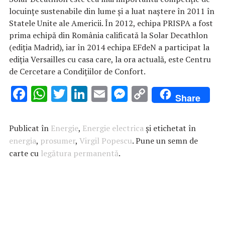
locuinţe sustenabile din lume şi a luat naştere în 2011 în
Statele Unite ale Americii. În 2012, echipa PRISPA a fost
prima echipă din România calificată la Solar Decathlon
(ediţia Madrid), iar în 2014 echipa EFdeN a participat la
ediţia Versailles cu casa care, la ora actuală, este Centru
de Cercetare a Condiţiilor de Confort.
F
W
T
Li
E
M
C
Share
ac
h
w
n
m
es
o
e
at
it
k
ai
se
p
Publicat în
Energie
,
Energie electrica
și etichetat în
b
s
te
e
l
n
y
energia
,
prosumer
,
Virgil Popescu
. Pune un semn de
carte cu
o
legătura permanentă
A
r
dI
.
g
Li
o
p
n
er
n
k
p
k