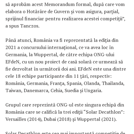
să aprobăm acest Memorandum formal, după care vom
elabora o Hotărâre de Guvern şi vom asigura, parţial,
sprijinul financiar pentru realizarea acestei competiţii”,
a spus Tanczos.
Până atunci, România va fi reprezentată la ediţia din
2021 a concursului internaţional, ce va avea loc în
Germania, la Wuppertal, de către echipa ONG-ului
EFdeN, cu un nou proiect de casă solară ce urmează să
fie dezvoltat în următorii doi ani. EFdeN este una dintre
cele 18 echipe participante din 11 ţări, respectiv:
România, Germania, Franţa, Spania, Olanda, Thailanda,
Taiwan, Danemarca, Cehia, Suedia şi Ungaria.
Grupul care reprezintă ONG-ul este singura echipă din
România care se califică la trei ediţii “Solar Decathlon”:
Versailles (2014), Dubai (2018) şi Wuppertal (2021).
Solar Decathlon este cea mai importantă competiţie de