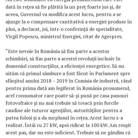
dată în reţea să fie plătită la un preţ foarte jos şi, de
aceea, Guvernul va modifica acest lucru, pentru a se
ajunge la o compensare cantitativă a energiei produse în
plus, a declarat, joi, într-o conferinţă de specialitate,
Virgil Popescu, ministrul Energiei, citat de Agerpres.
“Este nevoie în România să fim parte a acestor
schimbări, să fim parte a acestei revoluţii inclusiv în
domeniul construcţiilor, a eficienţei energetice. Să nu
uităm că primul sâmbure a fost făcut în Parlament spre
sfârşitul anului 2018 – 2019 în Comisia de industrii, când
pentru prima dată am legiferat în România prosumerul,
acel consumator care poate să-şi pună pe casa panouri
fotovoltaice şi nu mai trebuie să treacă prin furcile
caudine ale tuturor agenţiilor, autorităţilor pentru a
putea folosi şi a da surplusul în reţea. Acest lucru s-a
realizat. Întâi cu 27 kW, apoi ridicat la 100 kW. Am reuşit
acest pas, dar nu este suficient. Trebuie să ne gândim că