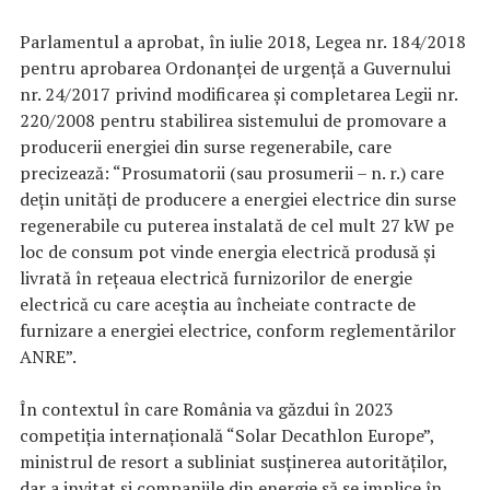
Parlamentul a aprobat, în iulie 2018, Legea nr. 184/2018
pentru aprobarea Ordonanţei de urgenţă a Guvernului
nr. 24/2017 privind modificarea şi completarea Legii nr.
220/2008 pentru stabilirea sistemului de promovare a
producerii energiei din surse regenerabile, care
precizează: “Prosumatorii (sau prosumerii – n. r.) care
deţin unităţi de producere a energiei electrice din surse
regenerabile cu puterea instalată de cel mult 27 kW pe
loc de consum pot vinde energia electrică produsă şi
livrată în reţeaua electrică furnizorilor de energie
electrică cu care aceştia au încheiate contracte de
furnizare a energiei electrice, conform reglementărilor
ANRE”.
În contextul în care România va găzdui în 2023
competiţia internaţională “Solar Decathlon Europe”,
ministrul de resort a subliniat susţinerea autorităţilor,
dar a invitat şi companiile din energie să se implice în