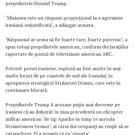
președintele Donald Trump.
‘Misiunea este un răspuns proporțional la o agresiune
iraniană nejustificată’, a adăugat armata.
‘Răspunsul ar urma să fie foarte tare, foarte puternic’, a
spus totuși președintele american, conform declarațiilor
raportate de postul de televiziune american ABC.
Potrivit presei iraniene, explozii au fost auzite în mai
multe locuri de pe coastele de sud ale Iranului, în
apropierea strategicei Strâmtori Ormuz, care este în
continuare blocată.
Președintele Trump îi acuzase puțin mai devreme pe
iranieni că au doborât în ziua precedentă un elicopter
militar american ‘de tip Apache în timp ce survola
Strâmtoarea Ormuz’, ai cărui doi ocupanți au reușit să se
catapulteze. El a promis că va ‘riposta’.