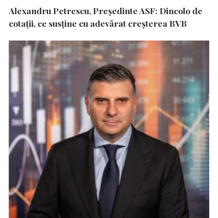
Alexandru Petrescu, Președinte ASF: Dincolo de
cotații, ce susține cu adevărat creșterea BVB