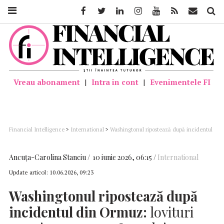
Facebook
Twitter
Linkedin
Instagram
Youtube
Feed
Mail
Căutar
Vreau abonament
|
Intra in cont
|
Evenimentele FI
Financial Intelligence
>
International
>
Washingtonul ripostează după incidentul
din Ormuz: lovituri americane asupra Iranului
Ancuţa-Carolina Stanciu
10 iunie 2026, 06:15
International
Update articol:
10.06.2026, 09:23
Washingtonul ripostează după
incidentul din Ormuz:
lovituri