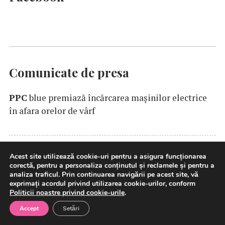
Comunicate de presa
PPC
blue premiază încărcarea maşinilor electrice
în afara orelor de vârf
Acest site utilizează cookie-uri pentru a asigura funcționarea
Finanțare de până la 61,6 milioane de euro:
corectă, pentru a personaliza conținutul și reclamele și pentru a
Țuca Zbârcea & Asociații asistă BCR, partenerul
analiza traficul. Prin continuarea navigării pe acest site, vă
exprimați acordul privind utilizarea cookie-urilor, conform
bancar al primului parc eolian dezvoltat în
Politicii noastre privind cookie-urile
.
România de Electrocentrale Borzești
Accept
Setări