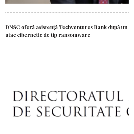
DNSC oferă asistență Techventures Bank după un
atac cibernetic de tip ransomware