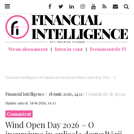
Facebook
Twitter
Linkedin
Instagram
Youtube
Feed
Mail
Căutar
Vreau abonament
|
Intra in cont
|
Evenimentele FI
Financial Intelligence
>
Comunicate de presa
>
Wind Open Day 2026 – O
incursiune în culisele dezvoltării energiei eoliene din România
Financial Intelligence
18 iunie 2026, 14:11
Comunicate de presa
Update articol:
18.06.2026, 14:11
Comunicat
Wind Open Day 2026 – O