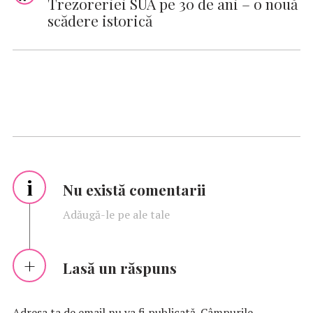
Trezoreriei SUA pe 30 de ani – o nouă
scădere istorică
i
Nu există comentarii
Adăugă-le pe ale tale
Lasă un răspuns
Adresa ta de email nu va fi publicată.
Câmpurile