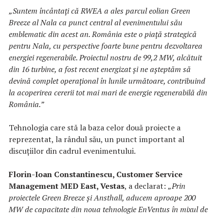
„Suntem încântați că RWEA a ales parcul eolian Green
Breeze al Nala ca punct central al evenimentului său
emblematic din acest an. România este o piață strategică
pentru Nala, cu perspective foarte bune pentru dezvoltarea
energiei regenerabile. Proiectul nostru de 99,2 MW, alcătuit
din 16 turbine, a fost recent energizat și ne așteptăm să
devină complet operațional în lunile următoare, contribuind
la acoperirea cererii tot mai mari de energie regenerabilă din
România.”
Tehnologia care stă la baza celor două proiecte a
reprezentat, la rândul său, un punct important al
discuțiilor din cadrul evenimentului.
Florin-Ioan Constantinescu, Customer Service
Management MED East, Vestas
, a declarat:
„Prin
proiectele Green Breeze și Ansthall, aducem aproape 200
MW de capacitate din noua tehnologie EnVentus în mixul de