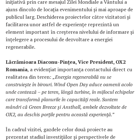
inițiativă prin care mesajul Zilei Mondiale a Vântului a
ajuns dincolo de locația evenimentului și mai aproape de
publicul larg. Deschiderea proiectelor către vizitatori și
facilitarea unor astfel de experiențe reprezintă un
element important în creșterea nivelului de informare și
înțelegere a procesului de dezvoltare a energiei
regenerabile.
Lăcrămioara Diaconu-Pințea, Vice President, OX2
Romania
, a evidențiat importanța contactului direct cu
realitatea din teren:
„Energia regenerabilă nu se
construiește în birouri.
Wind Open Day aduce oamenii acolo
unde contează – pe teren, lângă turbine, în mijlocul echipelor
care transformă planurile în capacități reale. Suntem
mândri că Green Breeze și Ansthall, ambele dezvoltate de
OX2, au deschis porțile pentru această experiență.”
În cadrul vizitei, gazdele celor două proiecte au
prezentat stadiul investițiilor și perspectivele de