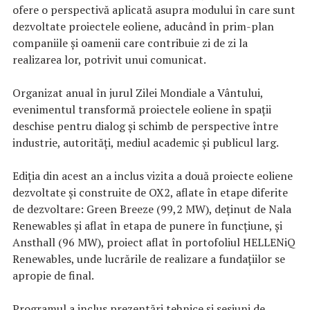
ofere o perspectivă aplicată asupra modului în care sunt
dezvoltate proiectele eoliene, aducând în prim-plan
companiile și oamenii care contribuie zi de zi la
realizarea lor, potrivit unui comunicat.
Organizat anual în jurul Zilei Mondiale a Vântului,
evenimentul transformă proiectele eoliene în spații
deschise pentru dialog și schimb de perspective între
industrie, autorități, mediul academic și publicul larg.
Ediția din acest an a inclus vizita a două proiecte eoliene
dezvoltate și construite de OX2, aflate în etape diferite
de dezvoltare: Green Breeze (99,2 MW), deținut de Nala
Renewables și aflat în etapa de punere în funcțiune, și
Ansthall (96 MW), proiect aflat în portofoliul HELLENiQ
Renewables, unde lucrările de realizare a fundațiilor se
apropie de final.
Programul a inclus prezentări tehnice și sesiuni de