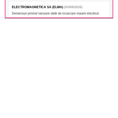
ELECTROMAGNETICA SA (ELMA)
(05/08/2026)
Demersuri privind vanzare statii de incarcare masini electrice
FONDUL DESCHIS DE INVESTITII BT INDEX ROMANIA ETF
BET TR (BTBETRETF)
(05/08/2026)
Notificare cu privire la numarul si tipul investitorilor
FONDUL DESCHIS DE INVESTITII ETF ENERGIE PATRIA-
TRADEVILLE (PTENGETF)
(05/08/2026)
Notificare cu privire la numarul si tipul investitorilor