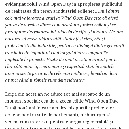
evidențiat rolul Wind Open Day în apropierea publicului
de realitatea din teren a industriei eoliene:
„Unul dintre
cele mai valoroase lucruri la Wind Open Day este că oferă
șansa de a vedea direct cum arată un proiect eolian și ce
presupune dezvoltarea lui, dincolo de cifre și planuri. Ne-am
bucurat să avem alături atât studenți și elevi, cât și
profesioniști din industrie, pentru că dialogul dintre generații
este la fel de important ca dialogul dintre companiile
implicate în proiecte. Vizita de anul acesta a arătat foarte
clar câtă muncă, coordonare și expertiză stau în spatele
unor proiecte pe care, de cele mai multe ori, le vedem doar
atunci când turbinele sunt deja ridicate.”
Ediția din acest an ne aduce tot mai aproape de un
moment special: cea de-a zecea ediție Wind Open Day.
După nouă ani în care am deschis porțile proiectelor
eoliene pentru sute de participanți, ne bucurăm să
vedem cum interesul pentru energia regenerabilă și
dialogul dintre industrie și public continuă să crească de