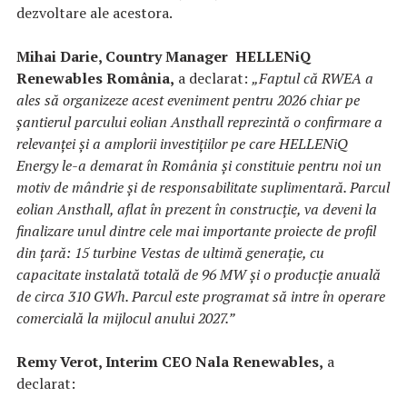
dezvoltare ale acestora.
Mihai Darie, Country Manager HELLENiQ
Renewables România,
a declarat:
„Faptul că RWEA a
ales să organizeze acest eveniment pentru 2026 chiar pe
șantierul parcului eolian Ansthall reprezintă o confirmare a
relevanței și a amplorii investițiilor pe care HELLENiQ
Energy le-a demarat în România și constituie pentru noi un
motiv de mândrie și de responsabilitate suplimentară.
Parcul
eolian Ansthall, aflat în prezent în construcție, va deveni la
finalizare unul dintre cele mai importante proiecte de profil
din țară: 15 turbine Vestas de ultimă generație, cu
capacitate instalată totală de 96 MW și o producție anuală
de circa 310 GWh. Parcul este programat să intre în operare
comercială la mijlocul anului 2027.”
Remy Verot, Interim CEO Nala Renewables,
a
declarat: