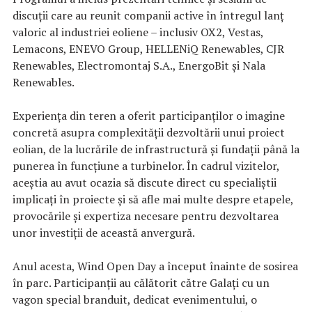
discuții care au reunit companii active în întregul lanț
valoric al industriei eoliene – inclusiv OX2, Vestas,
Lemacons, ENEVO Group, HELLENiQ Renewables, CJR
Renewables, Electromontaj S.A., EnergoBit și Nala
Renewables.
Experiența din teren a oferit participanților o imagine
concretă asupra complexității dezvoltării unui proiect
eolian, de la lucrările de infrastructură și fundații până la
punerea în funcțiune a turbinelor. În cadrul vizitelor,
aceștia au avut ocazia să discute direct cu specialiștii
implicați în proiecte și să afle mai multe despre etapele,
provocările și expertiza necesare pentru dezvoltarea
unor investiții de această anvergură.
Anul acesta, Wind Open Day a început înainte de sosirea
în parc. Participanții au călătorit către Galați cu un
vagon special branduit, dedicat evenimentului, o