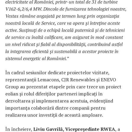
electricitate al României, printr-un total de 31 de turbine
V162-6,2/6,4 MW. Dincolo de furnizarea tehnologiei noastre,
Vestas rămâne angajată pe termen lung prin organizația
noastră locală de Service, care va opera și întreține aceste
active. Susținuți de o echipă locală puternică și de tehnicieni
de service cu înaltă calificare, am asigurat în mod constant
un nivel ridicat și fiabil al disponibilității, contribuind astfel
la integrarea eficientă și sustenabilă a acestor proiecte în
sistemul energetic al României.”
În cadrul sesiunilor dedicate proiectelor vizitate,
reprezentanții Lemacons, CJR Renewables și ENEVO
Group au prezentat etapele prin care trece un proiect
eolian și rolul diferiților parteneri implicați în
dezvoltarea și implementarea acestuia, evidențiind
importanța colaborării dintre companii pentru
realizarea unor investiții de această amploare.
În încheiere,
Liviu Gavrilă, Vicepreședinte RWEA
, a