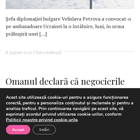
Şefa diplomaţiei bulgare Velislava Petrova a convocat-o
pe ambasadoare Ucrainei la o întâlnire, luni, în urma
prăbuşirii unei […]
8 august 2026
International
Omanul declară că negocierile
cu Iranul privind Strâmtoarea
Acest site utilizează cookie-uri pentru a asigura funcționarea
Ormuz sunt pozitive
corectă, pentru a personaliza conținutul și reclamele și pentru a
analiza traficul. Prin continuarea navigării pe acest site, vă
exprimați acordul privind utilizarea cookie-urilor, conform
Politicii noastre privind cookie-urile
.
Accept
Setări