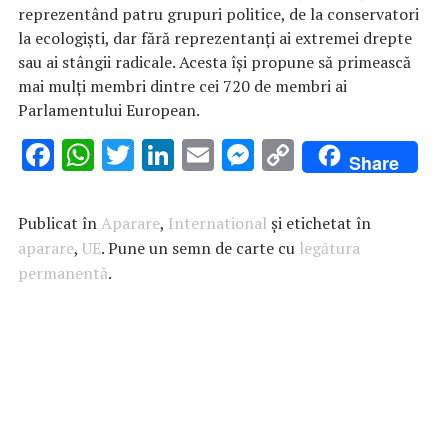
reprezentând patru grupuri politice, de la conservatori
la ecologişti, dar fără reprezentanţi ai extremei drepte
sau ai stângii radicale. Acesta îşi propune să primească
mai mulţi membri dintre cei 720 de membri ai
Parlamentului European.
F
W
T
Li
E
M
C
Share
ac
h
w
n
m
es
o
e
at
it
k
ai
se
p
Publicat în
Aparare
,
International
și etichetat în
b
s
te
e
l
n
y
aparare
,
UE
. Pune un semn de carte cu
legătura
permanentă
o
A
.
r
dI
g
Li
o
p
n
er
n
k
p
k