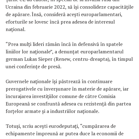
Ucraina din februarie 2022, să îşi consolideze capacităţile
de apărare. Însă, consideră aceşti europarlamentari,
eforturile se lovesc încă prea adesea de interesul
naţional.
“Prea mulţi lideri rămân încă în defensivă în spatele
liniilor lor naţionale”, a denunţat europarlamentarul
german Lukas Sieper (Renew, centru-dreapta), în timpul
unei conferinţe de presă.
Guvernele naţionale îşi păstrează în continuare
prerogativele cu înverşunare în materie de apărare, iar
încurajarea investiţiilor comune de către Comisia
Europeană se confruntă adesea cu rezistenţă din partea
forţelor armate şi a industriilor naţionale.
Totuşi, scriu aceşti eurodeputaţi, “cumpărarea de
echipamente împreună ar putea duce la economii de