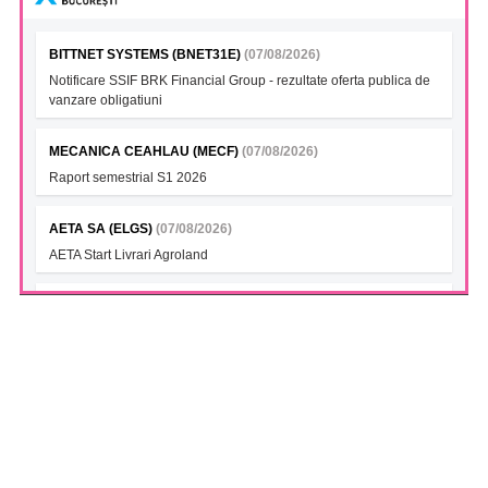
BITTNET SYSTEMS (BNET31E)
(07/08/2026)
Notificare SSIF BRK Financial Group - rezultate oferta publica de
vanzare obligatiuni
MECANICA CEAHLAU (MECF)
(07/08/2026)
Raport semestrial S1 2026
AETA SA (ELGS)
(07/08/2026)
AETA Start Livrari Agroland
INTERCAPITAL BET-TRN UCITS ETF (ICBETNETF)
(07/08/2026)
VAN la data 06.08.2026
INTERCAPITAL CROBEX10TR UCITS ETF (ICCROETF)
(07/08/2026)
VAN la data 06.08.2026