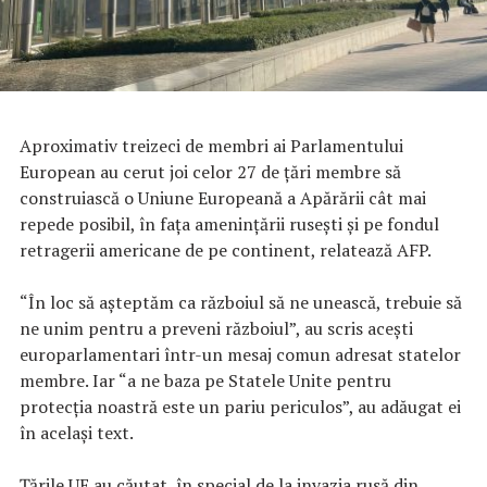
Aproximativ treizeci de membri ai Parlamentului
European au cerut joi celor 27 de ţări membre să
construiască o Uniune Europeană a Apărării cât mai
repede posibil, în faţa ameninţării ruseşti şi pe fondul
retragerii americane de pe continent, relatează AFP.
“În loc să aşteptăm ca războiul să ne unească, trebuie să
ne unim pentru a preveni războiul”, au scris aceşti
europarlamentari într-un mesaj comun adresat statelor
membre. Iar “a ne baza pe Statele Unite pentru
protecţia noastră este un pariu periculos”, au adăugat ei
în acelaşi text.
Ţările UE au căutat, în special de la invazia rusă din