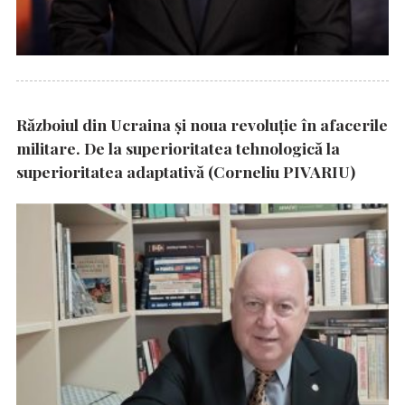
Războiul din Ucraina și noua revoluție în afacerile
militare. De la superioritatea tehnologică la
superioritatea adaptativă (Corneliu PIVARIU)