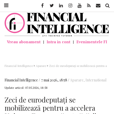
Facebook
Twitter
Linkedin
Instagram
Youtube
Feed
Mail
Căutar
Vreau abonament
|
Intra in cont
|
Evenimentele FI
Financial Intelligence
>
Aparare
>
Zeci de eurodeputaţi se mobilizează pentru a
accelera Uniunea Europeană a Apărării
Financial Intelligence
7 mai 2026, 18:58
Aparare
,
International
Update articol:
07.05.2026, 18:58
Zeci de eurodeputaţi se
mobilizează pentru a accelera