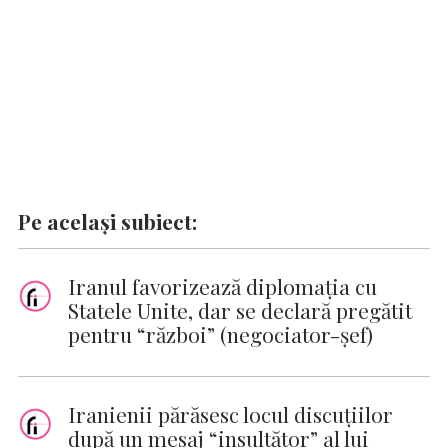
Pe același subiect:
Iranul favorizează diplomaţia cu
Statele Unite, dar se declară pregătit
pentru “război” (negociator-şef)
Iranienii părăsesc locul discuţiilor
după un mesaj “insultător” al lui