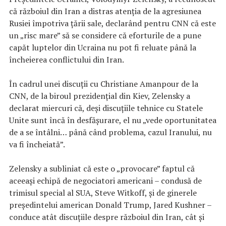
că războiul din Iran a distras atenția de la agresiunea
Rusiei împotriva țării sale, declarând pentru CNN că este
un „risc mare” să se considere că eforturile de a pune
capăt luptelor din Ucraina nu pot fi reluate până la
încheierea conflictului din Iran.
În cadrul unei discuții cu Christiane Amanpour de la
CNN, de la biroul prezidențial din Kiev, Zelensky a
declarat miercuri că, deși discuțiile tehnice cu Statele
Unite sunt încă în desfășurare, el nu „vede oportunitatea
de a se întâlni… până când problema, cazul Iranului, nu
va fi încheiată”.
Zelensky a subliniat că este o „provocare” faptul că
aceeași echipă de negociatori americani – condusă de
trimisul special al SUA, Steve Witkoff, și de ginerele
președintelui american Donald Trump, Jared Kushner –
conduce atât discuțiile despre războiul din Iran, cât și