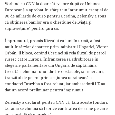
Vorbind cu CNN la doar câteva ore după ce Uniunea
Europeană a aprobat în sfârșit un împrumut esențial de
90 de miliarde de euro pentru Ucraina, Zelensky a spus
că obținerea banilor era o chestiune de „viață și
supraviețuire” pentru țara sa.
Împrumutul, promis Kievului cu luni în urmă, a fost
mult întârziat deoarece prim-ministrul Ungariei, Victor
Orbán, îl bloca, cerând Ucrainei să reia fluxul de petrol
rusesc către Europa. Înfrângerea sa zdrobitoare în
alegerile parlamentare din Ungaria de săptămâna
trecută a eliminat unul dintre obstacole, iar miercuri,
tranzitul de petrol prin secțiunea ucraineană a
conductei Druzhba a fost reluat, iar ambasadorii UE au
dat un acord preliminar pentru împrumut.
Zelensky a declarat pentru CNN că, fără aceste fonduri,
Ucraina se chinuia să fabrice cantitatea de arme pe care
era capabilă să o producă.