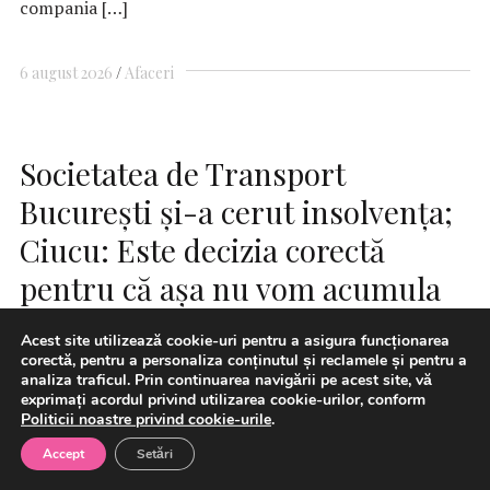
compania […]
6 august 2026
Afaceri
Societatea de Transport
Bucureşti şi-a cerut insolvenţa;
Ciucu: Este decizia corectă
pentru că așa nu vom acumula
penalități, implicit datorii și mai
Acest site utilizează cookie-uri pentru a asigura funcționarea
mari
corectă, pentru a personaliza conținutul și reclamele și pentru a
analiza traficul. Prin continuarea navigării pe acest site, vă
exprimați acordul privind utilizarea cookie-urilor, conform
Politicii noastre privind cookie-urile
.
Accept
Setări