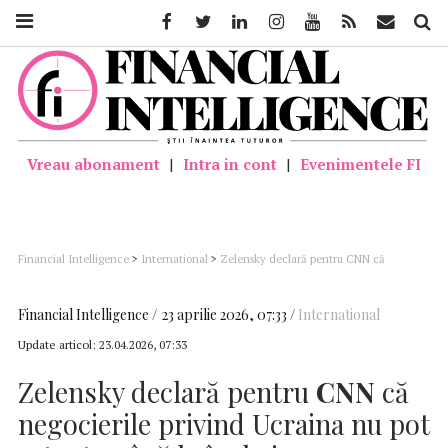
Facebook
Twitter
Linkedin
Instagram
Youtube
Feed
Mail
Căutar
Vreau abonament
|
Intra in cont
|
Evenimentele FI
Financial Intelligence
>
International
>
Zelensky declară pentru CNN că
negocierile privind Ucraina nu pot aștepta până la încheierea războiului din Iran
Financial Intelligence
23 aprilie 2026, 07:33
International
Update articol:
23.04.2026, 07:33
Zelensky declară pentru
CNN
că
negocierile privind Ucraina nu pot