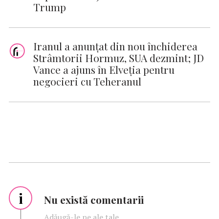
Trump
Iranul a anunțat din nou închiderea
Strâmtorii Hormuz, SUA dezmint; JD
Vance a ajuns în Elveția pentru
negocieri cu Teheranul
i
Nu există comentarii
Adăugă-le pe ale tale