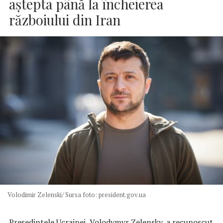
aștepta până la încheierea
războiului din Iran
Volodimir Zelenski/ Sursa foto: president.gov.ua
Președintele Ucrainei, Volodymyr Zelensky, a recunoscut