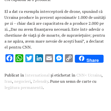
El a dat ca exemplu interceptorii de drone, spunând că
Ucraina produce în prezent aproximativ 1.000 de unități
pe zi – chiar dacă are capacitatea de a produce 2.000 pe
zi. „Dar nu avem finanțarea necesară. Este într-adevăr o
chestiune de viață și de moarte, de supraviețuire; pentru
a ne apăra, avem mare nevoie de acești bani”, a declarat
el pentru CNN.
F
W
T
Li
E
M
C
Share
ac
h
w
n
m
es
o
e
at
it
k
ai
se
p
Publicat în
International
și etichetat în
CNN< Ucraina
,
b
s
te
e
l
n
y
Iran
,
negocieri
,
Zelensky
. Pune un semn de carte cu
legătura permanentă
o
A
r
.
dI
g
Li
o
p
n
er
n
k
p
k