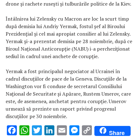
drone și rachete rusești și tulburările politice de la Kiev.
Întâlnirea lui Zelensky cu Macron are loc la scurt timp
după demisia lui Andriy Yermak, fostul șef al Biroului
Prezidențial și cel mai apropiat consilier al lui Zelensky.
Yermak și-a prezentat demisia pe 28 noiembrie, după ce
Biroul Național Anticorupție (NABU) i-a percheziționat
sediul în cadrul unei anchete de corupție.
Yermak a fost principalul negociator al Ucrainei în
cadrul discuțiilor de pace de la Geneva. Discuțiile de la
Washington vor fi conduse de secretarul Consiliului
Național de Securitate și Apărare, Rustem Umerov, care
este, de asemenea, anchetat pentru corupție. Umerov
urmează să prezinte un raport privind progresul
discuțiilor pe 30 noiembrie.
F
W
T
Li
E
M
C
Share