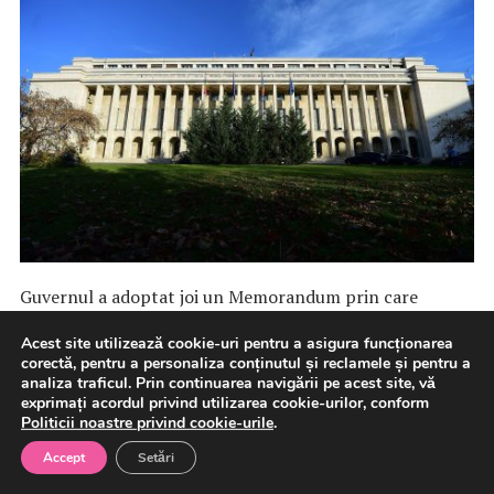
Guvernul a adoptat joi un Memorandum prin care
aprobă pentru CNTEE Transelectrica S.A. ocuparea a
Acest site utilizează cookie-uri pentru a asigura funcționarea
124 de posturi […]
corectă, pentru a personaliza conținutul și reclamele și pentru a
analiza traficul. Prin continuarea navigării pe acest site, vă
exprimați acordul privind utilizarea cookie-urilor, conform
6 august 2026
Afaceri
Energie
Politicii noastre privind cookie-urile
.
Accept
Setări