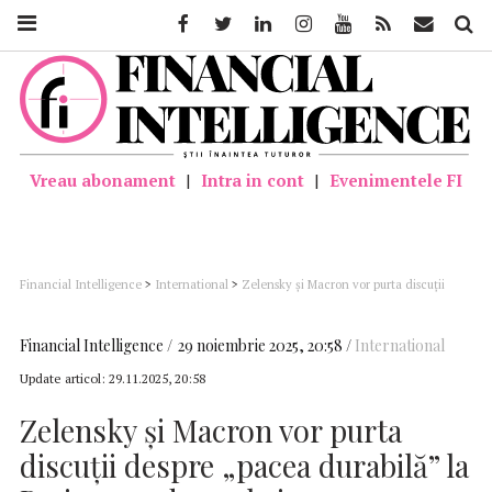
Facebook
Twitter
Linkedin
Instagram
Youtube
Feed
Mail
Căutar
Vreau abonament
|
Intra in cont
|
Evenimentele FI
Financial Intelligence
>
International
>
Zelensky și Macron vor purta discuții
despre „pacea durabilă” la Paris, pe 1 decembrie
Financial Intelligence
29 noiembrie 2025, 20:58
International
Update articol:
29.11.2025, 20:58
Zelensky și Macron vor purta
discuții despre „pacea durabilă” la