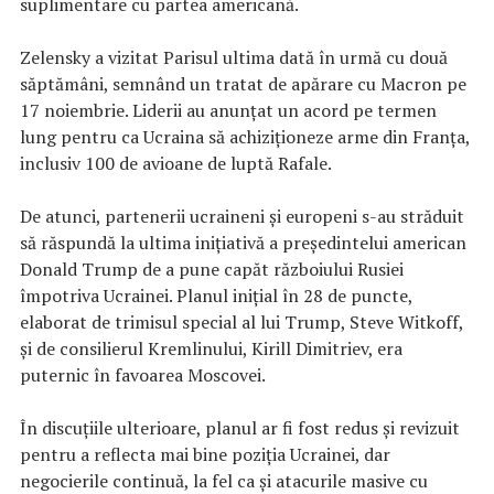
suplimentare cu partea americană.
Zelensky a vizitat Parisul ultima dată în urmă cu două
săptămâni, semnând un tratat de apărare cu Macron pe
17 noiembrie. Liderii au anunțat un acord pe termen
lung pentru ca Ucraina să achiziționeze arme din Franța,
inclusiv 100 de avioane de luptă Rafale.
De atunci, partenerii ucraineni și europeni s-au străduit
să răspundă la ultima inițiativă a președintelui american
Donald Trump de a pune capăt războiului Rusiei
împotriva Ucrainei. Planul inițial în 28 de puncte,
elaborat de trimisul special al lui Trump, Steve Witkoff,
și de consilierul Kremlinului, Kirill Dimitriev, era
puternic în favoarea Moscovei.
În discuțiile ulterioare, planul ar fi fost redus și revizuit
pentru a reflecta mai bine poziția Ucrainei, dar
negocierile continuă, la fel ca și atacurile masive cu