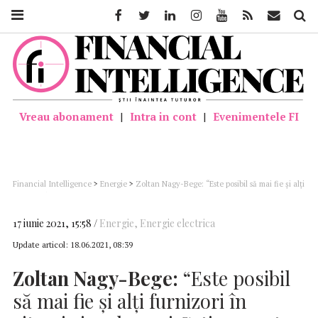
Facebook
Twitter
Linkedin
Instagram
Youtube
Feed
Mail
Căutar
Vreau abonament
|
Intra in cont
|
Evenimentele FI
Financial Intelligence
>
Energie
>
Zoltan Nagy-Bege: “Este posibil să mai fie și alți
furnizori în situația insolvenţei Getica, pentru că au o expunere mare pe pieţele pe
termen scurt, unde preţurile au crescut”
17 iunie 2021, 15:58
Energie
,
Energie electrica
Update articol:
18.06.2021, 08:39
Zoltan Nagy-Bege:
“Este posibil
să mai fie și alți furnizori în