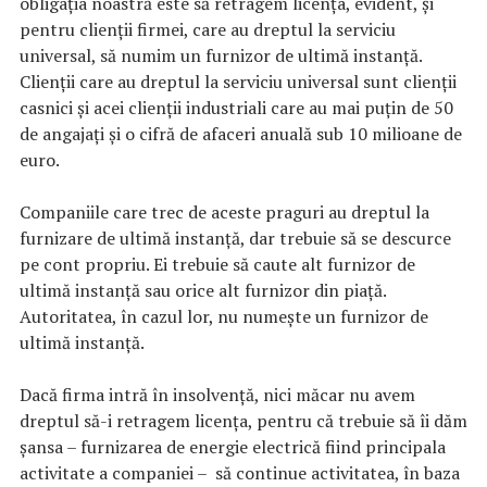
obligația noastră este să retragem licenţa, evident, şi
pentru clienții firmei, care au dreptul la serviciu
universal, să numim un furnizor de ultimă instanță.
Clienții care au dreptul la serviciu universal sunt clienții
casnici și acei clienții industriali care au mai puțin de 50
de angajați și o cifră de afaceri anuală sub 10 milioane de
euro.
Companiile care trec de aceste praguri au dreptul la
furnizare de ultimă instanță, dar trebuie să se descurce
pe cont propriu. Ei trebuie să caute alt furnizor de
ultimă instanță sau orice alt furnizor din piaţă.
Autoritatea, în cazul lor, nu numește un furnizor de
ultimă instanță.
Dacă firma intră în insolvență, nici măcar nu avem
dreptul să-i retragem licența, pentru că trebuie să îi dăm
șansa – furnizarea de energie electrică fiind principala
activitate a companiei – să continue activitatea, în baza