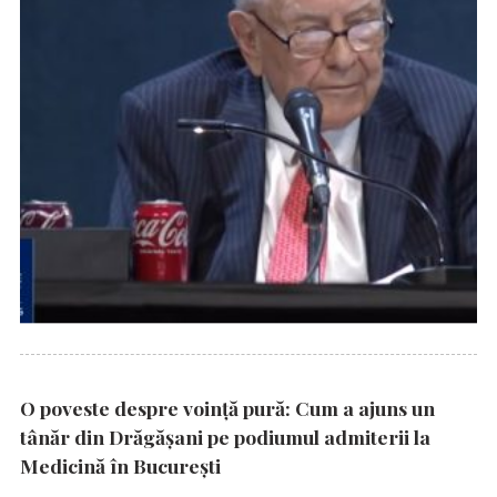
O poveste despre voință pură: Cum a ajuns un
tânăr din Drăgășani pe podiumul admiterii la
Medicină în București