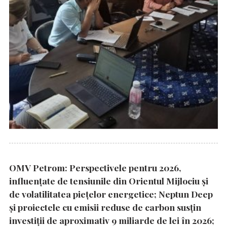
OMV Petrom: Perspectivele pentru 2026,
influențate de tensiunile din Orientul Mijlociu și
de volatilitatea piețelor energetice; Neptun Deep
și proiectele cu emisii reduse de carbon susțin
investiții de aproximativ 9 miliarde de lei în 2026;