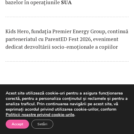
bazelor în operațiunile
SUA
Kids Hero, fundația Premier Energy Group, continuă
parteneriatul cu ParentED Fest 2026, eveniment
dedicat dezvoltării socio-emoționale a copiilor
Acest site utilizează cookie-uri pentru a asigura funcționarea
corectă, pentru a personaliza conținutul și reclamele și pentru a
analiza traficul. Prin continuarea navigării pe acest site, vă
exprimați acordul privind utilizarea cookie-urilor, conform
Politicii noastre privind cookie-urile
.
Negociatorul şef al Ucrainei
Accept
Setări
Rustem Umerov a fost numit la