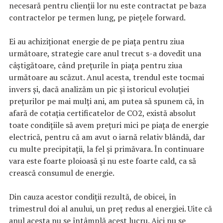
necesară pentru clienții lor nu este contractat pe baza
contractelor pe termen lung, pe piețele forward.
Ei au achiziționat energie de pe piața pentru ziua
următoare, strategie care anul trecut s-a dovedit una
câștigătoare, când prețurile în piața pentru ziua
următoare au scăzut. Anul acesta, trendul este tocmai
invers și, dacă analizăm un pic și istoricul evoluției
prețurilor pe mai mulți ani, am putea să spunem că, în
afară de cotația certificatelor de CO2, există absolut
toate condițiile să avem prețuri mici pe piața de energie
electrică, pentru că am avut o iarnă relativ blândă, dar
cu multe precipitaţii, la fel și primăvara. În continuare
vara este foarte ploioasă și nu este foarte cald, ca să
crească consumul de energie.
Din cauza acestor condiții rezultă, de obicei, în
trimestrul doi al anului, un preț redus al energiei. Uite că
anul acesta nu se întâmplă acest lucru. Aici nu se