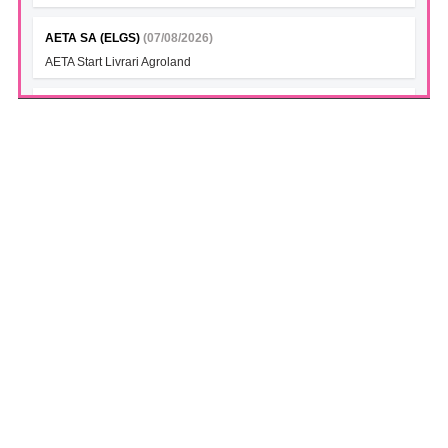
AETA SA (ELGS)
(07/08/2026)
AETA Start Livrari Agroland
INTERCAPITAL BET-TRN UCITS ETF (ICBETNETF)
(07/08/2026)
VAN la data 06.08.2026
INTERCAPITAL CROBEX10TR UCITS ETF (ICCROETF)
(07/08/2026)
VAN la data 06.08.2026