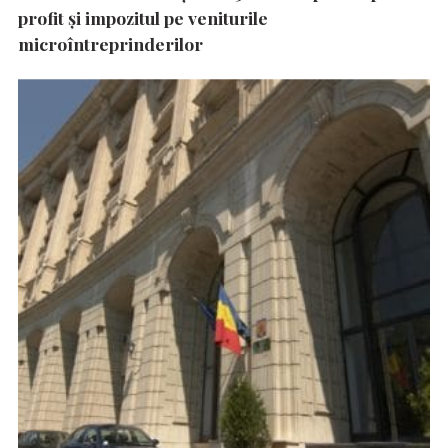
profit și impozitul pe veniturile
microîntreprinderilor