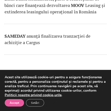
bănci care finanțează dezvoltarea
MOOV
Leasing și
extinderea leasingului operațional în România
SAMEDAY
anunță finalizarea tranzacției de
achiziție a Cargus
Acest site utilizează cookie-uri pentru a asigura funcționarea
corectă, pentru a personaliza conținutul și reclamele și pentru a
analiza traficul. Prin continuarea navigării pe acest site, vă
exprimați acordul privind utilizarea cookie-urilor, conform
Politicii noastre privind cookie-urile
.
Moody’s Ratings reconfirmă
Accept
Setări
ratingul suveran al României la