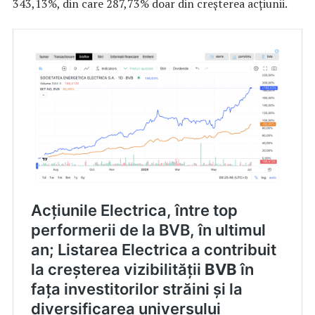
343,13%, din care 287,73% doar din creșterea acțiunii.