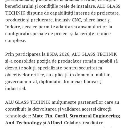
beneficiarului și condițiile reale de instalare. ALU GLASS
TECHNIK dispune de capabilități interne de proiectare,
producție și prelucrare, inclusiv CNC, tăiere laser și
îndoire, ceea ce permite adaptarea ansamblurilor la
configurații speciale de proiect și la cerințe tehnice
complexe.
Prin participarea la BSDA 2026, ALU GLASS TECHNIK
și-a consolidat poziția de producător român capabil să
dezvolte soluții specializate pentru securitatea
obiectivelor critice, cu aplicații în domeniul militar,
guvernamental, diplomatic, financiar-bancar și
industrial.
ALU GLASS TECHNIK mulțumește partenerilor care au
contribuit la dezvoltarea și validarea acestei direcții
tehnologice:
Mate-Fin
,
Carfil
,
Structural Engineering
And Technology
și
Alford
. Colaborarea dintre