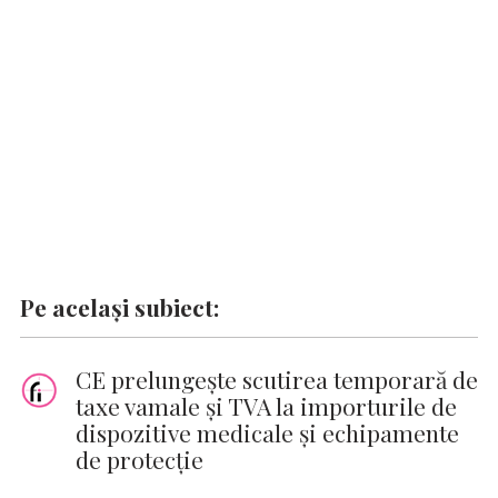
o
p
n
er
n
k
p
k
Pe același subiect:
CE prelungeşte scutirea temporară de
taxe vamale şi TVA la importurile de
dispozitive medicale şi echipamente
de protecţie