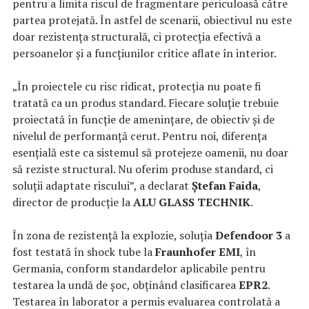
pentru a limita riscul de fragmentare periculoasă către
partea protejată. În astfel de scenarii, obiectivul nu este
doar rezistența structurală, ci protecția efectivă a
persoanelor și a funcțiunilor critice aflate în interior.
„În proiectele cu risc ridicat, protecția nu poate fi
tratată ca un produs standard. Fiecare soluție trebuie
proiectată în funcție de amenințare, de obiectiv și de
nivelul de performanță cerut. Pentru noi, diferența
esențială este ca sistemul să protejeze oamenii, nu doar
să reziste structural. Nu oferim produse standard, ci
soluții adaptate riscului”, a declarat
Ștefan Faida
,
director de producție la
ALU GLASS TECHNIK
.
În zona de rezistență la explozie, soluția
Defendoor 3
a
fost testată în shock tube la
Fraunhofer EMI
, în
Germania, conform standardelor aplicabile pentru
testarea la undă de șoc, obținând clasificarea
EPR2
.
Testarea în laborator a permis evaluarea controlată a