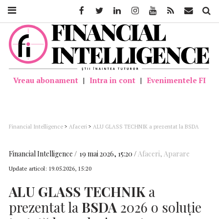
Facebook
Twitter
Linkedin
Instagram
Youtube
Feed
Mail
Căutar
Vreau abonament
|
Intra in cont
|
Evenimentele FI
Financial Intelligence
>
Afaceri
>
ALU GLASS TECHNIK a prezentat la BSDA
2026 o soluție testată la explozie pentru protecția infrastructurii critice
Financial Intelligence
19 mai 2026, 15:20
Afaceri
,
Aparare
Update articol:
19.05.2026, 15:20
ALU
GLASS
TECHNIK
a
prezentat la
BSDA
2026 o soluție