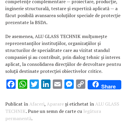
competențe complementare — proiectare, producție,
inginerie structurală, testare și expertiză aplicată — a
făcut posibilă avansarea soluțiilor speciale de protecție
prezentate la BSDA.
De asemenea, ALU GLASS TECHNIK mulțumește
reprezentanților instituțiilor, organizațiilor și
structurilor de specialitate care au vizitat standul
companiei și au contribuit, prin dialog tehnic și interes
aplicat, la consolidarea direcțiilor de dezvoltare pentru
soluții destinate protecției obiectivelor critice.
F
W
T
Li
E
M
C
Share
ac
h
w
n
m
es
o
e
at
it
k
ai
se
p
Publicat în
Afaceri
,
Aparare
și etichetat în
ALU GLASS
b
s
te
e
l
n
y
TECHNIK
. Pune un semn de carte cu
legătura
permanentă
o
A
.
r
dI
g
Li