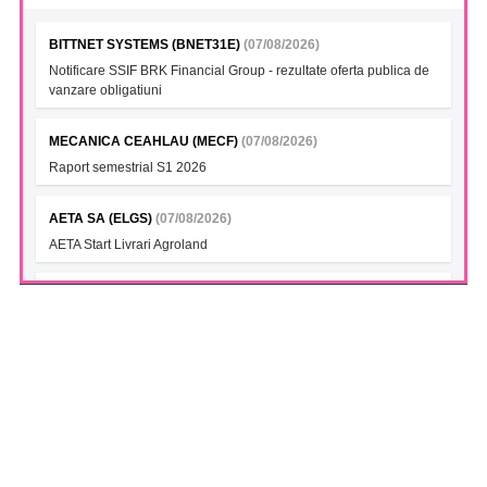
BITTNET SYSTEMS (BNET31E)
(07/08/2026)
Notificare SSIF BRK Financial Group - rezultate oferta publica de
vanzare obligatiuni
MECANICA CEAHLAU (MECF)
(07/08/2026)
Raport semestrial S1 2026
AETA SA (ELGS)
(07/08/2026)
AETA Start Livrari Agroland
INTERCAPITAL BET-TRN UCITS ETF (ICBETNETF)
(07/08/2026)
VAN la data 06.08.2026
INTERCAPITAL CROBEX10TR UCITS ETF (ICCROETF)
(07/08/2026)
VAN la data 06.08.2026