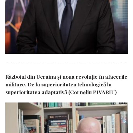
Războiul din Ucraina și noua revoluție în afacerile
militare. De la superioritatea tehnologică la
superioritatea adaptativă (Corneliu PIVARIU)