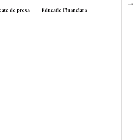
ate de presa
Educatie Financiara
+