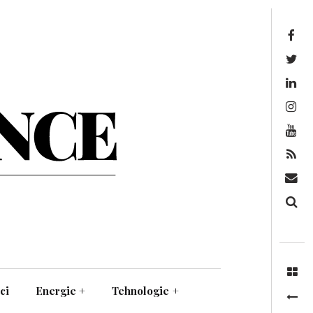
Facebook
Twitter
Linkedin
Instagram
Youtube
Feed
Mail
Căutare
ci
Energie
+
Tehnologie
+