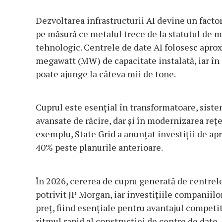
Dezvoltarea infrastructurii AI devine un facto
pe măsură ce metalul trece de la statutul de m
tehnologic. Centrele de date AI folosesc apro
megawatt (MW) de capacitate instalată, iar în 
poate ajunge la câteva mii de tone.
Cuprul este esențial în transformatoare, siste
avansate de răcire, dar și în modernizarea rețe
exemplu, State Grid a anunțat investiții de ap
40% peste planurile anterioare.
În 2026, cererea de cupru generată de centrele
potrivit JP Morgan, iar investițiile companiilo
preț, fiind esențiale pentru avantajul competi
ritmul rapid al construcției de centre de date,