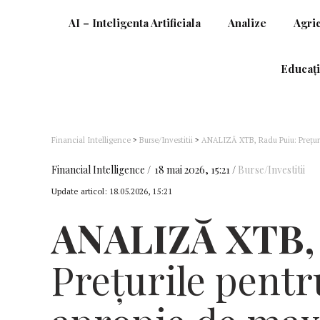
AI – Inteligenta Artificiala
Analize
Agri
Educați
Financial Intelligence
>
Burse/Investitii
>
ANALIZĂ XTB, Radu Puiu: Prețuril
dezvoltarea AI
Financial Intelligence
18 mai 2026, 15:21
Burse/Investitii
Update articol:
18.05.2026, 15:21
ANALIZĂ
XTB, 
Prețurile pentr