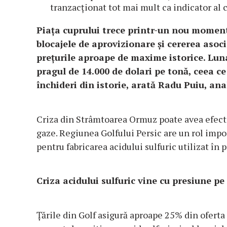
tranzacționat tot mai mult ca indicator al c
Piața cuprului trece printr-un nou moment 
blocajele de aprovizionare și cererea asoc
prețurile aproape de maxime istorice. Luna
pragul de 14.000 de dolari pe tonă, ceea c
închideri din istorie, arată Radu Puiu, an
Criza din Strâmtoarea Ormuz poate avea efecte 
gaze. Regiunea Golfului Persic are un rol impor
pentru fabricarea acidului sulfuric utilizat în 
Criza acidului sulfuric vine cu presiune pe
Țările din Golf asigură aproape 25% din oferta