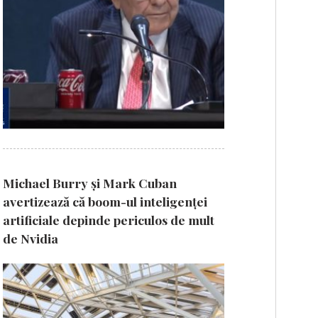
Michael Burry și Mark Cuban
avertizează că boom-ul inteligenței
artificiale depinde periculos de mult
de Nvidia