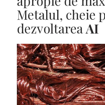
apropie de max
Metalul, cheie 
dezvoltarea
AI