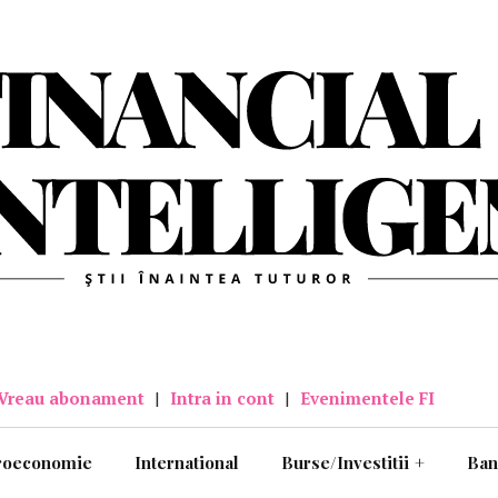
Vreau abonament
|
Intra in cont
|
Evenimentele FI
roeconomie
International
Burse/Investitii
+
Ban