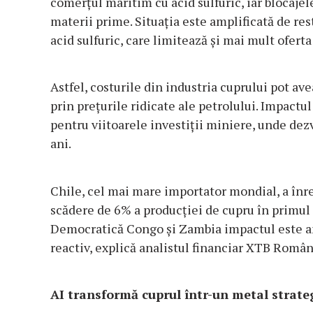
comerțul maritim cu acid sulfuric, iar blocajel
materii prime. Situația este amplificată de re
acid sulfuric, care limitează și mai mult oferta
Astfel, costurile din industria cuprului pot ave
prin prețurile ridicate ale petrolului. Impactul
pentru viitoarele investiții miniere, unde dezv
ani.
Chile, cel mai mare importator mondial, a înreg
scădere de 6% a producției de cupru în primul 
Democratică Congo și Zambia impactul este am
reactiv, explică analistul financiar XTB Român
AI transformă cuprul într-un metal strate