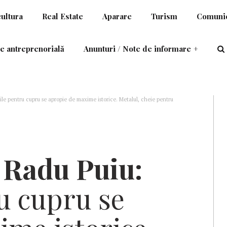
cultura
Real Estate
Aparare
Turism
Comunic
e antreprenorială
Anunturi / Note de informare
+
e pentru cupru se apropie de maxime istorice. Metalul, cheie pentru
Radu Puiu:
u cupru se