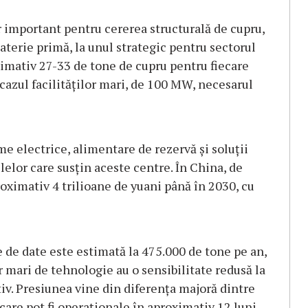
r important pentru cererea structurală de cupru,
aterie primă, la unul strategic pentru sectorul
ximativ 27-33 de tone de cupru pentru fiecare
cazul facilităților mari, de 100 MW, necesarul
me electrice, alimentare de rezervă și soluții
lelor care susțin aceste centre. În China, de
roximativ 4 trilioane de yuani până în 2030, cu
 de date este estimată la 475.000 de tone pe an,
r mari de tehnologie au o sensibilitate redusă la
tiv. Presiunea vine din diferența majoră dintre
 care pot fi operaționale în aproximativ 12 luni,