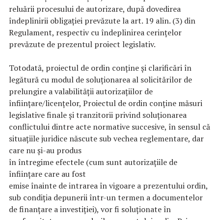
reluării procesului de autorizare, după dovedirea
îndeplinirii obligației prevăzute la art. 19 alin. (3) din
Regulament, respectiv cu îndeplinirea cerințelor
prevăzute de prezentul proiect legislativ.
Totodată, proiectul de ordin conține și clarificări în
legătură cu modul de soluționarea al solicitărilor de
prelungire a valabilității autorizațiilor de
înființare/licențelor, Proiectul de ordin conține măsuri
legislative finale și tranzitorii privind soluţionarea
conflictului dintre acte normative succesive, în sensul că
situaţiile juridice născute sub vechea reglementare, dar
care nu şi-au produs
în întregime efectele (cum sunt autorizațiile de
înființare care au fost
emise înainte de intrarea în vigoare a prezentului ordin,
sub condiția depunerii într-un termen a documentelor
de finanțare a investiției), vor fi soluționate în