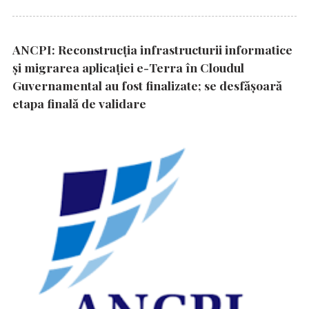
ANCPI: Reconstrucția infrastructurii informatice
și migrarea aplicației e-Terra în Cloudul
Guvernamental au fost finalizate; se desfășoară
etapa finală de validare