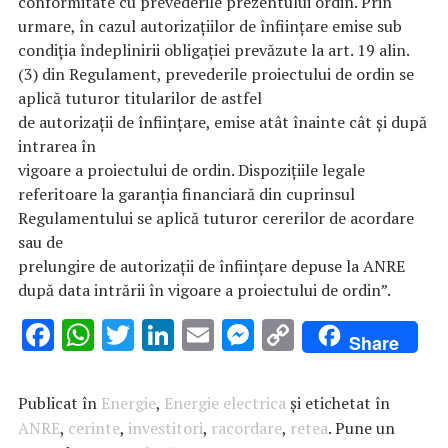
conformitate cu prevederile prezentului ordin. Prin
urmare, în cazul autorizațiilor de înființare emise sub
condiția îndeplinirii obligației prevăzute la art. 19 alin.
(3) din Regulament, prevederile proiectului de ordin se
aplică tuturor titularilor de astfel
de autorizații de înființare, emise atât înainte cât și după
intrarea în
vigoare a proiectului de ordin. Dispozițiile legale
referitoare la garanția financiară din cuprinsul
Regulamentului se aplică tuturor cererilor de acordare
sau de
prelungire de autorizații de înființare depuse la ANRE
după data intrării în vigoare a proiectului de ordin”.
F
W
T
Li
E
M
C
Share
ac
h
w
n
m
es
o
e
at
it
k
ai
se
p
Publicat în
Energie
,
Energie electrica
și etichetat în
b
s
te
e
l
n
y
ANRE
,
cerinte
,
investitori
,
racordare
,
retea
. Pune un