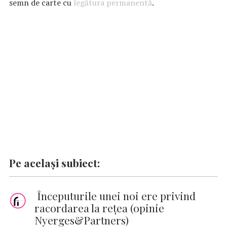
semn de carte cu
o
A
r
legătura permanentă
dI
g
Li
.
o
p
n
er
n
k
p
k
Pe același subiect:
Începuturile unei noi ere privind
racordarea la rețea (opinie
Nyerges&Partners)