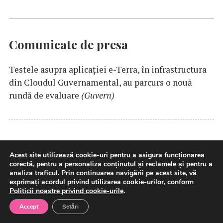
Comunicate de presa
Testele asupra aplicaţiei e-Terra, în infrastructura
din Cloudul Guvernamental, au parcurs o nouă
rundă de evaluare
(Guvern)
NestPlus semnează cu Exim Banca Românească o
Acest site utilizează cookie-uri pentru a asigura funcționarea
finanțare de 10 milioane de euro pentru Brăila
corectă, pentru a personaliza conținutul și reclamele și pentru a
Plaza, primul street mall din Brăila
analiza traficul. Prin continuarea navigării pe acest site, vă
exprimați acordul privind utilizarea cookie-urilor, conform
Politicii noastre privind cookie-urile
.
Accept
Setări
Paralela45 accelerează extinderea în centre