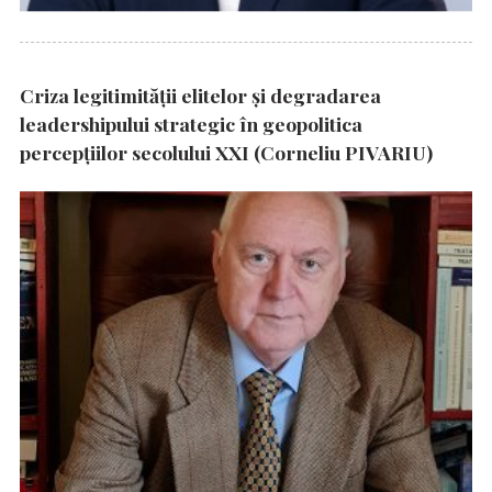
Criza legitimității elitelor și degradarea
leadershipului strategic în geopolitica
percepțiilor secolului XXI (Corneliu PIVARIU)