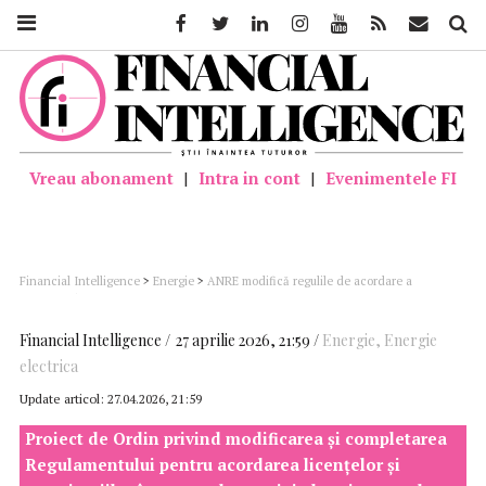
Facebook
Twitter
Linkedin
Instagram
Youtube
Feed
Mail
Căutar
Vreau abonament
|
Intra in cont
|
Evenimentele FI
Financial Intelligence
>
Energie
>
ANRE modifică regulile de acordare a
licențelor în energie. Cerințe mai stricte pentru investitori
Financial Intelligence
27 aprilie 2026, 21:59
Energie
,
Energie
electrica
Update articol:
27.04.2026, 21:59
Proiect de Ordin privind modificarea şi completarea
Regulamentului pentru acordarea licenţelor şi