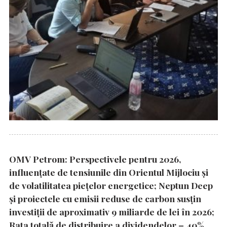
OMV Petrom: Perspectivele pentru 2026,
influențate de tensiunile din Orientul Mijlociu și
de volatilitatea piețelor energetice; Neptun Deep
și proiectele cu emisii reduse de carbon susțin
investiții de aproximativ 9 miliarde de lei în 2026;
Rata totală de distribuire a dividendelor – 40%