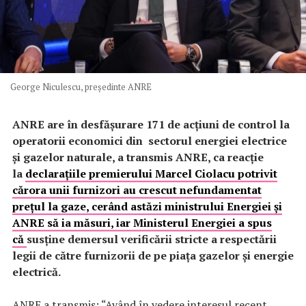
George Niculescu, preşedinte ANRE
ANRE are în desfăşurare 171 de acțiuni de control la
operatorii economici din sectorul energiei electrice
și gazelor naturale, a transmis ANRE, ca reacție
la
declarațiile premierului Marcel Ciolacu potrivit
cărora unii furnizori au crescut nefundamentat
preţul la gaze, cerând astăzi ministrului Energiei şi
ANRE să ia măsuri, iar Ministerul Energiei a spus
că
susține demersul verificării stricte a respectării
legii de către furnizorii de pe piața gazelor și energie
electrică.
ANRE a transmis: “Având în vedere interesul recent