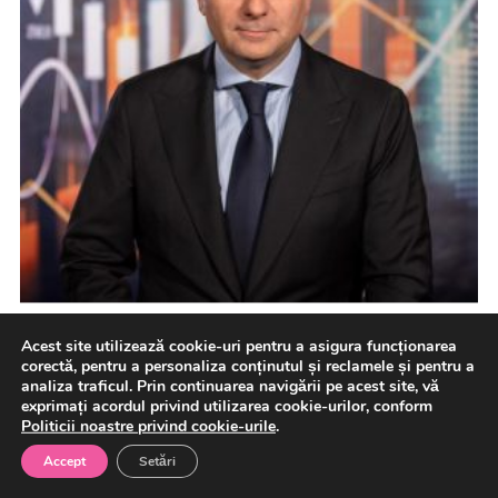
Acest site utilizează cookie-uri pentru a asigura funcționarea
corectă, pentru a personaliza conținutul și reclamele și pentru a
Războiul din Ucraina și noua revoluție în afacerile
analiza traficul. Prin continuarea navigării pe acest site, vă
exprimați acordul privind utilizarea cookie-urilor, conform
militare. De la superioritatea tehnologică la
Politicii noastre privind cookie-urile
.
superioritatea adaptativă (Corneliu PIVARIU)
Accept
Setări