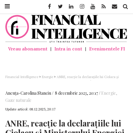
Facebook
Twitter
Linkedin
Instagram
Youtube
Feed
Mail
Căutar
Vreau abonament
|
Intra in cont
|
Evenimentele FI
Financial Intelligence
>
Energie
>
ANRE, reacţie la declarațiile lui Ciolacu şi
Ministerului Energiei privind creșterea prețurilor la gaze: În acest moment actual
sunt în derulare un număr de 171 de acțiuni de control; Rezultatele vor fi aduse la
cunoștința opiniei publice după finalizarea acestora
Ancuţa-Carolina Stanciu
8 decembrie 2023, 20:17
Energie
,
Gaze naturale
Update articol:
08.12.2023, 20:17
ANRE, reacţie la declarațiile lui
Ciolacu şi Ministerului Energiei