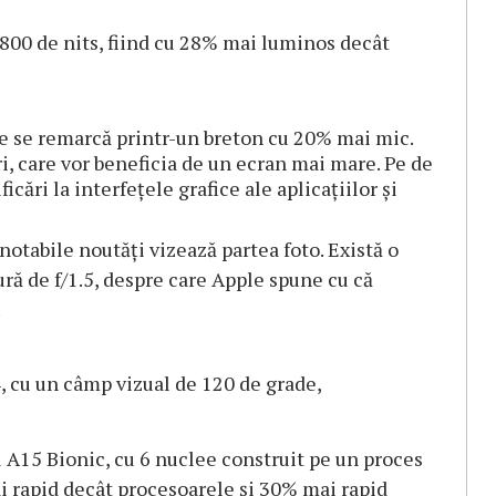
800 de nits, fiind cu 28% mai luminos decât
ie se remarcă printr-un breton cu 20% mai mic.
ori, care vor beneficia de un ecran mai mare. Pe de
icări la interfeţele grafice ale aplicaţiilor şi
otabile noutăţi vizează partea foto. Există o
ră de f/1.5, despre care Apple spune cu că
.
, cu un câmp vizual de 120 de grade,
l A15 Bionic, cu 6 nuclee construit pe un proces
 rapid decât procesoarele şi 30% mai rapid