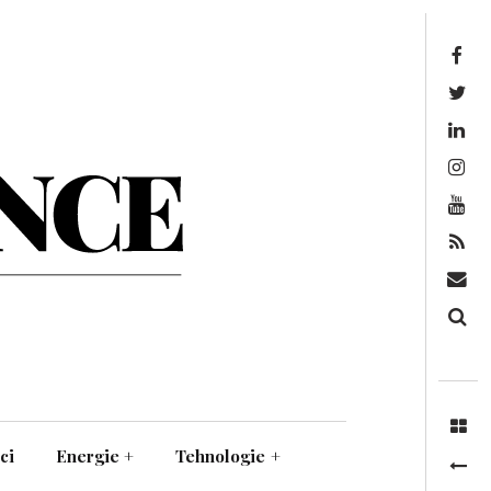
Facebook
Twitter
Linkedin
Instagram
Youtube
Feed
Mail
Căutare
ci
Energie
+
Tehnologie
+