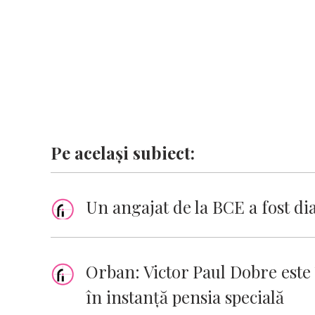
k
p
k
Pe același subiect:
Un angajat de la BCE a fost di
Orban: Victor Paul Dobre este 
în instanţă pensia specială