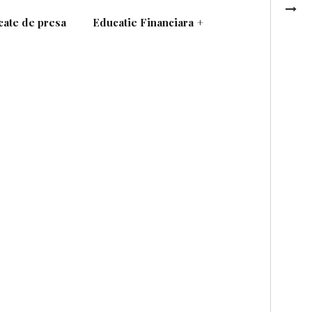
ate de presa
Educatie Financiara
+