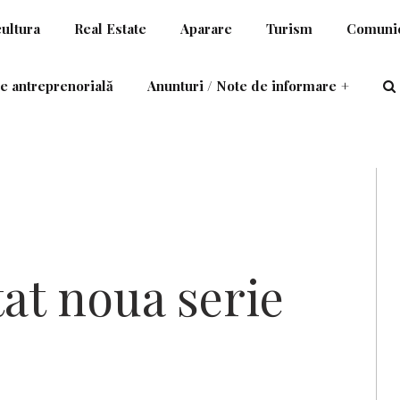
cultura
Real Estate
Aparare
Turism
Comunic
e antreprenorială
Anunturi / Note de informare
+
at noua serie