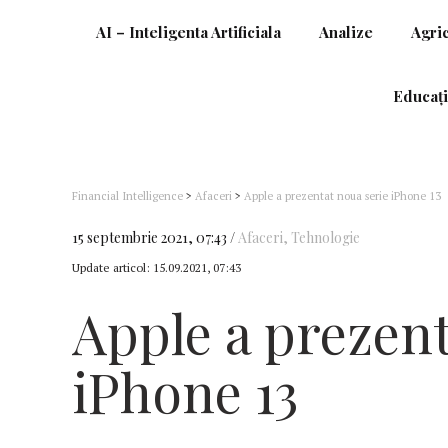
AI – Inteligenta Artificiala
Analize
Agri
Educați
Financial Intelligence
>
Afaceri
>
Apple a prezentat noua serie iPhone 13
15 septembrie 2021, 07:43
Afaceri
,
Tehnologie
Update articol:
15.09.2021, 07:43
Apple a prezent
iPhone 13