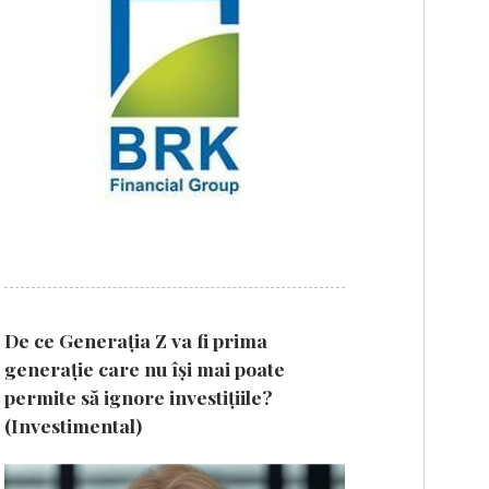
De ce Generația Z va fi prima
generație care nu își mai poate
permite să ignore investițiile?
(Investimental)