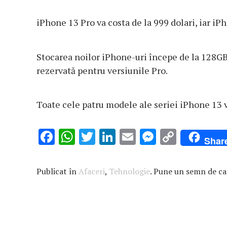
iPhone 13 Pro va costa de la 999 dolari, iar iP
Stocarea noilor iPhone-uri începe de la 128G
rezervată pentru versiunile Pro.
Toate cele patru modele ale seriei iPhone 13 v
F
W
T
Li
E
M
C
Shar
ac
h
w
n
m
es
o
e
at
it
k
ai
se
p
Publicat în
Afaceri
,
Tehnologie
. Pune un semn de c
b
s
te
e
l
n
y
o
A
r
dI
g
Li
o
p
n
er
n