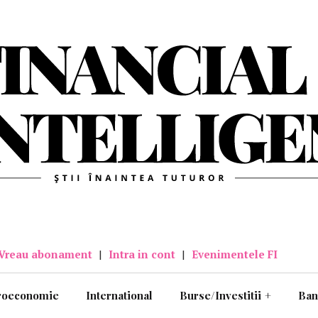
Vreau abonament
|
Intra in cont
|
Evenimentele FI
roeconomie
International
Burse/Investitii
+
Ban