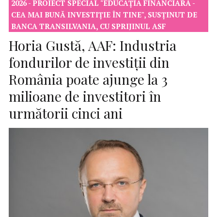
2026 - PROIECT SPECIAL "EDUCAȚIA FINANCIARĂ -
CEA MAI BUNĂ INVESTIȚIE ÎN TINE", SUSȚINUT DE
BANCA TRANSILVANIA, CU SPRIJINUL ASF
Horia Gustă, AAF: Industria
fondurilor de investiții din
România poate ajunge la 3
milioane de investitori în
următorii cinci ani