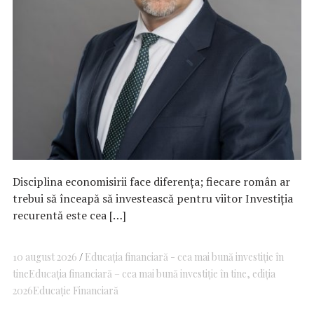
Disciplina economisirii face diferența; fiecare român ar
trebui să înceapă să investească pentru viitor Investiția
recurentă este cea […]
10 august 2026
Educația financiară - cea mai bună investiție în
tine
Educația financiară – cea mai bună investiție în tine, ediția
2026
Educație Financiară