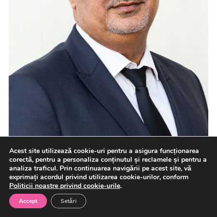
Acest site utilizează cookie-uri pentru a asigura funcționarea
corectă, pentru a personaliza conținutul și reclamele și pentru a
analiza traficul. Prin continuarea navigării pe acest site, vă
exprimați acordul privind utilizarea cookie-urilor, conform
Câştigul net obţinut de fondurile de pensii private
Politicii noastre privind cookie-urile
.
obligatorii a depăşit, pentru prima oară în istoria
Pilonului 2, […]
Accept
Setări