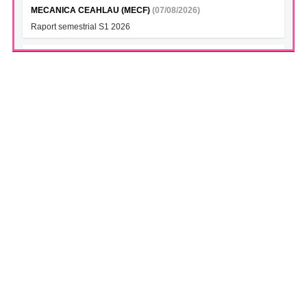
MECANICA CEAHLAU (MECF)
(07/08/2026)
Raport semestrial S1 2026
AETA SA (ELGS)
(07/08/2026)
AETA Start Livrari Agroland
INTERCAPITAL BET-TRN UCITS ETF (ICBETNETF)
(07/08/2026)
VAN la data 06.08.2026