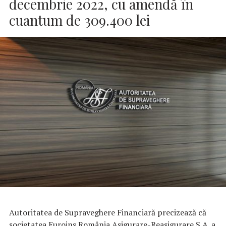
decembrie 2022, cu amendă în
cuantum de 309.400 lei
Autoritatea de Supraveghere Financiară precizează că
societatea Euroins România Asigurare-Reasigurare S.A. a