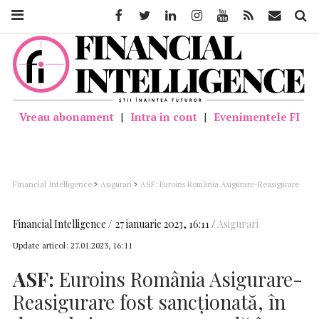
Facebook
Twitter
Linkedin
Instagram
Youtube
Feed
Mail
Căutar
Vreau abonament
|
Intra in cont
|
Evenimentele FI
Financial Intelligence
>
Asigurari
>
ASF: Euroins România Asigurare-Reasigurare
fost sancționată, în decembrie 2022, cu amendă în cuantum de 309.400 lei
Financial Intelligence
27 ianuarie 2023, 16:11
Asigurari
Update articol:
27.01.2023, 16:11
ASF:
Euroins România Asigurare-
Reasigurare fost sancționată, în