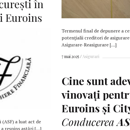
curești în
i Euroins
Termenul final de depunere a cer
potențialii creditori de asigurar
Asigurare-Reasigurare […]
7 mai 2025
Asigurari
Cine sunt adev
vinovaţi pentr
Euroins şi Ci
Conducerea
AS
 (ASF) a luat act de
 a respins astăzi […]