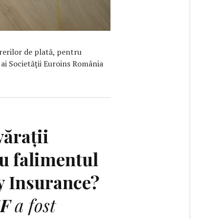
erilor de plată, pentru
e ai Societății Euroins România
ăraţii
u falimentul
ty Insurance?
F
a fost