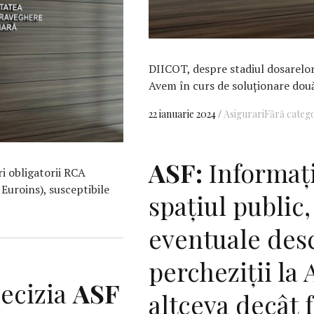
DIICOT, despre stadiul dosarelor
Avem în curs de soluţionare două
22 ianuarie 2024
Asigurari
Fără categ
ASF:
Informați
i obligatorii RCA
 Euroins), susceptibile
spațiul public,
eventuale desc
percheziții la 
ecizia
ASF
altceva decât 