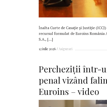
Înalta Curte de Casație și Justiție (ICCJ)
recursul formulat de Euroins România 
S.A., […]
12 iulie 2026
Asigurari
Percheziții într-
penal vizând fal
Euroins – video