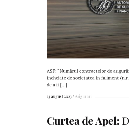
F
ASF: “Numărul contractelor de asigurăr
încheiate de societatea în faliment (n.r.
de a fi […]
23 august 2023
Asigurari
Curtea de Apel:
D