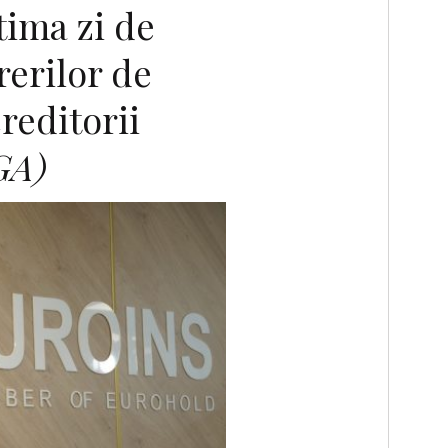
tima zi de
rerilor de
reditorii
GA)
F