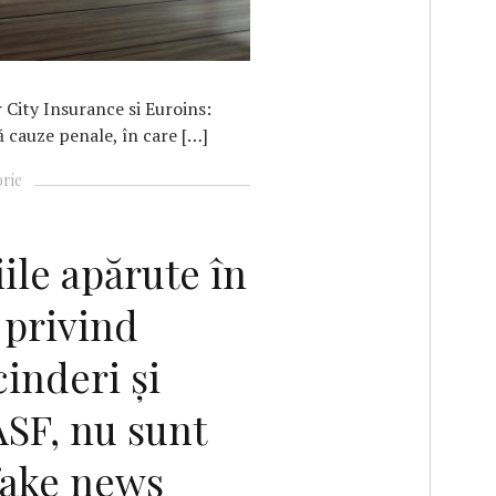
 City Insurance si Euroins:
 cauze penale, în care […]
orie
ile apărute în
 privind
inderi și
ASF, nu sunt
fake news