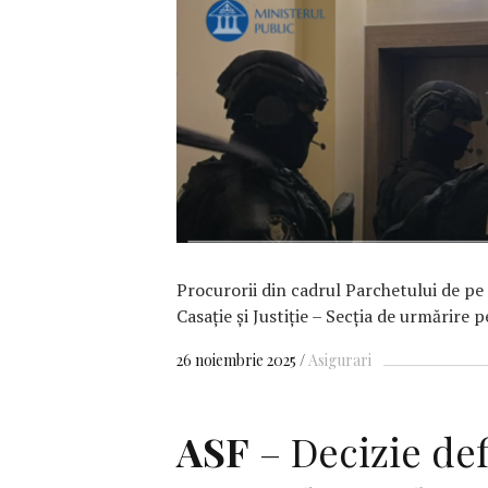
F
Procurorii din cadrul Parchetului de pe
Casație și Justiție – Secția de urmărire 
26 noiembrie 2025
Asigurari
ASF
– Decizie def