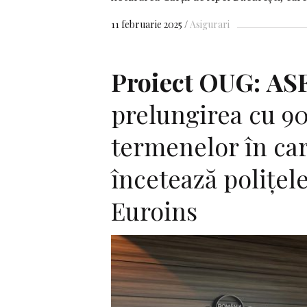
11 februarie 2025
Asigurari
Proiect OUG:
AS
prelungirea cu 90
termenelor în ca
încetează poliţel
Euroins