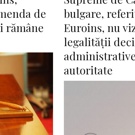
amenda de
bulgare, referi
ei rămâne
Euroins, nu vi
legalităţii deci
administrativ
autoritate