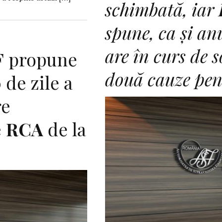
schimbată, iar
spune, ca și anu
are în curs de 
F
propune
două cauze pe
 de zile a
re
e
RCA
de la