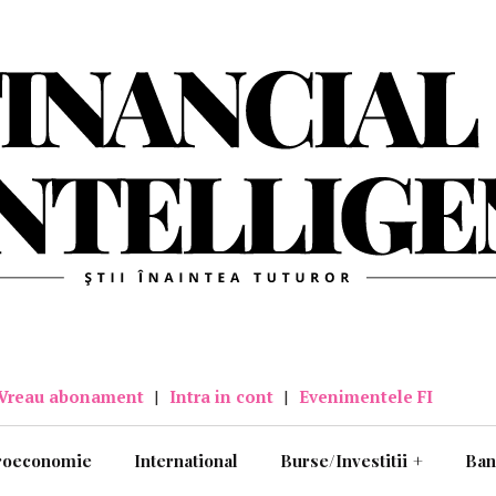
Vreau abonament
|
Intra in cont
|
Evenimentele FI
roeconomie
International
Burse/Investitii
+
Ban