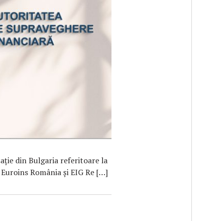
F
ţie din Bulgaria referitoare la
 Euroins România şi EIG Re […]