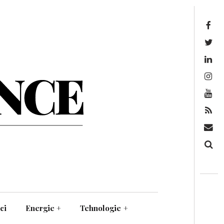
Facebook
Twitter
Linkedin
Instagram
Youtube
Feed
Mail
Căutare
ci
Energie
+
Tehnologie
+