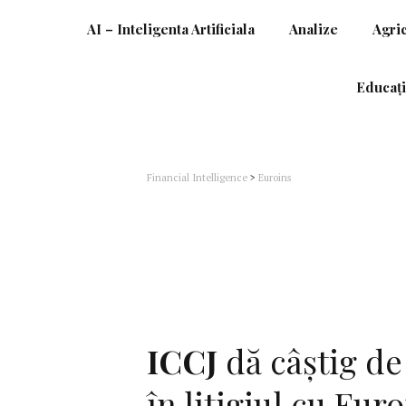
AI – Inteligenta Artificiala
Analize
Agri
Educați
Financial Intelligence
>
Euroins
ICCJ
dă câștig d
în litigiul cu Euro