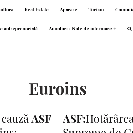
cultura
Real Estate
Aparare
Turism
Comunic
e antreprenorială
Anunturi / Note de informare
+
Euroins
e cauză
ASF
ASF:
Hotărârea
ins;
Supreme de Ca