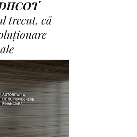
DIICOT
l trecut, că
soluţionare
nale
F