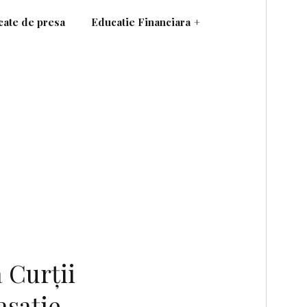
ate de presa
Educatie Financiara
+
 Curţii
saţie