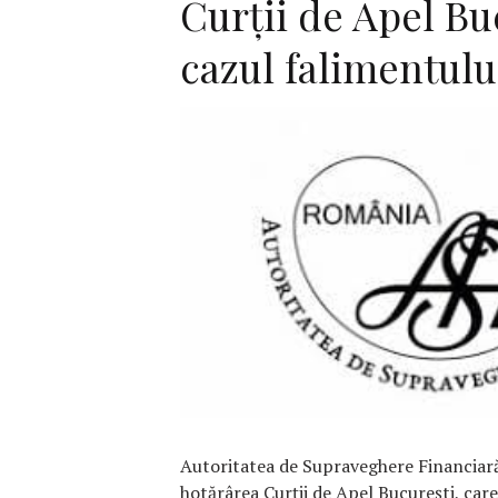
Curții de Apel Bu
cazul falimentulu
F
Autoritatea de Supraveghere Financiară
hotărârea Curții de Apel București, care