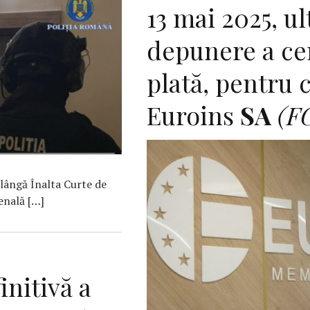
13 mai 2025, ul
depunere a ce
plată, pentru c
Euroins
SA
(F
 lângă Înalta Curte de
penală […]
initivă a