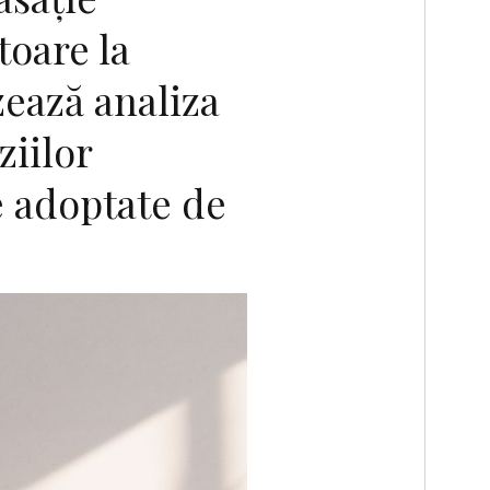
toare la
zează analiza
ziilor
e adoptate de