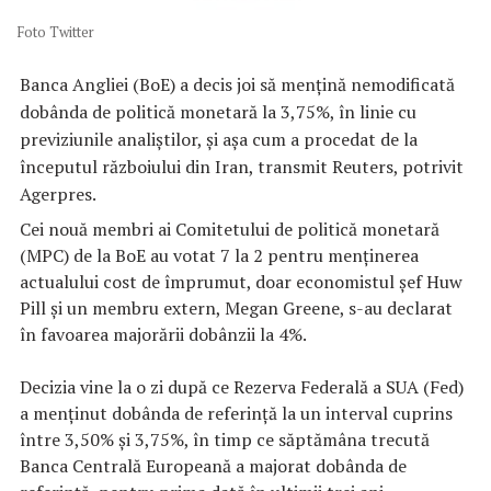
Foto Twitter
Banca Angliei (BoE) a decis joi să menţină nemodificată
dobânda de politică monetară la 3,75%, în linie cu
previziunile analiştilor, şi aşa cum a procedat de la
începutul războiului din Iran, transmit Reuters, potrivit
Agerpres.
Cei nouă membri ai Comitetului de politică monetară
(MPC) de la BoE au votat 7 la 2 pentru menţinerea
actualului cost de împrumut, doar economistul şef Huw
Pill şi un membru extern, Megan Greene, s-au declarat
în favoarea majorării dobânzii la 4%.
Decizia vine la o zi după ce Rezerva Federală a SUA (Fed)
a menţinut dobânda de referinţă la un interval cuprins
între 3,50% şi 3,75%, în timp ce săptămâna trecută
Banca Centrală Europeană a majorat dobânda de