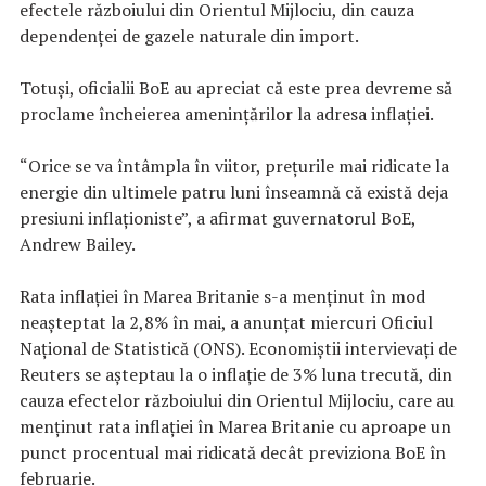
efectele războiului din Orientul Mijlociu, din cauza
dependenţei de gazele naturale din import.
Totuşi, oficialii BoE au apreciat că este prea devreme să
proclame încheierea ameninţărilor la adresa inflaţiei.
“Orice se va întâmpla în viitor, preţurile mai ridicate la
energie din ultimele patru luni înseamnă că există deja
presiuni inflaţioniste”, a afirmat guvernatorul BoE,
Andrew Bailey.
Rata inflaţiei în Marea Britanie s-a menţinut în mod
neaşteptat la 2,8% în mai, a anunţat miercuri Oficiul
Naţional de Statistică (ONS). Economiştii intervievaţi de
Reuters se aşteptau la o inflaţie de 3% luna trecută, din
cauza efectelor războiului din Orientul Mijlociu, care au
menţinut rata inflaţiei în Marea Britanie cu aproape un
punct procentual mai ridicată decât previziona BoE în
februarie.