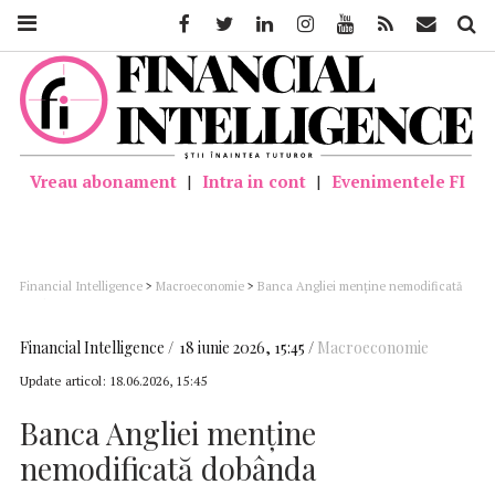
Facebook
Twitter
Linkedin
Instagram
Youtube
Feed
Mail
Căutar
Vreau abonament
|
Intra in cont
|
Evenimentele FI
Financial Intelligence
>
Macroeconomie
>
Banca Angliei menţine nemodificată
dobânda
Financial Intelligence
18 iunie 2026, 15:45
Macroeconomie
Update articol:
18.06.2026, 15:45
Banca Angliei menţine
nemodificată dobânda