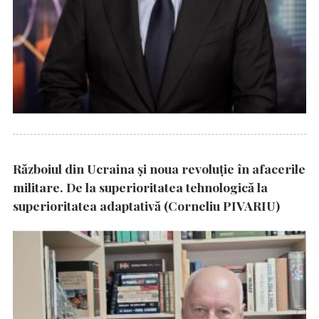
Războiul din Ucraina și noua revoluție în afacerile
militare. De la superioritatea tehnologică la
superioritatea adaptativă (Corneliu PIVARIU)