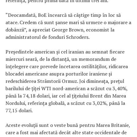
referinţă, pentru prima dată în ultimii trei ani.
“Deocamdată, BoE încearcă să câştige timp în loc să
atace. Credem că sunt şanse mari să urmeze o majorare a
dobânzii”, a apreciat George Brown, economist la
administratorul de fonduri Schroders.
Preşedintele american şi cel iranian au semnat fiecare
miercuri seară, de la distanţă, un memorandum de
înţelegere care prevede încetarea ostilităţilor, ridicarea
blocadei americane asupra porturilor iraniene şi
redeschiderea Strâmtorii Ormuz. Joi dimineaţa, preţul
barilului de ţiţei WTI nord-american a scăzut cu 3,40%,
până la 74,18 dolari, iar cel al ţiţeiului Brent din Marea
Nordului, referinţa globală, a scăzut cu 3,02%, până la
77,15 dolari.
Aceste evoluţii sunt o veste bună pentru Marea Britanie,
care a fost mai afectată decât alte state occidentale de