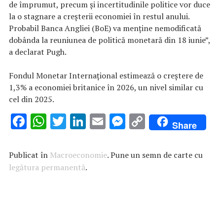
de împrumut, precum şi incertitudinile politice vor duce
la o stagnare a creşterii economiei în restul anului.
Probabil Banca Angliei (BoE) va menţine nemodificată
dobânda la reuniunea de politică monetară din 18 iunie”,
a declarat Pugh.
Fondul Monetar Internaţional estimează o creştere de
1,3% a economiei britanice în 2026, un nivel similar cu
cel din 2025.
F
W
T
Li
E
M
C
Share
ac
h
w
n
m
es
o
e
at
it
k
ai
se
p
Publicat în
Macroeconomie
. Pune un semn de carte cu
b
s
te
e
l
n
y
legătura permanentă
.
o
A
r
dI
g
Li
o
p
n
er
n
k
p
k