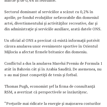
martie şi de 0,4% în februarie.
Sectorul dominant al serviciilor a scăzut cu 0,2% în
aprilie, pe fondul evoluţiilor nefavorabile din domeniul
artei, divertismentului şi activităţilor recreative, dar şi
din administraţie şi serviciile auxiliare, arată datele ONS.
Un oficial al ONS a precizat că există informaţii potrivit
cărora anularea unor evenimente sportive în Orientul
Mijlociu a afectat firmele britanice din domeniu.
Conflictul a dus la anularea Marelui Premiu de Formula 1
atât în Bahrein cât şi în Arabia Saudită. De asemenea, nu
s-au mai ţinut competiţii de tenis şi fotbal.
Thomas Pugh, economist şef la firma de consultanţă
RSM, a avertizat că perspectivele se înrăutăţesc.
“Preţurile mai ridicate la energie şi majorarea costurilor