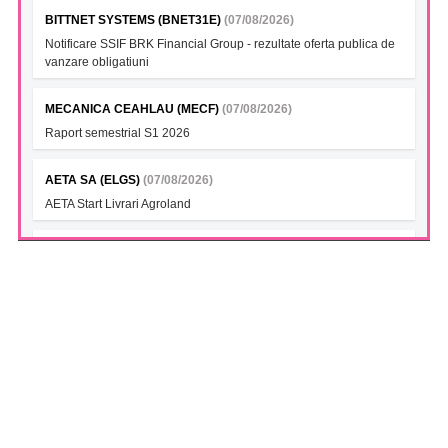
BITTNET SYSTEMS (BNET31E)
(07/08/2026)
Notificare SSIF BRK Financial Group - rezultate oferta publica de
vanzare obligatiuni
MECANICA CEAHLAU (MECF)
(07/08/2026)
Raport semestrial S1 2026
AETA SA (ELGS)
(07/08/2026)
AETA Start Livrari Agroland
INTERCAPITAL BET-TRN UCITS ETF (ICBETNETF)
(07/08/2026)
VAN la data 06.08.2026
INTERCAPITAL CROBEX10TR UCITS ETF (ICCROETF)
(07/08/2026)
VAN la data 06.08.2026