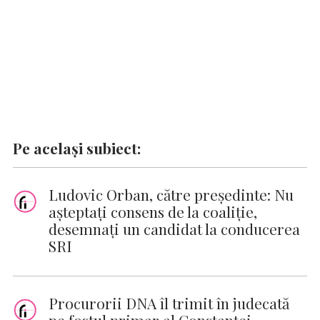
Pe același subiect:
Ludovic Orban, către preşedinte: Nu
aşteptaţi consens de la coaliţie,
desemnaţi un candidat la conducerea
SRI
Procurorii DNA îl trimit în judecată
pe fostul primar al Constanţei,