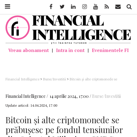
Facebook
Twitter
Linkedin
Instagram
Youtube
Feed
Mail
Căutar
Vreau abonament
|
Intra in cont
|
Evenimentele FI
Financial Intelligence
>
Burse/Investitii
>
Bitcoin și alte criptomonede se
prăbușesc pe fondul tensiunilor din Orientul Mijlociu – CNBC
Financial Intelligence
14 aprilie 2024, 17:00
Burse/Investitii
Update articol:
14.04.2024, 17:00
Bitcoin și alte criptomonede se
prăbușesc pe fondul tensiunilor