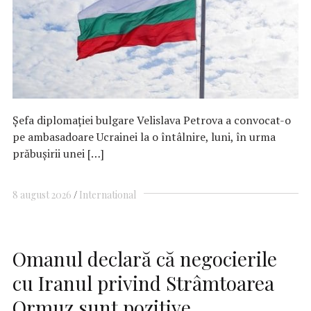
Şefa diplomaţiei bulgare Velislava Petrova a convocat-o
pe ambasadoare Ucrainei la o întâlnire, luni, în urma
prăbuşirii unei […]
8 august 2026
International
Omanul declară că negocierile
cu Iranul privind Strâmtoarea
Ormuz sunt pozitive