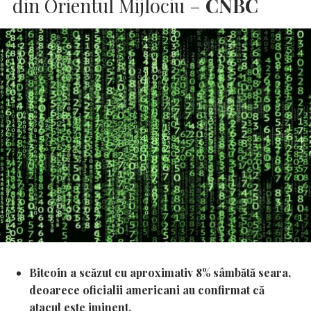
din Orientul Mijlociu –
CNBC
Bitcoin a scăzut cu aproximativ 8% sâmbătă seara,
deoarece oficialii americani au confirmat că
atacul este iminent.