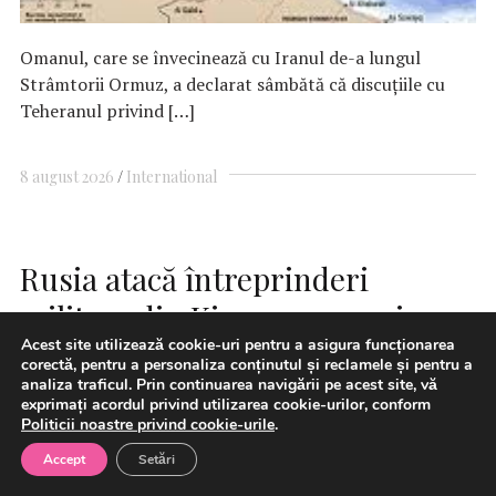
Omanul, care se învecinează cu Iranul de-a lungul
Strâmtorii Ormuz, a declarat sâmbătă că discuţiile cu
Teheranul privind […]
8 august 2026
International
Rusia atacă întreprinderi
militare din Kiev, precum şi
Acest site utilizează cookie-uri pentru a asigura funcționarea
infrastructură portuară şi nave
corectă, pentru a personaliza conținutul și reclamele și pentru a
analiza traficul. Prin continuarea navigării pe acest site, vă
în zona Odesa
exprimați acordul privind utilizarea cookie-urilor, conform
Politicii noastre privind cookie-urile
.
Accept
Setări