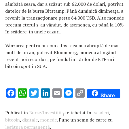
sâmbătă seara, dar a scăzut sub 62.000 de dolari, potrivit
datelor de la bursa Bitstamp. Până duminică dimineața, a
revenit la tranzacționare peste 64.000 USD. Alte monede
precum eterul s-au vândut, de asemenea, cu până la 10%
în scădere, în unele cazuri.
Vânzarea pentru bitcoin a fost cea mai abruptă de mai
mult de un an, potrivit Bloomberg, moneda atingând
recent noi recorduri, pe fondul intrărilor de ETF-uri
bitcoin spot în SUA.
F
W
T
Li
E
M
C
Share
ac
h
w
n
m
es
o
e
at
it
k
ai
se
p
Publicat în
Burse/Investitii
și etichetat în
. scaderi
,
b
s
te
e
l
n
y
bitcoin
,
digitale
,
monede
. Pune un semn de carte cu
legătura permanentă
.