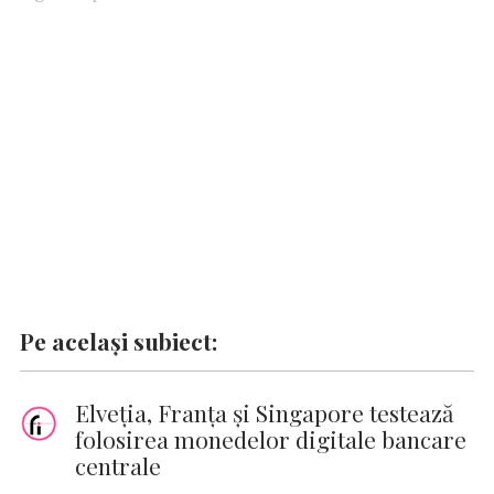
o
A
r
dI
g
Li
o
p
n
er
n
k
p
k
Pe același subiect:
Elveţia, Franţa şi Singapore testează
folosirea monedelor digitale bancare
centrale