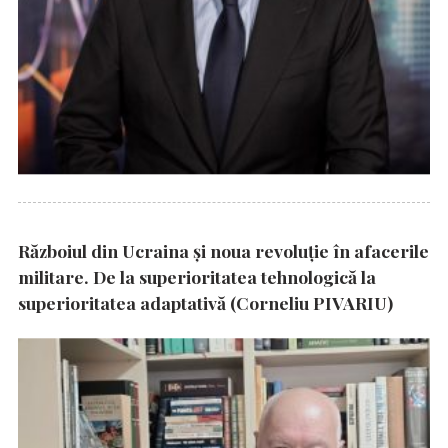
Războiul din Ucraina și noua revoluție în afacerile
militare. De la superioritatea tehnologică la
superioritatea adaptativă (Corneliu PIVARIU)