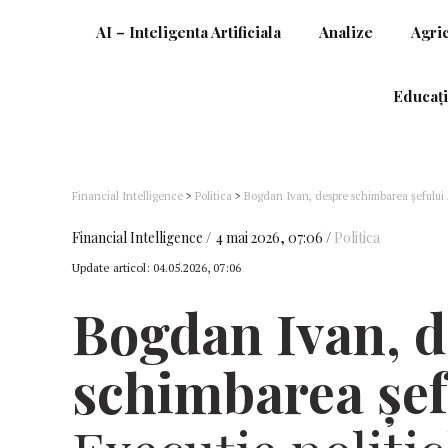
AI – Inteligenta Artificiala
Analize
Agri
Educați
Financial Intelligence
>
Politica
>
Bogdan Ivan, despre schimbarea şefului 
Financial Intelligence
4 mai 2026, 07:06
Politica
Update articol:
04.05.2026, 07:06
Bogdan Ivan, d
schimbarea şef