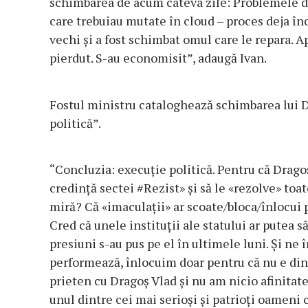
schimbarea de acum câteva zile: Problemele de
care trebuiau mutate în cloud – proces deja în
vechi şi a fost schimbat omul care le repara. A
pierdut. S-au economisit”, adaugă Ivan.
Fostul ministru cataloghează schimbarea lui D
politică”.
“Concluzia: execuţie politică. Pentru că Dragoş 
credinţă sectei #Rezist» şi să le «rezolve» toat
miră? Că «imaculaţii» ar scoate/bloca/înlocui pr
Cred că unele instituţii ale statului ar putea să
presiuni s-au pus pe el în ultimele luni. Şi n
performează, înlocuim doar pentru că nu e din
prieten cu Dragoş Vlad şi nu am nicio afinitate 
unul dintre cei mai serioşi şi patrioţi oameni 