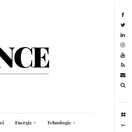
Facebook
Twitter
Linkedin
Instagram
Youtube
Feed
Mail
Căutare
ci
Energie
+
Tehnologie
+