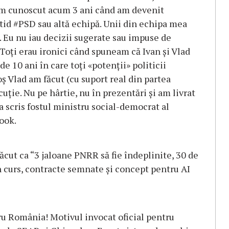
L-am cunoscut acum 3 ani când am devenit
rtid #PSD sau altă echipă. Unii din echipa mea
 Eu nu iau decizii sugerate sau impuse de
 Toţi erau ironici când spuneam că Ivan şi Vlad
 10 ani în care toţi «potenţii» politicii
oş Vlad am făcut (cu suport real din partea
ţie. Nu pe hârtie, nu în prezentări şi am livrat
scris fostul ministru social-democrat al
ook.
cut ca “3 jaloane PNRR să fie îndeplinite, 30 de
în curs, contracte semnate şi concept pentru AI
ru România! Motivul invocat oficial pentru