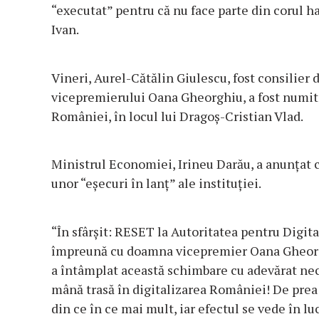
“executat” pentru că nu face parte din corul ha
Ivan.
Vineri, Aurel-Cătălin Giulescu, fost consilier d
vicepremierului Oana Gheorghiu, a fost numit 
României, în locul lui Dragoş-Cristian Vlad.
Ministrul Economiei, Irineu Darău, a anunţat c
unor “eşecuri în lanţ” ale instituţiei.
“În sfârşit: RESET la Autoritatea pentru Digit
împreună cu doamna vicepremier Oana Gheorgh
a întâmplat această schimbare cu adevărat nec
mână trasă în digitalizarea României! De pre
din ce în ce mai mult, iar efectul se vede în lu