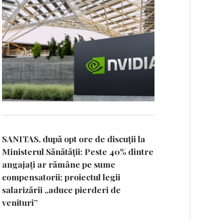
SANITAS, după opt ore de discuții la
Ministerul Sănătății: Peste 40% dintre
angajați ar rămâne pe sume
compensatorii; proiectul legii
salarizării „aduce pierderi de
venituri”