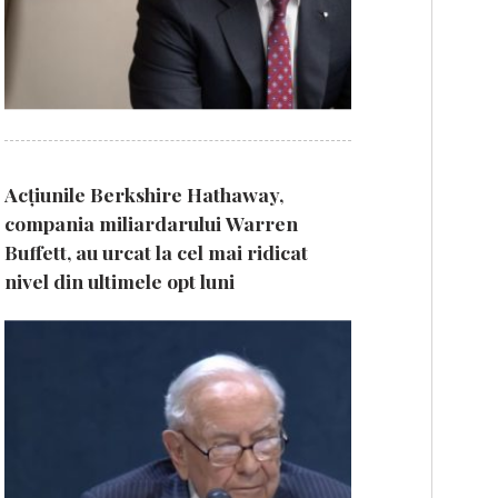
Acțiunile Berkshire Hathaway,
compania miliardarului Warren
Buffett, au urcat la cel mai ridicat
nivel din ultimele opt luni