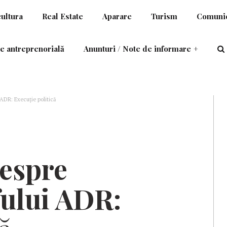
cultura
Real Estate
Aparare
Turism
Comunic
e antreprenorială
Anunturi / Note de informare
+
ADR: Execuţie politică
espre
ului ADR: