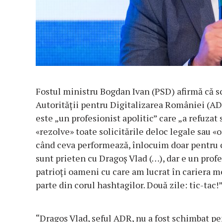
Fostul ministru Bogdan Ivan (PSD) afirmă că sc
Autorităţii pentru Digitalizarea României (ADR
este „un profesionist apolitic” care „a refuzat 
«rezolve» toate solicitările deloc legale sau 
când ceva performează, înlocuim doar pentru c
sunt prieten cu Dragoş Vlad (…), dar e un profes
patrioţi oameni cu care am lucrat în cariera me
parte din corul hashtagilor. Două zile: tic-tac!
“Dragoş Vlad, şeful ADR, nu a fost schimbat pent