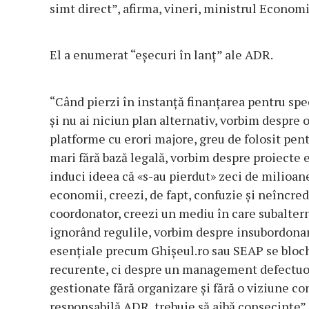
simt direct”, afirma, vineri, ministrul Economi
El a enumerat “eşecuri în lanţ” ale ADR.
“Când pierzi în instanţă finanţarea pentru spe
şi nu ai niciun plan alternativ, vorbim despre
platforme cu erori majore, greu de folosit pent
mari fără bază legală, vorbim despre proiecte eş
induci ideea că «s-au pierdut» zeci de milioane
economii, creezi, de fapt, confuzie şi neîncred
coordonator, creezi un mediu în care subaltern
ignorând regulile, vorbim despre insubordonar
esenţiale precum Ghişeul.ro sau SEAP se bloc
recurente, ci despre un management defectuos a
gestionate fără organizare şi fără o viziune co
responsabilă ADR, trebuie să aibă consecinţe”