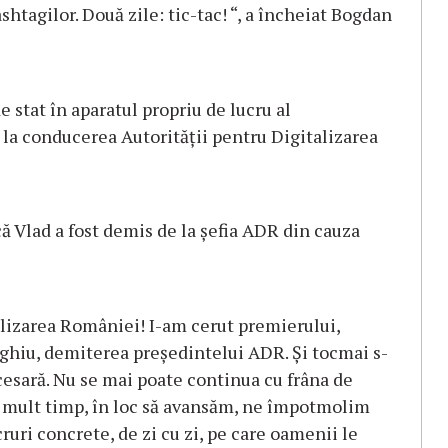
shtagilor. Două zile: tic-tac! “, a încheiat Bogdan
e stat în aparatul propriu de lucru al
la conducerea Autorităţii pentru Digitalizarea
ă Vlad a fost demis de la şefia ADR din cauza
alizarea României! I-am cerut premierului,
iu, demiterea preşedintelui ADR. Şi tocmai s-
esară. Nu se mai poate continua cu frâna de
a mult timp, în loc să avansăm, ne împotmolim
cruri concrete, de zi cu zi, pe care oamenii le