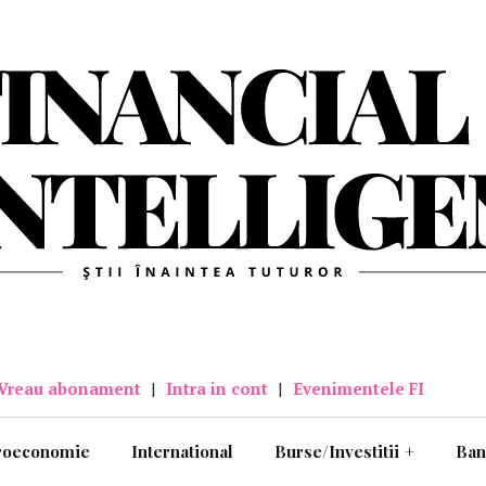
Vreau abonament
|
Intra in cont
|
Evenimentele FI
roeconomie
International
Burse/Investitii
+
Ban