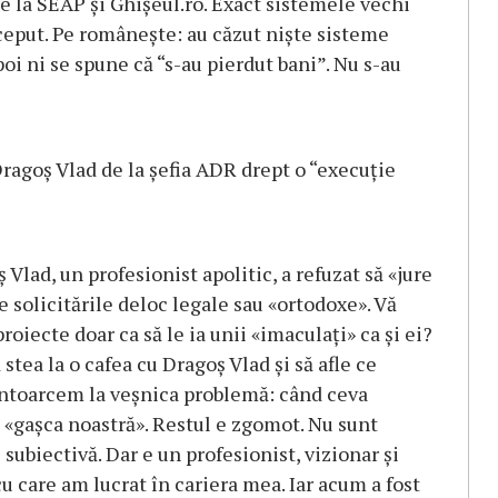
 la SEAP şi Ghişeul.ro. Exact sistemele vechi
ceput. Pe româneşte: au căzut nişte sisteme
poi ni se spune că “s-au pierdut bani”. Nu s-au
ragoş Vlad de la şefia ADR drept o “execuţie
Vlad, un profesionist apolitic, a refuzat să «jure
e solicitările deloc legale sau «ortodoxe». Vă
oiecte doar ca să le ia unii «imaculaţi» ca şi ei?
 stea la o cafea cu Dragoş Vlad şi să afle ce
e întoarcem la veşnica problemă: când ceva
 «gaşca noastră». Restul e zgomot. Nu sunt
subiectivă. Dar e un profesionist, vizionar şi
cu care am lucrat în cariera mea. Iar acum a fost