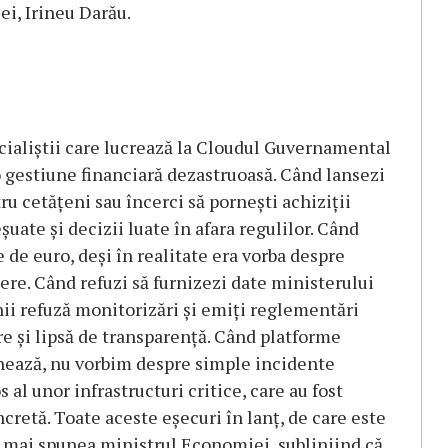
ei, Irineu Darău.
cialiştii care lucrează la Cloudul Guvernamental
 o gestiune financiară dezastruoasă. Când lansezi
ru cetăţeni sau încerci să porneşti achiziţii
uate şi decizii luate în afara regulilor. Când
 de euro, deşi în realitate era vorba despre
ere. Când refuzi să furnizezi date ministerului
ii refuză monitorizări şi emiţi reglementări
e şi lipsă de transparenţă. Când platforme
hează, nu vorbim despre simple incidente
l unor infrastructuri critice, care au fost
ncretă. Toate aceste eşecuri în lanţ, de care este
, mai spunea ministrul Economiei, subliniind că