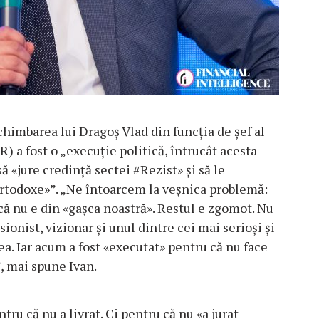
himbarea lui Dragoş Vlad din funcţia de şef al
) a fost o „execuţie politică, întrucât acesta
să «jure credinţă sectei #Rezist» şi să le
«ortodoxe»”. „Ne întoarcem la veşnica problemă:
ă nu e din «gaşca noastră». Restul e zgomot. Nu
ionist, vizionar şi unul dintre cei mai serioşi şi
a. Iar acum a fost «executat» pentru că nu face
”, mai spune Ivan.
ru că nu a livrat. Ci pentru că nu «a jurat