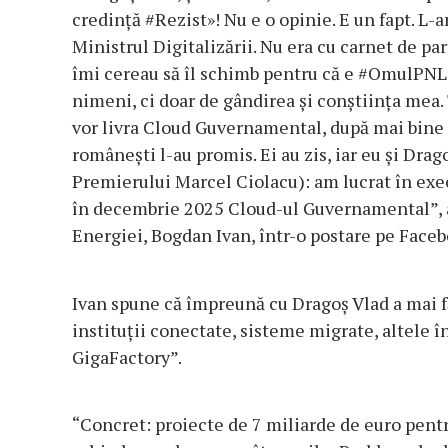
credinţă #Rezist»! Nu e o opinie. E un fapt. 
Ministrul Digitalizării. Nu era cu carnet de pa
îmi cereau să îl schimb pentru că e #OmulPNL.
nimeni, ci doar de gândirea şi conştiinţa mea.
vor livra Cloud Guvernamental, după mai bine de
româneşti l-au promis. Ei au zis, iar eu şi Drag
Premierului Marcel Ciolacu): am lucrat în execu
în decembrie 2025 Cloud-ul Guvernamental”, a 
Energiei, Bogdan Ivan, într-o postare pe Faceb
Ivan spune că împreună cu Dragoş Vlad a mai fă
instituţii conectate, sisteme migrate, altele 
GigaFactory”.
“Concret: proiecte de 7 miliarde de euro pent