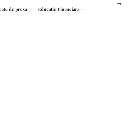
ate de presa
Educatie Financiara
+