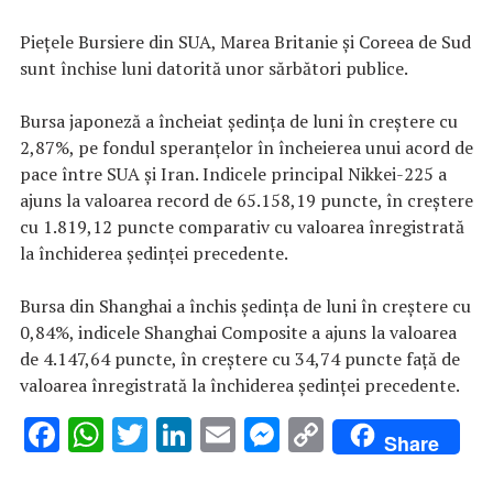
Pieţele Bursiere din SUA, Marea Britanie şi Coreea de Sud
sunt închise luni datorită unor sărbători publice.
Bursa japoneză a încheiat şedinţa de luni în creştere cu
2,87%, pe fondul speranţelor în încheierea unui acord de
pace între SUA şi Iran. Indicele principal Nikkei-225 a
ajuns la valoarea record de 65.158,19 puncte, în creştere
cu 1.819,12 puncte comparativ cu valoarea înregistrată
la închiderea şedinţei precedente.
Bursa din Shanghai a închis şedinţa de luni în creştere cu
0,84%, indicele Shanghai Composite a ajuns la valoarea
de 4.147,64 puncte, în creştere cu 34,74 puncte faţă de
valoarea înregistrată la închiderea şedinţei precedente.
F
W
T
Li
E
M
C
Share
ac
h
w
n
m
es
o