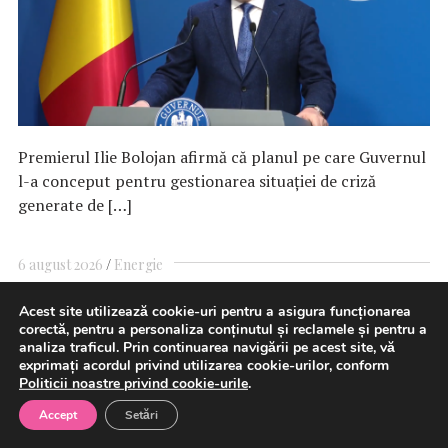
Premierul Ilie Bolojan afirmă că planul pe care Guvernul
l-a conceput pentru gestionarea situaţiei de criză
generate de […]
6 august 2026
Energie
Acest site utilizează cookie-uri pentru a asigura funcționarea
corectă, pentru a personaliza conținutul și reclamele și pentru a
Ministerul Finanțelor
analiza traficul. Prin continuarea navigării pe acest site, vă
exprimați acordul privind utilizarea cookie-urilor, conform
mandateazã BID sã gestioneze
Politicii noastre privind cookie-urile
.
Accept
Setări
granturile Programului