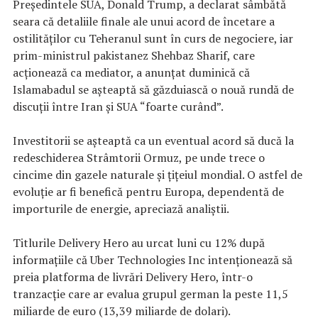
Preşedintele SUA, Donald Trump, a declarat sâmbătă
seara că detaliile finale ale unui acord de încetare a
ostilităţilor cu Teheranul sunt în curs de negociere, iar
prim-ministrul pakistanez Shehbaz Sharif, care
acţionează ca mediator, a anunţat duminică că
Islamabadul se aşteaptă să găzduiască o nouă rundă de
discuţii între Iran şi SUA “foarte curând”.
Investitorii se aşteaptă ca un eventual acord să ducă la
redeschiderea Strâmtorii Ormuz, pe unde trece o
cincime din gazele naturale şi ţiţeiul mondial. O astfel de
evoluţie ar fi benefică pentru Europa, dependentă de
importurile de energie, apreciază analiştii.
Titlurile Delivery Hero au urcat luni cu 12% după
informaţiile că Uber Technologies Inc intenţionează să
preia platforma de livrări Delivery Hero, într-o
tranzacţie care ar evalua grupul german la peste 11,5
miliarde de euro (13,39 miliarde de dolari).