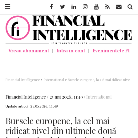
Facebook
Twitter
Linkedin
Instagram
Youtube
Feed
Mail
Căutar
Vreau abonament
|
Intra in cont
|
Evenimentele FI
Financial Intelligence
>
International
>
Bursele europene, la cel mai ridicat nivel
din ultimele două luni, pe fondul optimismului geopolitic
Financial Intelligence
25 mai 2026, 11:49
International
Update articol:
25.05.2026, 11:49
Bursele europene, la cel mai
ridicat nivel din ultimele două