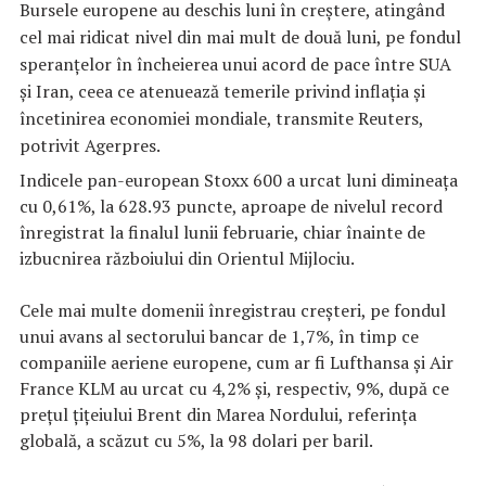
Bursele europene au deschis luni în creştere, atingând
cel mai ridicat nivel din mai mult de două luni, pe fondul
speranţelor în încheierea unui acord de pace între SUA
şi Iran, ceea ce atenuează temerile privind inflaţia şi
încetinirea economiei mondiale, transmite Reuters,
potrivit Agerpres.
Indicele pan-european Stoxx 600 a urcat luni dimineaţa
cu 0,61%, la 628.93 puncte, aproape de nivelul record
înregistrat la finalul lunii februarie, chiar înainte de
izbucnirea războiului din Orientul Mijlociu.
Cele mai multe domenii înregistrau creşteri, pe fondul
unui avans al sectorului bancar de 1,7%, în timp ce
companiile aeriene europene, cum ar fi Lufthansa şi Air
France KLM au urcat cu 4,2% şi, respectiv, 9%, după ce
preţul ţiţeiului Brent din Marea Nordului, referinţa
globală, a scăzut cu 5%, la 98 dolari per baril.