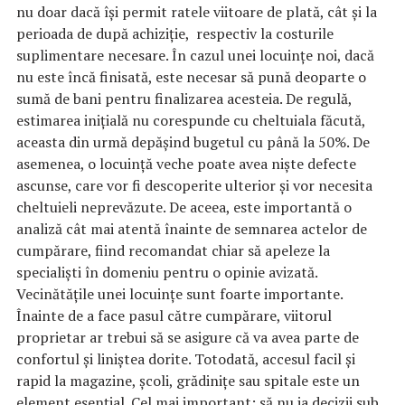
nu doar dacă își permit ratele viitoare de plată, cât și la
perioada de după achiziție, respectiv la costurile
suplimentare necesare. În cazul unei locuințe noi, dacă
nu este încă finisată, este necesar să pună deoparte o
sumă de bani pentru finalizarea acesteia. De regulă,
estimarea inițială nu corespunde cu cheltuiala făcută,
aceasta din urmă depășind bugetul cu până la 50%. De
asemenea, o locuință veche poate avea niște defecte
ascunse, care vor fi descoperite ulterior și vor necesita
cheltuieli neprevăzute. De aceea, este importantă o
analiză cât mai atentă înainte de semnarea actelor de
cumpărare, fiind recomandat chiar să apeleze la
specialiști în domeniu pentru o opinie avizată.
Vecinătățile unei locuințe sunt foarte importante.
Înainte de a face pasul către cumpărare, viitorul
proprietar ar trebui să se asigure că va avea parte de
confortul și liniștea dorite. Totodată, accesul facil și
rapid la magazine, școli, grădinițe sau spitale este un
element esențial. Cel mai important: să nu ia decizii sub