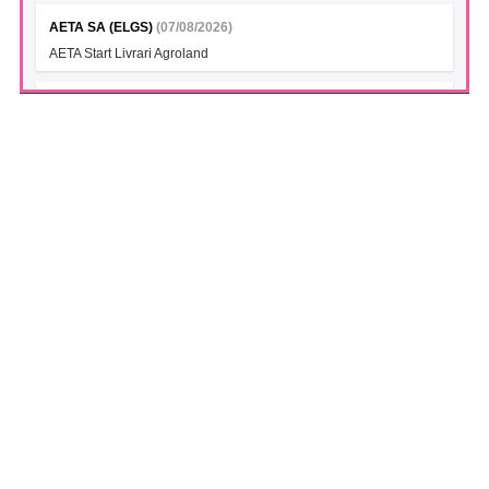
AETA SA (ELGS)
(07/08/2026)
AETA Start Livrari Agroland
INTERCAPITAL BET-TRN UCITS ETF (ICBETNETF)
(07/08/2026)
VAN la data 06.08.2026
INTERCAPITAL CROBEX10TR UCITS ETF (ICCROETF)
(07/08/2026)
VAN la data 06.08.2026