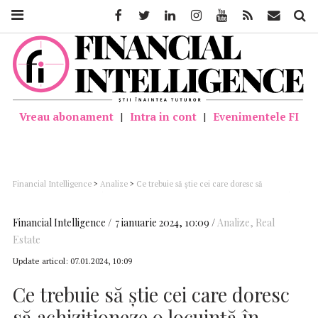
Facebook
Twitter
Linkedin
Instagram
Youtube
Feed
Mail
Căutar
Vreau abonament
|
Intra in cont
|
Evenimentele FI
Financial Intelligence
>
Analize
>
Ce trebuie să știe cei care doresc să
achiziționeze o locuință în 2024. Particularitățile pieței imobiliarelor din România
(opinie Laurențiu Stan)
Financial Intelligence
7 ianuarie 2024, 10:09
Analize
,
Real
Estate
Update articol:
07.01.2024, 10:09
Ce trebuie să știe cei care doresc
să achiziționeze o locuință în