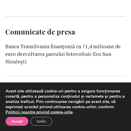
Comunicate de presa
Banca Transilvania finanțează cu 71,4 milioane de
euro dezvoltarea parcului fotovoltaic Eco Sun
Niculești
ING
Bank România lansează SAFEbutton, funcţie
Acest site utilizează cookie-uri pentru a asigura funcționarea
corectă, pentru a personaliza conținutul și reclamele și pentru a
care permite blocarea accesului la cont din
analiza traficul. Prin continuarea navigării pe acest site, vă
Home’Bank
exprimați acordul privind utilizarea cookie-urilor, conform
Politicii noastre privind cookie-urile
.
Accept
Setări