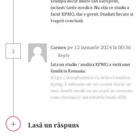
scumpa decat multe tari Europene,
inclusiv tarile nordice. Nu stiu ce studiu a
facut KPMG, dar e gresit. Studiati fiecare si
trageti concluzii.
pe 12 ianuarie 2024 la 00:36
Carmen
2
Reply
Iata un studiu / analiza KPMG a vietii unei
familii in Romania:
https://doingbusiness.ro/articol/analiza-
kpmg-3-milioane-de-lei-costul-fiscal-al-
unei-familii-medii-cu-un-copil-in-romania-
cum-cheltuiesc-autoritatile-banii-4396
Lasă un răspuns