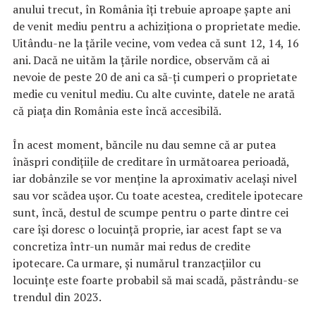
anului trecut, în România îți trebuie aproape șapte ani
de venit mediu pentru a achiziționa o proprietate medie.
Uitându-ne la țările vecine, vom vedea că sunt 12, 14, 16
ani. Dacă ne uităm la țările nordice, observăm că ai
nevoie de peste 20 de ani ca să-ți cumperi o proprietate
medie cu venitul mediu. Cu alte cuvinte, datele ne arată
că piața din România este încă accesibilă.
În acest moment, băncile nu dau semne că ar putea
înăspri condițiile de creditare în următoarea perioadă,
iar dobânzile se vor menține la aproximativ același nivel
sau vor scădea ușor. Cu toate acestea, creditele ipotecare
sunt, încă, destul de scumpe pentru o parte dintre cei
care își doresc o locuință proprie, iar acest fapt se va
concretiza într-un număr mai redus de credite
ipotecare. Ca urmare, și numărul tranzacțiilor cu
locuințe este foarte probabil să mai scadă, păstrându-se
trendul din 2023.