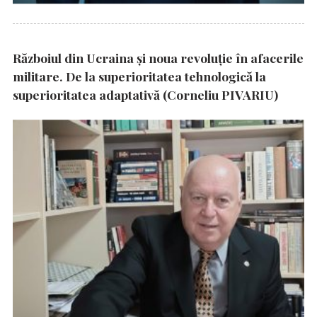
Războiul din Ucraina și noua revoluție în afacerile
militare. De la superioritatea tehnologică la
superioritatea adaptativă (Corneliu PIVARIU)