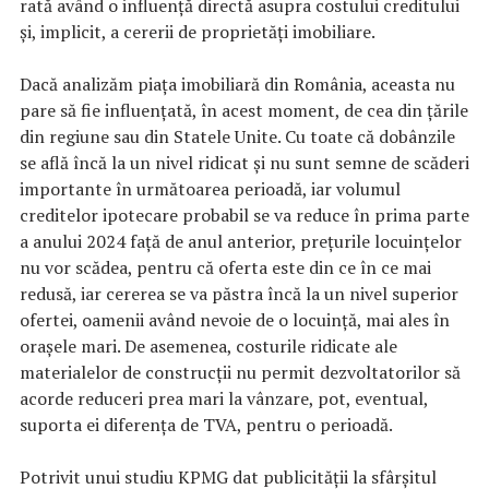
rată având o influență directă asupra costului creditului
și, implicit, a cererii de proprietăți imobiliare.
Dacă analizăm piața imobiliară din România, aceasta nu
pare să fie influențată, în acest moment, de cea din țările
din regiune sau din Statele Unite. Cu toate că dobânzile
se află încă la un nivel ridicat și nu sunt semne de scăderi
importante în următoarea perioadă, iar volumul
creditelor ipotecare probabil se va reduce în prima parte
a anului 2024 față de anul anterior, prețurile locuințelor
nu vor scădea, pentru că oferta este din ce în ce mai
redusă, iar cererea se va păstra încă la un nivel superior
ofertei, oamenii având nevoie de o locuință, mai ales în
orașele mari. De asemenea, costurile ridicate ale
materialelor de construcții nu permit dezvoltatorilor să
acorde reduceri prea mari la vânzare, pot, eventual,
suporta ei diferența de TVA, pentru o perioadă.
Potrivit unui studiu KPMG dat publicității la sfârșitul