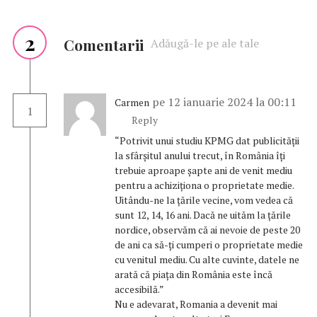
2
Comentarii
Adăugă-le pe ale tale
pe 12 ianuarie 2024 la 00:11
Carmen
1
Reply
“Potrivit unui studiu KPMG dat publicității
la sfârșitul anului trecut, în România îți
trebuie aproape șapte ani de venit mediu
pentru a achiziționa o proprietate medie.
Uitându-ne la țările vecine, vom vedea că
sunt 12, 14, 16 ani. Dacă ne uităm la țările
nordice, observăm că ai nevoie de peste 20
de ani ca să-ți cumperi o proprietate medie
cu venitul mediu. Cu alte cuvinte, datele ne
arată că piața din România este încă
accesibilă.”
Nu e adevarat, Romania a devenit mai