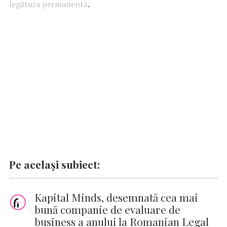
legătura permanentă
o
A
r
.
dI
g
Li
o
p
n
er
n
k
p
k
Pe același subiect:
Kapital Minds, desemnată cea mai
bună companie de evaluare de
business a anului la Romanian Legal