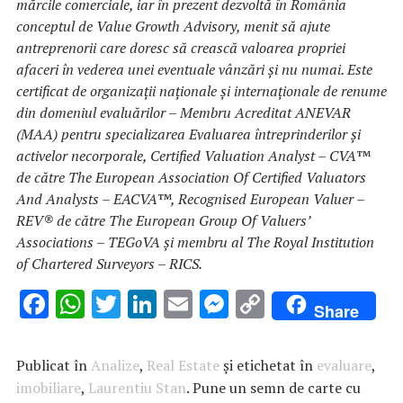
mărcile comerciale, iar în prezent dezvoltă în România
conceptul de Value Growth Advisory, menit să ajute
antreprenorii care doresc să crească valoarea propriei
afaceri în vederea unei eventuale vânzări şi nu numai. Este
certificat de organizaţii naţionale şi internaţionale de renume
din domeniul evaluărilor – Membru Acreditat ANEVAR
(MAA) pentru specializarea Evaluarea întreprinderilor şi
activelor necorporale, Certified Valuation Analyst – CVA™
de către The European Association Of Certified Valuators
And Analysts – EACVA™, Recognised European Valuer –
REV® de către The European Group Of Valuers’
Associations – TEGoVA şi membru al The Royal Institution
of Chartered Surveyors – RICS.
F
W
T
Li
E
M
C
Share
ac
h
w
n
m
es
o
e
at
it
k
ai
se
p
Publicat în
Analize
,
Real Estate
și etichetat în
evaluare
,
b
s
te
e
l
n
y
imobiliare
,
Laurentiu Stan
. Pune un semn de carte cu