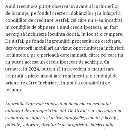
Anul trecut s-a putut observa un avânt al închirierilor
de locuințe, pe fondul creșterii dobânzilor și a înăspririi
condițiilor de creditare. Astfel, cei care nu s-au încadrat
în condițiile de obținere a unui credit ipotecar, au fost
nevoiți să închirieze locuința dorită, în loc să o cumpere.
De altfel, pe fondul îngreunării procesului de creditare,
dezvoltatorii imobiliari au văzut oportunitatea închirierii
locuințelor, pe o perioadă determinată, către cei care nu
au putut accesa un credit ipotecar de achiziție. Ca
urmare, în 2024, putem să întrevedem o maturizare
treptată a pieței imobiliare românești și o tendință de
orientare către închiriere, în pofida cumpărării de
locuințe.
Laurenţiu Stan este cunoscut în domeniu ca evaluator
autorizat de aproape 20 de ani. De 15 ani s-a specializat în
evaluarea de afaceri şi active intangibile, cum ar fi licenţe,
patente, software, drepturile de proprietate intelectuala,