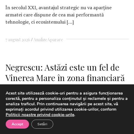
În secolul XXI, avantajul strategic nu va aparține
armatei care dispune de cea mai performantă
tehnologie, ci ecosistemului […]
7 august 2026
Analize
Aparare
Negrescu: Astăzi este un fel de
Vinerea Mare în zona financiară
pentru România
Acest site utilizează cookie-uri pentru a asigura funcționarea
corectă, pentru a personaliza conținutul și reclamele și pentru a
analiza traficul. Prin continuarea navigării pe acest site, vă
exprimați acordul privind utilizarea cookie-urilor, conform
Politicii noastre privind cookie-urile
.
Accept
Setări
O eventuală retrogradare a României de către agenţia de