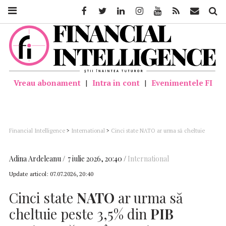
Facebook
Twitter
Linkedin
Instagram
Youtube
Feed
Mail
Căutar
Vreau abonament
|
Intra in cont
|
Evenimentele FI
Financial Intelligence
>
International
>
Cinci state NATO ar urma să cheltuie
peste 3,5% din PIB pentru apărare în acest an (raport)
Adina Ardeleanu
7 iulie 2026, 20:40
International
Update articol:
07.07.2026, 20:40
Cinci state
NATO
ar urma să
cheltuie peste 3,5% din
PIB