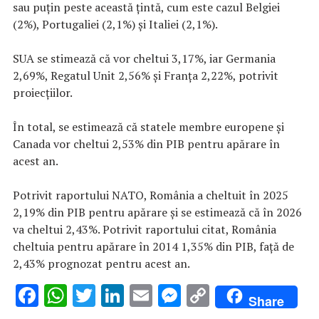
sau puţin peste această ţintă, cum este cazul Belgiei
(2%), Portugaliei (2,1%) şi Italiei (2,1%).
SUA se stimează că vor cheltui 3,17%, iar Germania
2,69%, Regatul Unit 2,56% şi Franţa 2,22%, potrivit
proiecţiilor.
În total, se estimează că statele membre europene şi
Canada vor cheltui 2,53% din PIB pentru apărare în
acest an.
Potrivit raportului NATO, România a cheltuit în 2025
2,19% din PIB pentru apărare şi se estimează că în 2026
va cheltui 2,43%. Potrivit raportului citat, România
cheltuia pentru apărare în 2014 1,35% din PIB, faţă de
2,43% prognozat pentru acest an.
F
W
T
Li
E
M
C
Share
ac
h
w
n
m
es
o