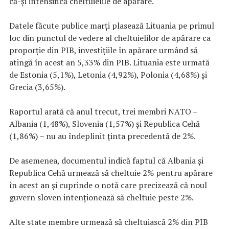
că-şi intensifică cheltuielile de apărare.
Datele făcute publice marţi plasează Lituania pe primul
loc din punctul de vedere al cheltuielilor de apărare ca
proporţie din PIB, investiţiile în apărare urmând să
atingă în acest an 5,33% din PIB. Lituania este urmată
de Estonia (5,1%), Letonia (4,92%), Polonia (4,68%) şi
Grecia (3,65%).
Raportul arată că anul trecut, trei membri NATO –
Albania (1,48%), Slovenia (1,57%) şi Republica Cehă
(1,86%) – nu au îndeplinit ţinta precedentă de 2%.
De asemenea, documentul indică faptul că Albania şi
Republica Cehă urmează să cheltuie 2% pentru apărare
în acest an şi cuprinde o notă care precizează că noul
guvern sloven intenţionează să cheltuie peste 2%.
Alte state membre urmează să cheltuiască 2% din PIB