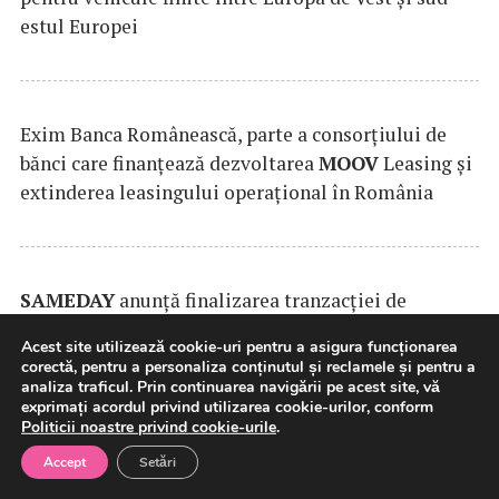
estul Europei
Exim Banca Românească, parte a consorțiului de
bănci care finanțează dezvoltarea
MOOV
Leasing și
extinderea leasingului operațional în România
SAMEDAY
anunță finalizarea tranzacției de
achiziție a Cargus
Acest site utilizează cookie-uri pentru a asigura funcționarea
corectă, pentru a personaliza conținutul și reclamele și pentru a
analiza traficul. Prin continuarea navigării pe acest site, vă
exprimați acordul privind utilizarea cookie-urilor, conform
Politicii noastre privind cookie-urile
.
Testele asupra aplicaţiei e-Terra, în infrastructura
Accept
Setări
din Cloudul Guvernamental, au parcurs o nouă
rundă de evaluare
(Guvern)