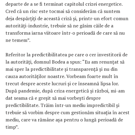
departe de a se fi terminat capitolul crizei energetice.
Cred că un risc este tocmai să considerăm că suntem
deja despărțiți de această criză și, printr-un efort comun
autorități-industrie, trebuie să ne găsim căile de a
transforma iarna viitoare într-o perioadă de care să nu
ne temem”.
Referitor la predictibilitatea pe care o cer investitorii de
la autorităţi, domnul Bodea a spus: “Eu am renunțat să
mai sper la predictibilitate și transparență și nu din
cauza autorităților noastre. Vorbeam foarte mult în
trecut despre aceste lucruri şi ce înseamnă lipsa lor.
După pandemie, după criza energetică și război, mi-am
dat seama că e greșit să mai vorbești despre
predictibilitate. Trăim într-un mediu impredictibil și
trebuie să vorbim despre cum gestionăm situația în acest
mediu, care va rămâne aşa pentru o lungă perioadă de
timp”.