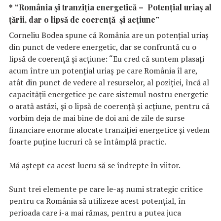
* “România şi tranziţia energetică – Potenţial uriaş al
ţării, dar o lipsă de coerenţă şi acţiune”
Corneliu Bodea spune că România are un potenţial uriaş
din punct de vedere energetic, dar se confruntă cu o
lipsă de coerenţă şi acţiune: “Eu cred că suntem plasați
acum între un potențial uriaș pe care România îl are,
atât din punct de vedere al resurselor, al poziției, încă al
capacității energetice pe care sistemul nostru energetic
o arată astăzi, și o lipsă de coerență și acțiune, pentru că
vorbim deja de mai bine de doi ani de zile de surse
financiare enorme alocate tranziției energetice și vedem
foarte puține lucruri că se întâmplă practic.
Mă aștept ca acest lucru să se îndrepte în viitor.
Sunt trei elemente pe care le-aș numi strategic critice
pentru ca România să utilizeze acest potențial, în
perioada care i-a mai rămas, pentru a putea juca