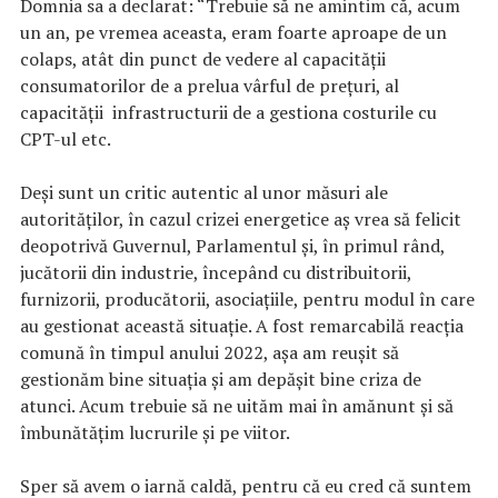
Domnia sa a declarat: “Trebuie să ne amintim că, acum
un an, pe vremea aceasta, eram foarte aproape de un
colaps, atât din punct de vedere al capacității
consumatorilor de a prelua vârful de prețuri, al
capacităţii infrastructurii de a gestiona costurile cu
CPT-ul etc.
Deşi sunt un critic autentic al unor măsuri ale
autorităţilor, în cazul crizei energetice aş vrea să felicit
deopotrivă Guvernul, Parlamentul și, în primul rând,
jucătorii din industrie, începând cu distribuitorii,
furnizorii, producătorii, asociaţiile, pentru modul în care
au gestionat această situație. A fost remarcabilă reacția
comună în timpul anului 2022, aşa am reuşit să
gestionăm bine situaţia şi am depășit bine criza de
atunci. Acum trebuie să ne uităm mai în amănunt și să
îmbunătățim lucrurile și pe viitor.
Sper să avem o iarnă caldă, pentru că eu cred că suntem