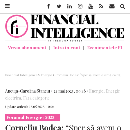
Facebook
Twitter
Linkedin
Instagram
Youtube
Feed
Mail
Căutar
Vreau abonament
|
Intra in cont
|
Evenimentele FI
Financial Intelligence
>
Energie
>
Corneliu Bodea: “Sper să avem o iarnă caldă,
pentru că suntem departe de a se fi terminat capitolul crizei energetice” – video
Ancuţa-Carolina Stanciu
24 mai 2023, 09:48
Energie
,
Energie
electrica
,
Fără categorie
Update articol:
25.05.2023, 10:04
Forumul Energiei 2023
Corneliu Bodea:
“Sper să avem o