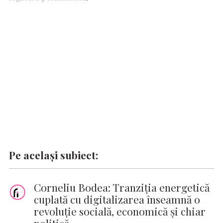
o
p
n
er
n
k
p
k
Pe același subiect:
Corneliu Bodea: Tranziția energetică
cuplată cu digitalizarea înseamnă o
revoluție socială, economică și chiar
politică