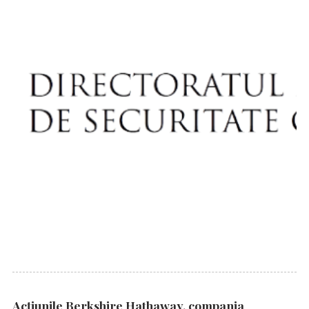
Acțiunile Berkshire Hathaway, compania