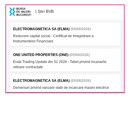
| Știri BVB
ELECTROMAGNETICA SA (ELMA)
(05/08/2026)
Reducere capital social - Certificat de Inregistrare a
Instrumentelor Financiare
ONE UNITED PROPERTIES (ONE)
(05/08/2026)
Erata Trading Update din S1 2026 - Tabel privind incasarile
viitoare contractate
ELECTROMAGNETICA SA (ELMA)
(05/08/2026)
Demersuri privind vanzare statii de incarcare masini electrice
FONDUL DESCHIS DE INVESTITII BT INDEX ROMANIA ETF
BET TR (BTBETRETF)
(05/08/2026)
Notificare cu privire la numarul si tipul investitorilor
FONDUL DESCHIS DE INVESTITII ETF ENERGIE PATRIA-