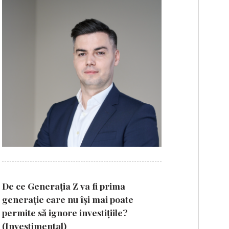
De ce Generația Z va fi prima
generație care nu își mai poate
permite să ignore investițiile?
(Investimental)