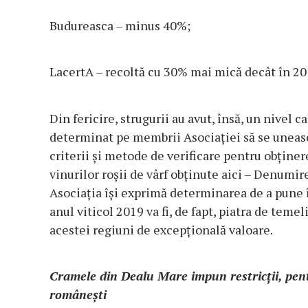
Budureasca
– minus 40%;
LacertA –
recoltă cu 30% mai mică decât în 20
Din fericire, strugurii au avut, însă, un
nivel ca
determinat pe membrii Asociației să se uneasc
criterii și metode de verificare pentru obținere
vinurilor roșii de vârf obținute aici – Denumi
Asociația își exprimă determinarea de a pune î
anul viticol 2019 va fi, de fapt, piatra de teme
acestei regiuni de excepțională valoare.
Cramele din Dealu Mare impun restricții, pent
româneș
ti