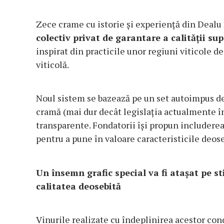
Zece crame cu istorie și experiență din Dealu 
colectiv privat
de garantare a calit
ății su
inspirat din practicile unor regiuni viticole de
viticolă.
Noul sistem se bazează pe un set autoimpus de c
cramă (mai dur decât legislația actualmente î
transparente. Fondatorii își propun includerea a
pentru a pune în valoare caracteristicile deose
Un
însemn grafic special va fi atașat pe 
calitatea deosebită
Vinurile realizate cu îndeplinirea acestor cond