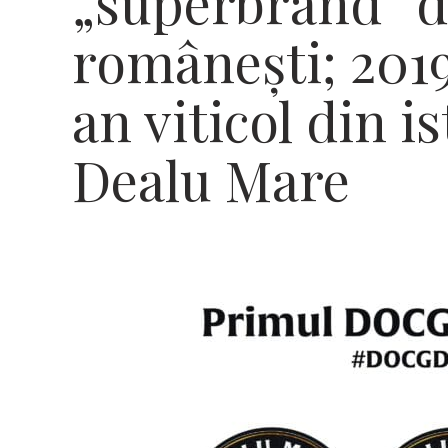
„superbrand” d
românești; 2019 
an viticol din i
Dealu Mare