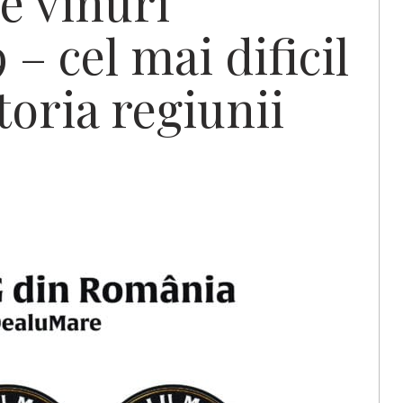
e vinuri
– cel mai dificil
storia regiunii