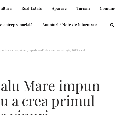
cultura
Real Estate
Aparare
Turism
Comunic
e antreprenorială
Anunturi / Note de informare
+
 pentru a crea primul „superbrand” de vinuri românești; 2019 – cel
ealu Mare impun
ru a crea primul