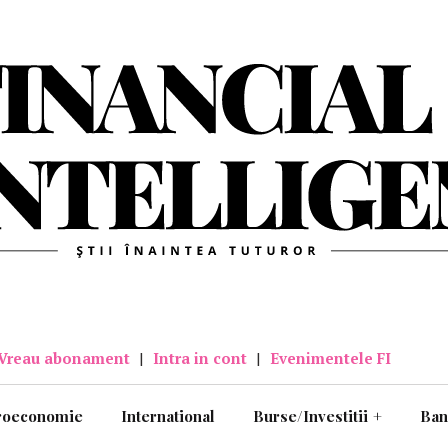
Vreau abonament
|
Intra in cont
|
Evenimentele FI
roeconomie
International
Burse/Investitii
+
Ban