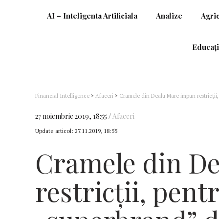
AI – Inteligenta Artificiala
Analize
Agri
Educați
Financial Intelligence
>
Afaceri
>
Cramele din Dealu Mare impun restricții,
mai dificil an viticol din istoria regiunii Dealu Mare
27 noiembrie 2019, 18:55
Afaceri
Update articol:
27.11.2019, 18:55
Cramele din D
restricții, pent