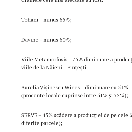
Tohani
– minus 65%;
Davino
– minus 60%;
Viile Metamorfosis
– 75% diminuare a producție
viile de la Năieni – Fințești
Aurelia Vișinescu Wines
– diminuare cu 51% – 
(procente locale cuprinse între 51% și 72%);
SERVE
– 45% scădere a producției de pe cele 6
diferite parcele);