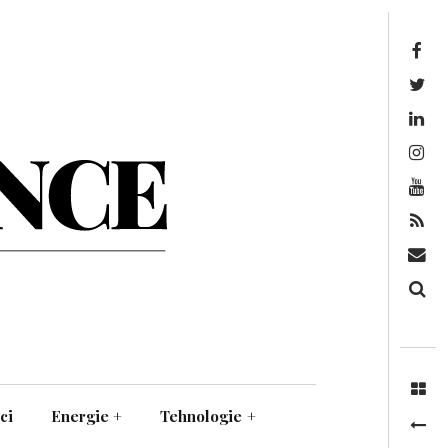
Facebook
Twitter
Linkedin
Instagram
Youtube
Feed
Mail
Căutare
ci
Energie
+
Tehnologie
+