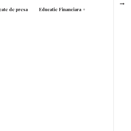
ate de presa
Educatie Financiara
+