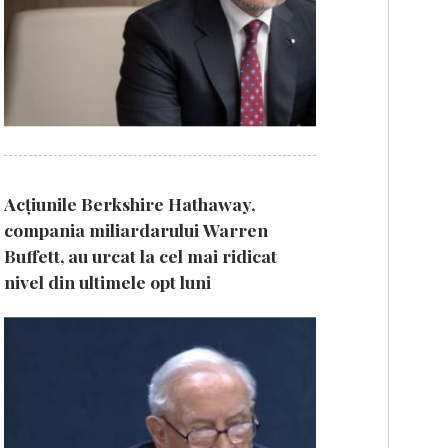
Acțiunile Berkshire Hathaway,
compania miliardarului Warren
Buffett, au urcat la cel mai ridicat
nivel din ultimele opt luni