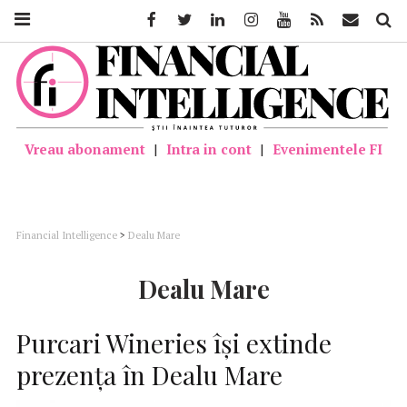
Facebook
Twitter
Linkedin
Instagram
Youtube
Feed
Mail
Căutar
Vreau abonament
|
Intra in cont
|
Evenimentele FI
Financial Intelligence
>
Dealu Mare
Dealu Mare
Purcari Wineries își extinde
prezența în Dealu Mare