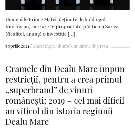
Domeniile Prince Matei, deținute de holdingul
Vintruvian, care are în proprietate și Viticola Sarica
Niculițel, anunță o investiție […]
5 aprilie 2021
Afaceri
Agricultură
Comunicate de presa
Cramele din Dealu Mare impun
restricții, pentru a crea primul
„superbrand” de vinuri
românești; 2019 – cel mai dificil
an viticol din istoria regiunii
Dealu Mare