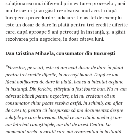
soluționarea unui diferend prin evitarea proceselor, mai
multe cazuri și-au găsit rezolvarea anul acesta după
începerea procedurilor judiciare. Un astfel de exemplu
este un dosar de dare în plată pentru trei credite diferite
care, după aproape 5 ani petrecuți în instanță, și-a găsit
rezolvarea prin negociere, în doar câteva luni.
Dan Cristina Mihaela, consumator din București
“
Povestea, pe scurt, este că am avut dosar de dare în plată
pentru trei credite diferite, la aceeași bancă. După ce am
făcut notificarea de dare în plată, banca a intentat acțiune
în instanță. Din fericire, sfârșitul a fost foarte bun. Nu m-am
adresat băncii pentru negociere, nici nu credeam că un
consumator chiar poate rezolva astfel. În schimb, am aflat
de CSALB, pentru că începusem să mă documentez despre
soluțiile pe care le aveam. După ce am citit în media și mi-
am întrebat cunoștințele, am dat de acest Centru. La
momentul acela, avocații care mă reprezentau în instanță