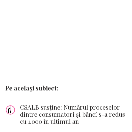
o
p
n
er
n
k
p
k
Pe același subiect:
CSALB susține: Numărul proceselor
dintre consumatori și bănci s-a redus
cu 1.000 în ultimul an