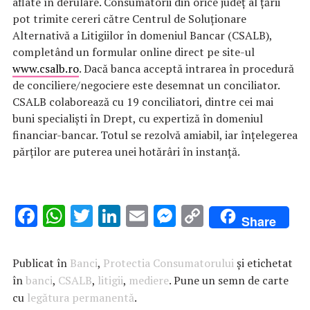
aflate în derulare. Consumatorii din orice județ al țării
pot trimite cereri către Centrul de Soluționare
Alternativă a Litigiilor în domeniul Bancar (CSALB),
completând un formular online direct pe site-ul
www.csalb.ro
. Dacă banca acceptă intrarea în procedură
de conciliere/negociere este desemnat un conciliator.
CSALB colaborează cu 19 conciliatori, dintre cei mai
buni specialiști în Drept, cu expertiză în domeniul
financiar-bancar. Totul se rezolvă amiabil, iar înțelegerea
părților are puterea unei hotărâri în instanță.
F
W
T
Li
E
M
C
Share
ac
h
w
n
m
es
o
e
at
it
k
ai
se
p
Publicat în
Banci
,
Protectia Consumatorului
și etichetat
b
s
te
e
l
n
y
în
banci
,
CSALB
,
litigii
,
mediere
. Pune un semn de carte
cu
legătura permanentă
o
A
r
dI
.
g
Li