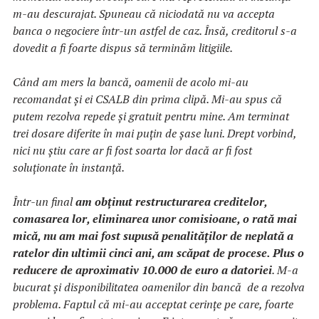
m-au descurajat. Spuneau că niciodată nu va accepta
banca o negociere într-un astfel de caz. Însă, creditorul s-a
dovedit a fi foarte dispus să terminăm litigiile.
Când am mers la bancă, oamenii de acolo mi-au
recomandat și ei CSALB din prima clipă. Mi-au spus că
putem rezolva repede și gratuit pentru mine. Am terminat
trei dosare diferite în mai puțin de șase luni. Drept vorbind,
nici nu știu care ar fi fost soarta lor dacă ar fi fost
soluționate în instanță.
Într-un final
am obținut restructurarea creditelor,
comasarea lor, eliminarea unor comisioane, o rată mai
mică, nu am mai fost supusă penalităților de neplată a
ratelor din ultimii cinci ani, am scăpat de procese. Plus o
reducere de aproximativ 10.000 de euro a datoriei
. M-a
bucurat și disponibilitatea oamenilor din bancă de a rezolva
problema. Faptul că mi-au acceptat cerințe pe care, foarte