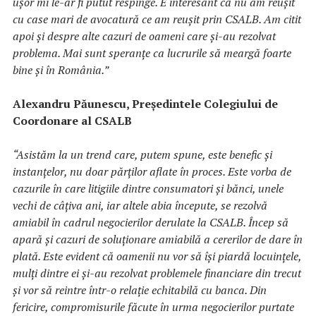
ușor mi le-ar fi putut respinge. E interesant că nu am reușit
cu case mari de avocatură ce am reușit prin CSALB. Am citit
apoi și despre alte cazuri de oameni care și-au rezolvat
problema. Mai sunt speranțe ca lucrurile să meargă foarte
bine și în România.”
Alexandru
Păunescu, Președintele Colegiului de
Coordonare al CSALB
“
Asistăm la un trend care, putem spune, este benefic și
instanțelor, nu doar părților aflate în proces. Este vorba de
cazurile în care litigiile dintre consumatori și bănci, unele
vechi de câțiva ani, iar altele abia începute, se rezolvă
amiabil în cadrul negocierilor derulate la CSALB. Încep să
apară și cazuri de soluționare amiabilă a cererilor de dare în
plată. Este evident că oamenii nu vor să își piardă locuințele,
mulți dintre ei și-au rezolvat problemele financiare din trecut
și vor să reintre într-o relație echitabilă cu banca. Din
fericire, compromisurile făcute în urma negocierilor purtate