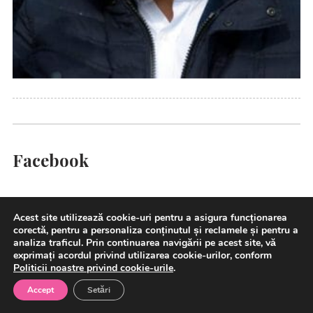
Facebook
Acest site utilizează cookie-uri pentru a asigura funcționarea
corectă, pentru a personaliza conținutul și reclamele și pentru a
analiza traficul. Prin continuarea navigării pe acest site, vă
exprimați acordul privind utilizarea cookie-urilor, conform
Comunicate de presa
Politicii noastre privind cookie-urile
.
Accept
Setări
ING
Bank România lansează SAFEbutton, funcţie