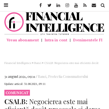
Facebook
Twitter
Linkedin
Instagram
Youtube
Feed
Mail
Căutar
Vreau abonament
|
Intra in cont
|
Evenimentele FI
Financial Intelligence
>
Banci
>
CSALB: Negocierea este mai eficientă decât
procesele și darea în plată
31 august 2021, 09:11
Banci
,
Protectia Consumatorului
Update articol:
31.08.2021, 09:11
COMUNICAT
CSALB:
Negocierea este mai