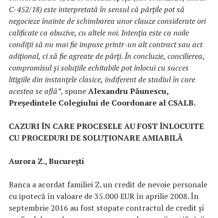
C-452/18) este interpretată în sensul că părțile pot să
negocieze înainte de schimbarea unor clauze considerate ori
calificate ca abuzive, cu altele noi. Intenția este ca noile
condiții să nu mai fie impuse printr-un alt contract sau act
adițional, ci să fie agreate de părți. În concluzie, concilierea,
compromisul și soluțiile echitabile pot înlocui cu succes
litigiile din instanțele clasice, indiferent de stadiul în care
acestea se află”
, spune
Alexandru Păunescu,
Președintele Colegiului de Coordonare al CSALB.
CAZURI ÎN CARE PROCESELE AU FOST ÎNLOCUITE
CU PROCEDURI DE SOLUȚIONARE AMIABILĂ
Aurora Z., București
Banca a acordat familiei Z. un credit de nevoie personale
cu ipotecă în valoare de 35.000 EUR în aprilie 2008. În
septembrie 2016 au fost stopate contractul de credit și