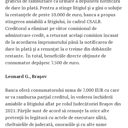
graficul de rambursare ca urmare a depunerii notificării
de dare în plată. Pentru a stinge litigiul și a găsi o soluție
la restanțele de peste 10.000 de euro, banca a propus
stingerea amiabilă a litigiului, în cadrul CSALB.
Creditorul a eliminat pe viitor comisionul de
adminstrare credit, a returnat același comision încasat
de la acordarea împrumutului până la notificarea de
dare în plată și a renunțat la o treime din dobânzile
restante. În total, beneficiile directe obținute de
consumator depășesc 7.500 de euro.
Leonard G., Brașov
Banca oferă consumatorului suma de 7.000 EUR cu care
se va rambursa parțial creditul, în vederea închiderii
amiabile a litigiului aflat pe rolul Judecătoriei Brașov din
2021. Părțile sunt de acord să renunțe la orice alte
pretenții în legătură cu actele de executare silită,
cheltuielile de judecată, onorariile și cu alte sume