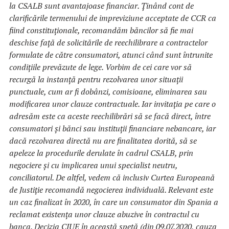
la CSALB sunt avantajoase financiar. Ținând cont de
clarificările termenului de impreviziune acceptate de CCR ca
fiind constituționale, recomandăm băncilor să fie mai
deschise față de solicitările de reechilibrare a contractelor
formulate de către consumatori, atunci când sunt întrunite
condițiile prevăzute de lege. Vorbim de cei care vor să
recurgă la instanță pentru rezolvarea unor situații
punctuale, cum ar fi dobânzi, comisioane, eliminarea sau
modificarea unor clauze contractuale. Iar invitația pe care o
adresăm este ca aceste reechilibrări să se facă direct, între
consumatori și bănci sau instituții financiare nebancare, iar
dacă rezolvarea directă nu are finalitatea dorită, să se
apeleze la procedurile derulate în cadrul CSALB, prin
negociere și cu implicarea unui specialist neutru,
conciliatorul. De altfel, vedem că inclusiv Curtea Europeană
de Justiție recomandă negocierea individuală. Relevant este
un caz finalizat în 2020, în care un consumator din Spania a
reclamat existența unor clauze abuzive în contractul cu
banca. Decizia CJUE în această speță (din 09.07.2020, cauza