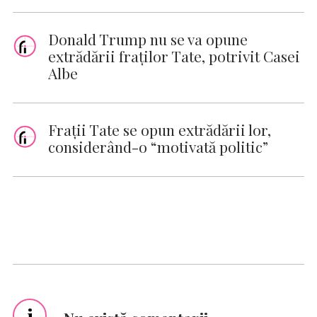
Donald Trump nu se va opune
extrădării fraţilor Tate, potrivit Casei
Albe
Fraţii Tate se opun extrădării lor,
considerând-o “motivată politic”
i