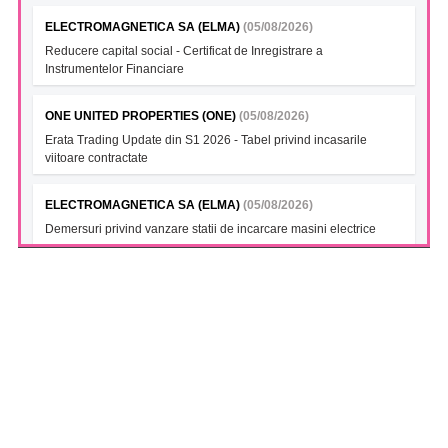
ELECTROMAGNETICA SA (ELMA)
(05/08/2026)
Reducere capital social - Certificat de Inregistrare a
Instrumentelor Financiare
ONE UNITED PROPERTIES (ONE)
(05/08/2026)
Erata Trading Update din S1 2026 - Tabel privind incasarile
viitoare contractate
ELECTROMAGNETICA SA (ELMA)
(05/08/2026)
Demersuri privind vanzare statii de incarcare masini electrice
FONDUL DESCHIS DE INVESTITII BT INDEX ROMANIA ETF
BET TR (BTBETRETF)
(05/08/2026)
Notificare cu privire la numarul si tipul investitorilor
FONDUL DESCHIS DE INVESTITII ETF ENERGIE PATRIA-
TRADEVILLE (PTENGETF)
(05/08/2026)
Notificare cu privire la numarul si tipul investitorilor