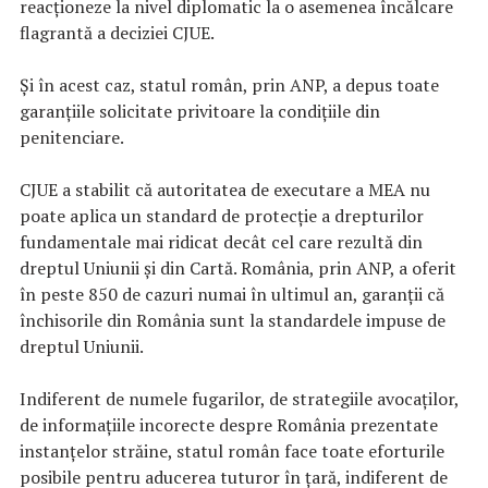
reacționeze la nivel diplomatic la o asemenea încălcare
flagrantă a deciziei CJUE.
Și în acest caz, statul român, prin ANP, a depus toate
garanțiile solicitate privitoare la condițiile din
penitenciare.
CJUE a stabilit că autoritatea de executare a MEA nu
poate aplica un standard de protecție a drepturilor
fundamentale mai ridicat decât cel care rezultă din
dreptul Uniunii și din Cartă. România, prin ANP, a oferit
în peste 850 de cazuri numai în ultimul an, garanții că
închisorile din România sunt la standardele impuse de
dreptul Uniunii.
Indiferent de numele fugarilor, de strategiile avocaților,
de informațiile incorecte despre România prezentate
instanțelor străine, statul român face toate eforturile
posibile pentru aducerea tuturor în țară, indiferent de