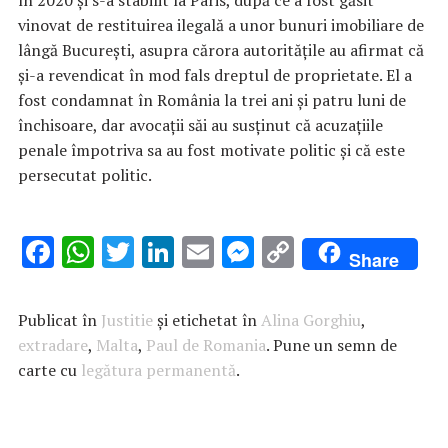
în 2020 şi s-a stabilit la Paris, după ce a fost găsit
vinovat de restituirea ilegală a unor bunuri imobiliare de
lângă Bucureşti, asupra cărora autorităţile au afirmat că
şi-a revendicat în mod fals dreptul de proprietate. El a
fost condamnat în România la trei ani şi patru luni de
închisoare, dar avocaţii săi au susţinut că acuzaţiile
penale împotriva sa au fost motivate politic şi că este
persecutat politic.
F
W
T
Li
E
M
C
Share
ac
h
w
n
m
es
o
e
at
it
k
ai
se
p
Publicat în
Justitie
și etichetat în
Alina Gorghiu
,
b
s
te
e
l
n
y
extradare
,
Malta
,
Paul de Romania
. Pune un semn de
carte cu
o
legătura permanentă
A
r
dI
.
g
Li
o
p
n
er
n
k
p
k