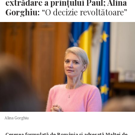
extrădare a prinţului Paul; Alina
Gorghiu:
“O decizie revoltătoare”
Alina Gorghiu
Cererea formulată de România şi adresată Maltei de