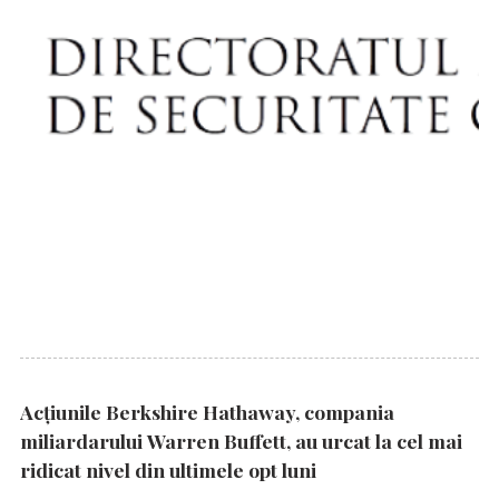
Acțiunile Berkshire Hathaway, compania
miliardarului Warren Buffett, au urcat la cel mai
ridicat nivel din ultimele opt luni