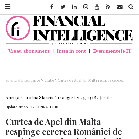
Facebook
Twitter
Linkedin
Instagram
Youtube
Feed
Mail
Căutar
Vreau abonament
|
Intra in cont
|
Evenimentele FI
Financial Intelligence
>
Justitie
>
Curtea de Apel din Malta respinge cererea
României de extrădare a prinţului Paul; Alina Gorghiu: “O decizie revoltătoare”
Ancuţa-Carolina Stanciu
12 august 2024, 13:18
Justitie
Update articol:
12.08.2024, 13:18
Curtea de Apel din Malta
respinge cererea României de