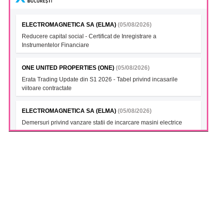
ELECTROMAGNETICA SA (ELMA)
(05/08/2026)
Reducere capital social - Certificat de Inregistrare a
Instrumentelor Financiare
ONE UNITED PROPERTIES (ONE)
(05/08/2026)
Erata Trading Update din S1 2026 - Tabel privind incasarile
viitoare contractate
ELECTROMAGNETICA SA (ELMA)
(05/08/2026)
Demersuri privind vanzare statii de incarcare masini electrice
FONDUL DESCHIS DE INVESTITII BT INDEX ROMANIA ETF
BET TR (BTBETRETF)
(05/08/2026)
Notificare cu privire la numarul si tipul investitorilor
FONDUL DESCHIS DE INVESTITII ETF ENERGIE PATRIA-
TRADEVILLE (PTENGETF)
(05/08/2026)
Notificare cu privire la numarul si tipul investitorilor