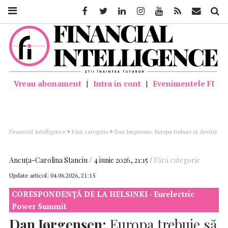
Facebook
Twitter
Linkedin
Instagram
Youtube
Feed
Mail
Căutar
Vreau abonament
|
Intra in cont
|
Evenimentele FI
Financial Intelligence
>
Fără categorie
>
Dan Jørgensen: Europa trebuie să devină
primul „electro-continent” al lumii
Ancuţa-Carolina Stanciu
4 iunie 2026, 21:15
Fără categorie
Update articol:
04.06.2026, 21:15
CORESPONDENȚĂ DE LA HELSINKI - Eurelectric
Power Summit
Dan Jørgensen:
Europa trebuie să