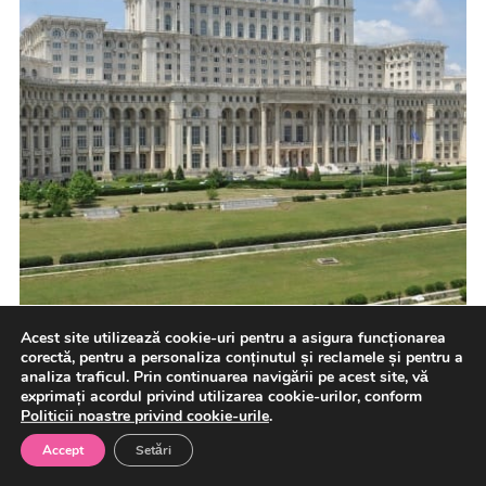
Acest site utilizează cookie-uri pentru a asigura funcționarea
corectă, pentru a personaliza conținutul și reclamele și pentru a
analiza traficul. Prin continuarea navigării pe acest site, vă
exprimați acordul privind utilizarea cookie-urilor, conform
Politicii noastre privind cookie-urile
.
Plenul Camerei Deputaţilor a adoptat, miercuri,
proiectul de lege privind aprobarea Strategiei naţionale
Accept
Setări
şi a Planului de acţiune […]