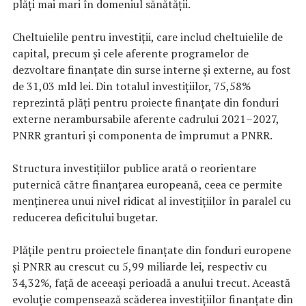
plăți mai mari în domeniul sănătății.
Cheltuielile pentru investiții, care includ cheltuielile de
capital, precum și cele aferente programelor de
dezvoltare finanțate din surse interne și externe, au fost
de 31,03 mld lei. Din totalul investițiilor, 75,58%
reprezintă plăți pentru proiecte finanțate din fonduri
externe nerambursabile aferente cadrului 2021–2027,
PNRR granturi și componenta de împrumut a PNRR.
Structura investițiilor publice arată o reorientare
puternică către finanțarea europeană, ceea ce permite
menținerea unui nivel ridicat al investițiilor în paralel cu
reducerea deficitului bugetar.
Plățile pentru proiectele finanțate din fonduri europene
și PNRR au crescut cu 5,99 miliarde lei, respectiv cu
34,32%, față de aceeași perioadă a anului trecut. Această
evoluție compensează scăderea investițiilor finanțate din