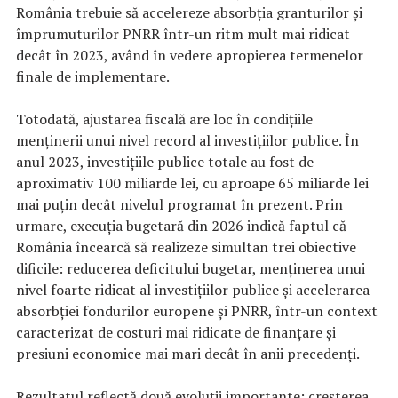
România trebuie să accelereze absorbția granturilor și
împrumuturilor PNRR într-un ritm mult mai ridicat
decât în 2023, având în vedere apropierea termenelor
finale de implementare.
Totodată, ajustarea fiscală are loc în condițiile
menținerii unui nivel record al investițiilor publice. În
anul 2023, investițiile publice totale au fost de
aproximativ 100 miliarde lei, cu aproape 65 miliarde lei
mai puțin decât nivelul programat în prezent. Prin
urmare, execuția bugetară din 2026 indică faptul că
România încearcă să realizeze simultan trei obiective
dificile: reducerea deficitului bugetar, menținerea unui
nivel foarte ridicat al investițiilor publice și accelerarea
absorbției fondurilor europene și PNRR, într-un context
caracterizat de costuri mai ridicate de finanțare și
presiuni economice mai mari decât în anii precedenți.
Rezultatul reflectă două evoluții importante: creșterea