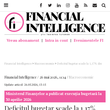
Facebook
Twitter
Linkedin
Instagram
Youtube
Feed
Mail
Căutar
Vreau abonament
|
Intra in cont
|
Evenimentele FI
Financial Intelligence
>
Macroeconomie
>
Deficitul bugetar scade la 1,17% din
PIB, după primele patru luni
Financial Intelligence
26 mai 2026, 11:14
Macroeconomie
Update articol:
26.05.2026, 13:15
Ministerul Finanțelor a publicat execuția bugetară la
30 aprilie 2026
Deficitul bugetar scade la 1,17%