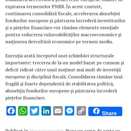
expirarea termenelor PNRR. În acest context,
continuarea consolidării fiscale, accelerarea absorbției
fondurilor europene și păstrarea încrederii investitorilor
și a piețelor financiare vor rămâne elemente esențiale
pentru reducerea vulnerabilităților macroeconomice și
susținerea dezvoltării economice pe termen mediu.
Execuția arată începutul unei schimbări structurale
importante: trecerea de la un model bazat pe consum și
deficit ridicat către unul susținut mai mult de investiții
europene și disciplină fiscală. Consolidarea rămâne însă
fragilă și foarte dependentă de stabilitatea politică,
absorbția fondurilor europene și păstrarea încrederii
piețelor financiare.
F
W
T
Li
E
M
C
Share
ac
h
w
n
m
es
o
e
at
it
k
ai
se
p
Publicat în
Macroeconomie
. Pune un semn de carte cu