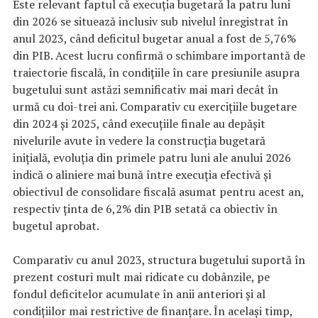
Este relevant faptul că execuția bugetară la patru luni
din 2026 se situează inclusiv sub nivelul înregistrat în
anul 2023, când deficitul bugetar anual a fost de 5,76%
din PIB. Acest lucru confirmă o schimbare importantă de
traiectorie fiscală, în condițiile în care presiunile asupra
bugetului sunt astăzi semnificativ mai mari decât în
urmă cu doi-trei ani. Comparativ cu exercițiile bugetare
din 2024 și 2025, când execuțiile finale au depășit
nivelurile avute în vedere la construcția bugetară
inițială, evoluția din primele patru luni ale anului 2026
indică o aliniere mai bună între execuția efectivă și
obiectivul de consolidare fiscală asumat pentru acest an,
respectiv ținta de 6,2% din PIB setată ca obiectiv în
bugetul aprobat.
Comparativ cu anul 2023, structura bugetului suportă în
prezent costuri mult mai ridicate cu dobânzile, pe
fondul deficitelor acumulate în anii anteriori și al
condițiilor mai restrictive de finanțare. În același timp,