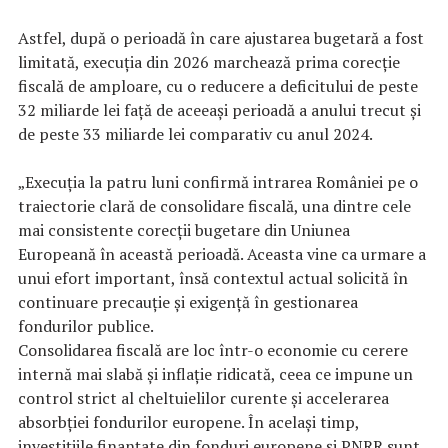
Astfel, după o perioadă în care ajustarea bugetară a fost
limitată, execuția din 2026 marchează prima corecție
fiscală de amploare, cu o reducere a deficitului de peste
32 miliarde lei față de aceeași perioadă a anului trecut și
de peste 33 miliarde lei comparativ cu anul 2024.
„Execuția la patru luni confirmă intrarea României pe o
traiectorie clară de consolidare fiscală, una dintre cele
mai consistente corecții bugetare din Uniunea
Europeană în această perioadă. Aceasta vine ca urmare a
unui efort important, însă contextul actual solicită în
continuare precauție şi exigență în gestionarea
fondurilor publice.
Consolidarea fiscală are loc într-o economie cu cerere
internă mai slabă și inflație ridicată, ceea ce impune un
control strict al cheltuielilor curente și accelerarea
absorbției fondurilor europene. În același timp,
investițiile finanțate din fonduri europene și PNRR sunt