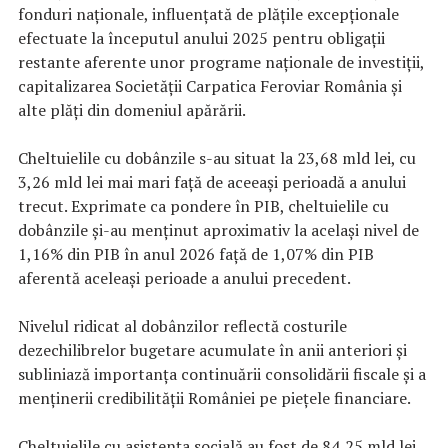
fonduri naționale, influențată de plățile excepționale
efectuate la începutul anului 2025 pentru obligații
restante aferente unor programe naționale de investiții,
capitalizarea Societății Carpatica Feroviar România și
alte plăți din domeniul apărării.
Cheltuielile cu dobânzile s-au situat la 23,68 mld lei, cu
3,26 mld lei mai mari față de aceeași perioadă a anului
trecut. Exprimate ca pondere în PIB, cheltuielile cu
dobânzile și-au menținut aproximativ la același nivel de
1,16% din PIB în anul 2026 față de 1,07% din PIB
aferentă aceleași perioade a anului precedent.
Nivelul ridicat al dobânzilor reflectă costurile
dezechilibrelor bugetare acumulate în anii anteriori și
subliniază importanța continuării consolidării fiscale și a
menținerii credibilității României pe piețele financiare.
Cheltuielile cu asistența socială au fost de 84,25 mld lei