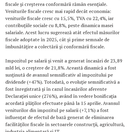
fiscale și creșterea conformării rămân esențiale.
Veniturile fiscale cresc mai rapid decât economia:
veniturile fiscale cresc cu 15,5%, TVA cu 22,4%, iar
contribuțiile sociale cu 8,8%, peste dinamica masei
salariale. Acest lucru sugerează atât efectul măsurilor
fiscale adoptate în 2025, cât și prime semnale de
îmbunătățire a colectării și conformării fiscale.
Impozitul pe salarii și venit a generat încasări de 23,89
mld lei, o creștere de 21,8%. Această dinamică a fost
susținută de avansul semnificativ al impozitului pe
dividende (+47%). Totodată, o evoluție semnificativă a
fost înregistrată și în cazul încasărilor aferente
Declarației unice (276%), având în vedere bonificația
acordată plăților efectuate până la 15 aprilie. Avansul
veniturilor din impozitul pe salarii (+7,1%) a fost
influențat de efectul de bază generat de eliminarea
facilităților fiscale în sectoarele construcții, agricultură,
industria alimentară și IT.