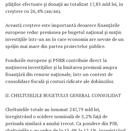
plăților efectuate și donații au totalizat 17,83 mld lei, în
creștere cu 26,4% (an/an).
Această creștere este importantă deoarece finanțările
europene reduc presiunea pe bugetul național și susțin
investițiile într-un an în care economia are nevoie de un
sprijin mai mare din partea proiectelor publice.
Fondurile europene și PNRR contribuie direct la
susținerea investițiilor și la limitarea presiunii asupra
finanțării din resurse naționale, într-un context de
consolidare fiscală și costuri ridicate ale dobânzilor.
II. CHELTUIELILE BUGETULUI GENERAL CONSOLIDAT
Cheltuielile totale au însumat 247,79 mld lei,
înregistrând o scădere nominală de 3,2% față de
perioada similară a anului trecut. Ca pondere din PIB,
cheltuielile s-au redus de la 13,4% la 12,1%, înregistrând