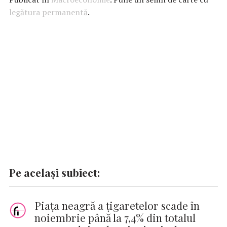
b
s
te
e
l
n
y
legătura permanentă
.
o
A
r
dI
g
Li
o
p
n
er
n
k
p
k
Pe același subiect:
Piața neagră a țigaretelor scade în
noiembrie până la 7,4% din totalul