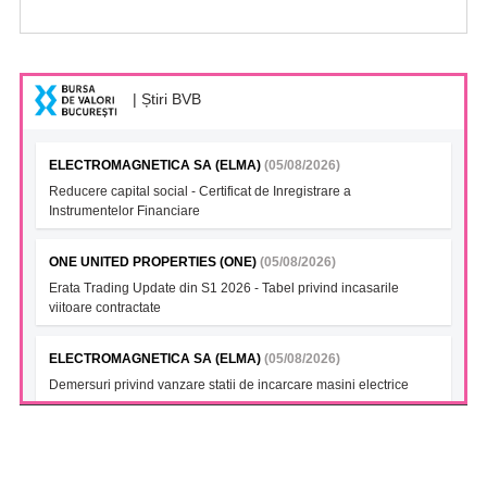
| Știri BVB
ELECTROMAGNETICA SA (ELMA)
(05/08/2026)
Reducere capital social - Certificat de Inregistrare a
Instrumentelor Financiare
ONE UNITED PROPERTIES (ONE)
(05/08/2026)
Erata Trading Update din S1 2026 - Tabel privind incasarile
viitoare contractate
ELECTROMAGNETICA SA (ELMA)
(05/08/2026)
Demersuri privind vanzare statii de incarcare masini electrice
FONDUL DESCHIS DE INVESTITII BT INDEX ROMANIA ETF
BET TR (BTBETRETF)
(05/08/2026)
Notificare cu privire la numarul si tipul investitorilor