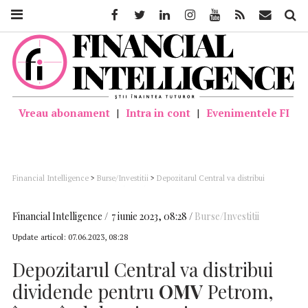
Facebook
Twitter
Linkedin
Instagram
Youtube
Feed
Mail
Căutar
Vreau abonament
|
Intra in cont
|
Evenimentele FI
Financial Intelligence
>
Burse/Investitii
>
Depozitarul Central va distribui
dividende pentru OMV Petrom, începând de miercuri
Financial Intelligence
7 iunie 2023, 08:28
Burse/Investitii
Update articol:
07.06.2023, 08:28
Depozitarul Central va distribui
dividende pentru
OMV
Petrom,