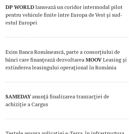
DP
WORLD
lansează un coridor intermodal pilot
pentru vehicule finite între Europa de Vest și sud-
estul Europei
Exim Banca Românească, parte a consorțiului de
bănci care finanțează dezvoltarea
MOOV
Leasing și
extinderea leasingului operațional în România
SAMEDAY
anunță finalizarea tranzacției de
achiziție a Cargus
Testele asupra aplicaţiei e-Terra, în infrastructura