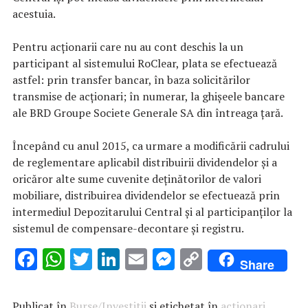
acestuia.
Pentru acţionarii care nu au cont deschis la un
participant al sistemului RoClear, plata se efectuează
astfel: prin transfer bancar, în baza solicitărilor
transmise de acţionari; în numerar, la ghişeele bancare
ale BRD Groupe Societe Generale SA din întreaga ţară.
Începând cu anul 2015, ca urmare a modificării cadrului
de reglementare aplicabil distribuirii dividendelor şi a
oricăror alte sume cuvenite deţinătorilor de valori
mobiliare, distribuirea dividendelor se efectuează prin
intermediul Depozitarului Central şi al participanţilor la
sistemul de compensare-decontare şi registru.
F
W
T
Li
E
M
C
Share
ac
h
w
n
m
es
o
e
at
it
k
ai
se
p
Publicat în
Burse/Investitii
și etichetat în
actionari
,