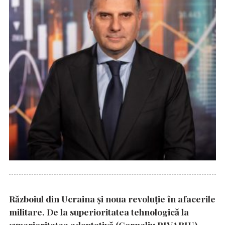
Războiul din Ucraina și noua revoluție în afacerile
militare. De la superioritatea tehnologică la
superioritatea adaptativă (Corneliu PIVARIU)