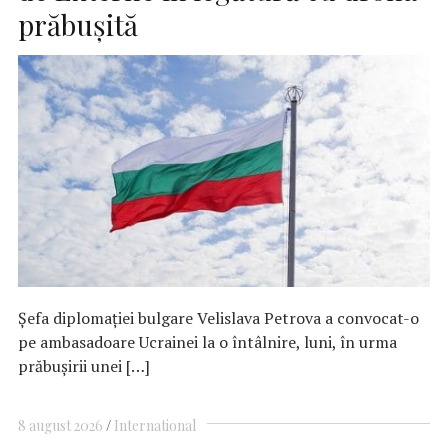
prăbuşită
Şefa diplomaţiei bulgare Velislava Petrova a convocat-o
pe ambasadoare Ucrainei la o întâlnire, luni, în urma
prăbuşirii unei […]
8 august 2026
International