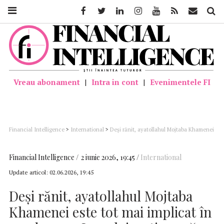
Facebook
Twitter
Linkedin
Instagram
Youtube
Feed
Mail
Căutar
Vreau abonament
|
Intra in cont
|
Evenimentele FI
Financial Intelligence
>
International
>
Deşi rănit, ayatollahul Mojtaba Khamenei
este tot mai implicat în conducerea Iranului, estimează Washingtonul
Financial Intelligence
2 iunie 2026, 19:45
International
Update articol:
02.06.2026, 19:45
Deşi rănit, ayatollahul Mojtaba
Khamenei este tot mai implicat în