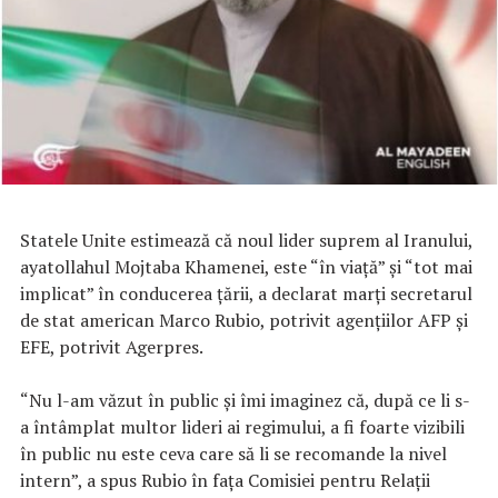
Statele Unite estimează că noul lider suprem al Iranului,
ayatollahul Mojtaba Khamenei, este “în viaţă” şi “tot mai
implicat” în conducerea ţării, a declarat marţi secretarul
de stat american Marco Rubio, potrivit agenţiilor AFP şi
EFE, potrivit Agerpres.
“Nu l-am văzut în public şi îmi imaginez că, după ce li s-
a întâmplat multor lideri ai regimului, a fi foarte vizibili
în public nu este ceva care să li se recomande la nivel
intern”, a spus Rubio în faţa Comisiei pentru Relaţii