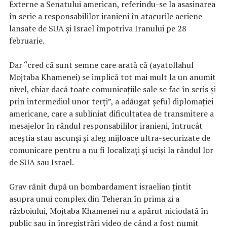
Externe a Senatului american, referindu-se la asasinarea
în serie a responsabililor iranieni în atacurile aeriene
lansate de SUA şi Israel împotriva Iranului pe 28
februarie.
Dar “cred că sunt semne care arată că (ayatollahul
Mojtaba Khamenei) se implică tot mai mult la un anumit
nivel, chiar dacă toate comunicaţiile sale se fac în scris şi
prin intermediul unor terţi”, a adăugat şeful diplomaţiei
americane, care a subliniat dificultatea de transmitere a
mesajelor în rândul responsabililor iranieni, întrucât
aceştia stau ascunşi şi aleg mijloace ultra-securizate de
comunicare pentru a nu fi localizaţi şi ucişi la rândul lor
de SUA sau Israel.
Grav rănit după un bombardament israelian ţintit
asupra unui complex din Teheran în prima zi a
războiului, Mojtaba Khamenei nu a apărut niciodată în
public sau în înregistrări video de când a fost numit