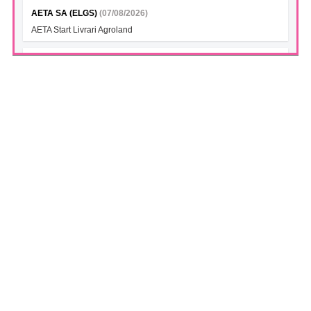
AETA SA (ELGS)
(07/08/2026)
AETA Start Livrari Agroland
INTERCAPITAL BET-TRN UCITS ETF (ICBETNETF)
(07/08/2026)
VAN la data 06.08.2026
INTERCAPITAL CROBEX10TR UCITS ETF (ICCROETF)
(07/08/2026)
VAN la data 06.08.2026