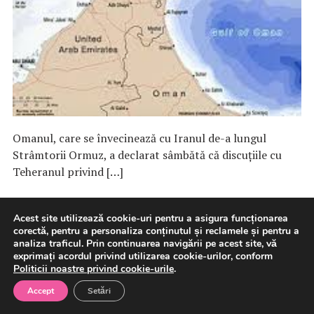
Omanul, care se învecinează cu Iranul de-a lungul
Strâmtorii Ormuz, a declarat sâmbătă că discuţiile cu
Teheranul privind […]
8 august 2026
International
Acest site utilizează cookie-uri pentru a asigura funcționarea
corectă, pentru a personaliza conținutul și reclamele și pentru a
analiza traficul. Prin continuarea navigării pe acest site, vă
exprimați acordul privind utilizarea cookie-urilor, conform
Politicii noastre privind cookie-urile
.
Rusia atacă întreprinderi
Accept
Setări
militare din Kiev, precum şi