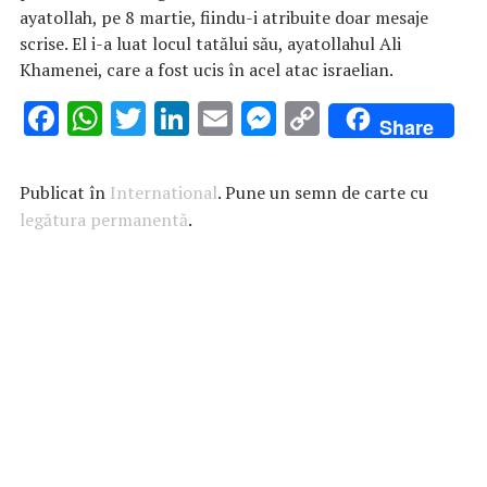
ayatollah, pe 8 martie, fiindu-i atribuite doar mesaje
scrise. El i-a luat locul tatălui său, ayatollahul Ali
Khamenei, care a fost ucis în acel atac israelian.
F
W
T
Li
E
M
C
Share
ac
h
w
n
m
es
o
e
at
it
k
ai
se
p
Publicat în
International
. Pune un semn de carte cu
b
s
te
e
l
n
y
legătura permanentă
.
o
A
r
dI
g
Li
o
p
n
er
n
k
p
k