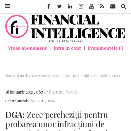
Facebook
Twitter
Linkedin
Instagram
Youtube
Feed
Mail
Căutar
Vreau abonament
|
Intra in cont
|
Evenimentele FI
Financial Intelligence
>
Energie
>
DGA: Zece percheziţii pentru probarea unor
infracţiuni de corupţie în legătură cu furt de energie electrică
18 ianuarie 2021, 08:54
Energie
,
Justitie
Update articol:
18.01.2021, 08:54
DGA:
Zece percheziţii pentru
probarea unor infracţiuni de