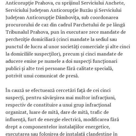
Anticorupţie Prahova, cu sprijinul Serviciului Anchete,
Serviciului Judeţean Anticorupţie Buzău şi Serviciului
Judeţean Anticorupţie Dâmboviţa, sub coordonarea
procurorului de caz din cadrul Parchetului de pe lângă
Tribunalul Prahova, pun în executare zece mandate de
percheziţie domiciliară (cinci mandate la sediul sau
punctul de lucru al unor societăţi comerciale şi alte cinci
la domiciliile suspecţilor), precum şi cinci mandate de
aducere emise pe numele a doi suspecţi funcţionari
publici şi alte trei persoane fără calitate specială,
potrivit unui comunicat de presă.
În cauză se efectuează cercetări faţă de cei cinci
suspecţi, pentru săvârşirea mai multor infracţiuni,
respectiv de constituire a unui grup infracţional
organizat, luare de mită, dare de mită, trafic de
influenţă, furt de energie electrică, modificarea fără
drept a componentelor instalaţiilor energetice,
executarea sau folosirea de instalaţii clandestine în