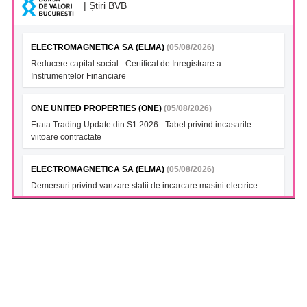
| Știri BVB
ELECTROMAGNETICA SA (ELMA)
(05/08/2026)
Reducere capital social - Certificat de Inregistrare a
Instrumentelor Financiare
ONE UNITED PROPERTIES (ONE)
(05/08/2026)
Erata Trading Update din S1 2026 - Tabel privind incasarile
viitoare contractate
ELECTROMAGNETICA SA (ELMA)
(05/08/2026)
Demersuri privind vanzare statii de incarcare masini electrice
FONDUL DESCHIS DE INVESTITII BT INDEX ROMANIA ETF
BET TR (BTBETRETF)
(05/08/2026)
Notificare cu privire la numarul si tipul investitorilor
FONDUL DESCHIS DE INVESTITII ETF ENERGIE PATRIA-
TRADEVILLE (PTENGETF)
(05/08/2026)