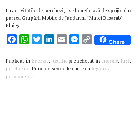
La activităţile de percheziţii se beneficiază de sprijin din
partea Grupării Mobile de Jandarmi “Matei Basarab”
Ploieşti.
F
W
T
Li
E
M
C
Share
ac
h
w
n
m
es
o
e
at
it
k
ai
se
p
Publicat în
Energie
,
Justitie
și etichetat în
energie
,
furt
,
b
s
te
e
l
n
y
perchezitii
. Pune un semn de carte cu
legătura
permanentă
o
A
.
r
dI
g
Li
o
p
n
er
n
k
p
k