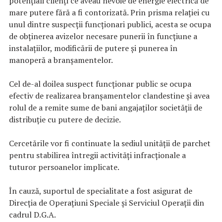
potenţiali clienţi ce aveau nevoie de energie electrică de
mare putere fără a fi contorizată. Prin prisma relaţiei cu
unul dintre suspecţii funcţionari publici, acesta se ocupa
de obţinerea avizelor necesare punerii în funcţiune a
instalaţiilor, modificării de putere şi punerea în
manoperă a branşamentelor.
Cel de-al doilea suspect funcţionar public se ocupa
efectiv de realizarea branşamentelor clandestine şi avea
rolul de a remite sume de bani angajaţilor societăţii de
distribuţie cu putere de decizie.
Cercetările vor fi continuate la sediul unităţii de parchet
pentru stabilirea întregii activităţi infracţionale a
tuturor persoanelor implicate.
În cauză, suportul de specialitate a fost asigurat de
Direcţia de Operaţiuni Speciale şi Serviciul Operaţii din
cadrul D.G.A.