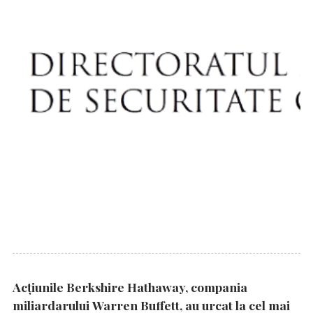
Acțiunile Berkshire Hathaway, compania
miliardarului Warren Buffett, au urcat la cel mai