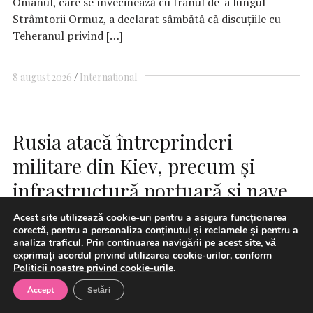
Omanul, care se învecinează cu Iranul de-a lungul
Strâmtorii Ormuz, a declarat sâmbătă că discuţiile cu
Teheranul privind […]
8 august 2026
International
Rusia atacă întreprinderi
militare din Kiev, precum şi
infrastructură portuară şi nave
în zona Odesa
Acest site utilizează cookie-uri pentru a asigura funcționarea
corectă, pentru a personaliza conținutul și reclamele și pentru a
analiza traficul. Prin continuarea navigării pe acest site, vă
exprimați acordul privind utilizarea cookie-urilor, conform
Politicii noastre privind cookie-urile
.
Accept
Setări