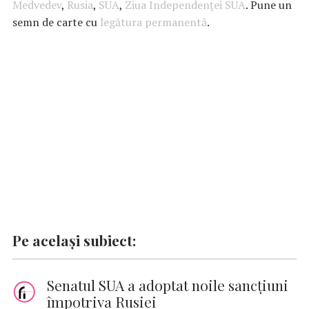
b
s
te
e
l
n
y
Medvedev
,
Rusia
,
SUA
,
Ziua Independenţei SUA
. Pune un
semn de carte cu
o
A
r
legătura permanentă
dI
g
Li
.
o
p
n
er
n
k
p
k
Pe același subiect:
Senatul SUA a adoptat noile sancţiuni
împotriva Rusiei