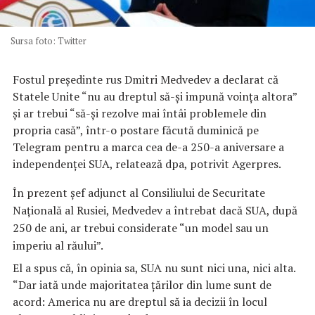
Sursa foto: Twitter
Fostul preşedinte rus Dmitri Medvedev a declarat că
Statele Unite “nu au dreptul să-şi impună voinţa altora”
şi ar trebui “să-şi rezolve mai întâi problemele din
propria casă”, într-o postare făcută duminică pe
Telegram pentru a marca cea de-a 250-a aniversare a
independenţei SUA, relatează dpa, potrivit Agerpres.
În prezent şef adjunct al Consiliului de Securitate
Naţională al Rusiei, Medvedev a întrebat dacă SUA, după
250 de ani, ar trebui considerate “un model sau un
imperiu al răului”.
El a spus că, în opinia sa, SUA nu sunt nici una, nici alta.
“Dar iată unde majoritatea ţărilor din lume sunt de
acord: America nu are dreptul să ia decizii în locul