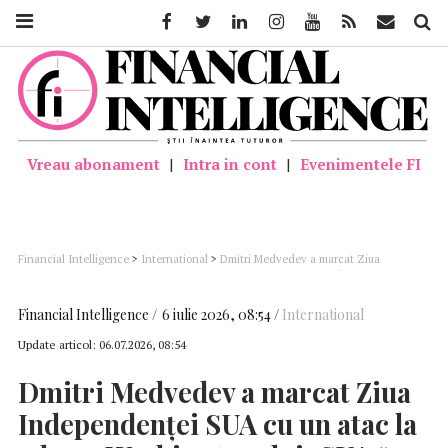
Facebook
Twitter
Linkedin
Instagram
Youtube
Feed
Mail
Căutar
Vreau abonament
|
Intra in cont
|
Evenimentele FI
Financial Intelligence
>
International
>
Dmitri Medvedev a marcat Ziua
Independenţei SUA cu un atac la adresa Washingtonului: SUA “nu au dreptul să-
şi impună voinţa altora” şi ar trebui “să-şi rezolve mai întâi problemele din propria
casă”
Financial Intelligence
6 iulie 2026, 08:54
International
Update articol:
06.07.2026, 08:54
Dmitri Medvedev a marcat Ziua
Independenţei
SUA
cu un atac la