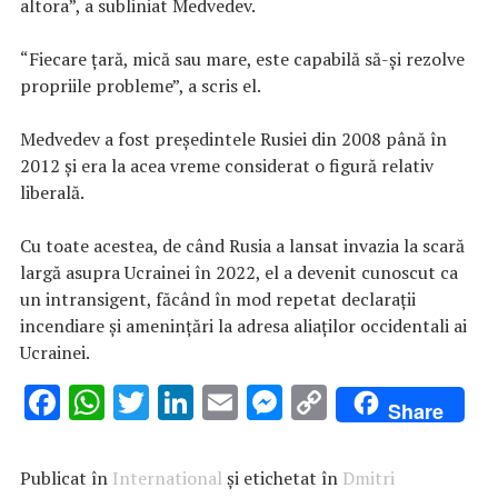
altora”, a subliniat Medvedev.
“Fiecare ţară, mică sau mare, este capabilă să-şi rezolve
propriile probleme”, a scris el.
Medvedev a fost preşedintele Rusiei din 2008 până în
2012 şi era la acea vreme considerat o figură relativ
liberală.
Cu toate acestea, de când Rusia a lansat invazia la scară
largă asupra Ucrainei în 2022, el a devenit cunoscut ca
un intransigent, făcând în mod repetat declaraţii
incendiare şi ameninţări la adresa aliaţilor occidentali ai
Ucrainei.
F
W
T
Li
E
M
C
Share
ac
h
w
n
m
es
o
e
at
it
k
ai
se
p
Publicat în
International
și etichetat în
Dmitri