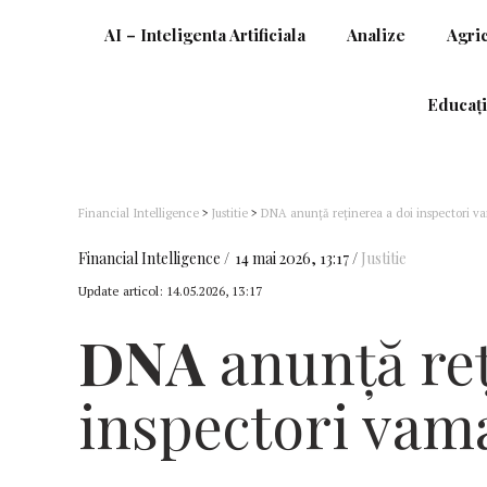
AI – Inteligenta Artificiala
Analize
Agri
Educați
Financial Intelligence
>
Justitie
>
DNA anunță reținerea a doi inspectori va
Financial Intelligence
14 mai 2026, 13:17
Justitie
Update articol:
14.05.2026, 13:17
DNA
anunță reț
inspectori vama