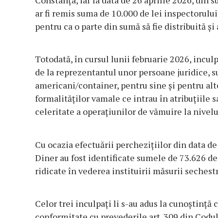
Constanța, iar la data de 26 aprilie 2026, din 
ar fi remis suma de 10.000 de lei inspectorulu
pentru ca o parte din sumă să fie distribuită și
Totodată, în cursul lunii februarie 2026, inculp
de la reprezentantul unor persoane juridice, 
americani/container, pentru sine și pentru alt
formalităților vamale ce intrau în atribuțiile 
celeritate a operațiunilor de vămuire la nivel
Cu ocazia efectuării perchezițiilor din data d
Diner au fost identificate sumele de 73.626 de 
ridicate în vederea instituirii măsurii sechestr
Celor trei inculpați li s-au adus la cunoștință 
conformitate cu prevederile art. 309 din Codu