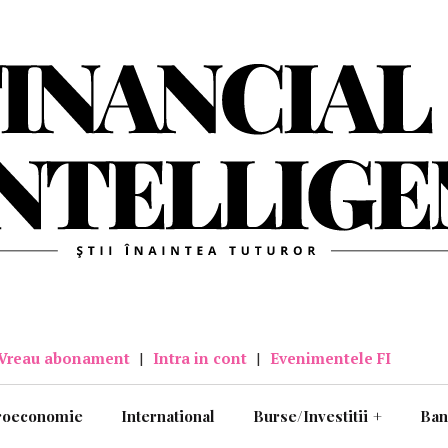
Vreau abonament
|
Intra in cont
|
Evenimentele FI
roeconomie
International
Burse/Investitii
+
Ban