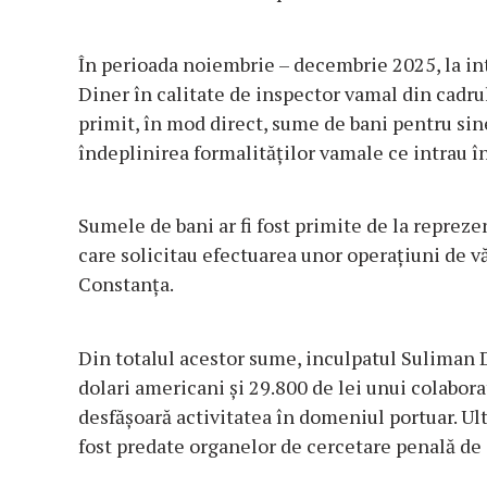
În perioada noiembrie – decembrie 2025, la in
Diner în calitate de inspector vamal din cadru
primit, în mod direct, sume de bani pentru sine
îndeplinirea formalităților vamale ce intrau în 
Sumele de bani ar fi fost primite de la reprez
care solicitau efectuarea unor operațiuni de v
Constanța.
Din totalul acestor sume, inculpatul Suliman D
dolari americani și 29.800 de lei unui colaborat
desfășoară activitatea în domeniul portuar. Ul
fost predate organelor de cercetare penală de 