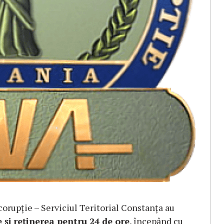
corupție – Serviciul Teritorial Constanța au
 și
reținerea pentru 24 de ore
, începând cu