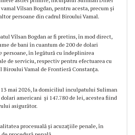
sumele astfel primite, inculpatul Suliman Diner
i vamal Vîlsan Bogdan, pentru acesta, precum și
 altor persoane din cadrul Biroului Vamal.
atul Vîlsan Bogdan ar fi pretins, în mod direct,
sume de bani în cuantum de 200 de dolari
e persoane, în legătură cu îndeplinirea
sale de serviciu, respectiv pentru efectuarea cu
ul Biroului Vamal de Frontieră Constanța.
e 13 mai 2026, la domiciliul inculpatului Suliman
dolari americani și 147.780 de lei, acestea fiind
ului asigurător.
calitatea procesuală și acuzațiile penale, în
l de procedură penală.