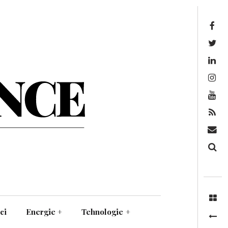
Facebook
Twitter
Linkedin
Instagram
Youtube
Feed
Mail
Căutare
ci
Energie
+
Tehnologie
+