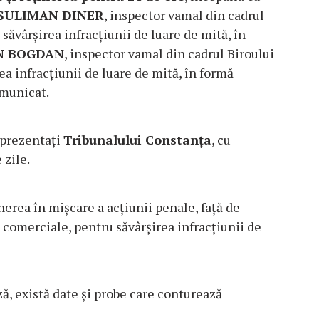
SULIMAN DINER
, inspector vamal din cadrul
săvârșirea infracțiunii de luare de mită, în
N BOGDAN
, inspector vamal din cadrul Biroului
a infracțiunii de luare de mită, în formă
omunicat.
i prezentați
Tribunalului Constanța
, cu
 zile.
nerea în mișcare a acțiunii penale, față de
i comerciale, pentru săvârșirea infracțiunii de
ză, există date și probe care conturează