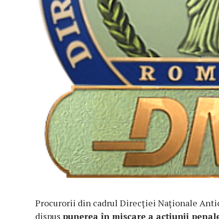
Procurorii din cadrul Direcției Naționale Anti
dispus
punerea în mișcare a acțiunii penale