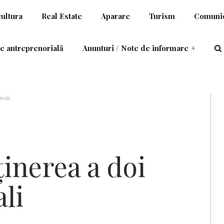
cultura
Real Estate
Aparare
Turism
Comunic
e antreprenorială
Anunturi / Note de informare
+
mali
inerea a doi
li