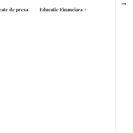
ate de presa
Educatie Financiara
+