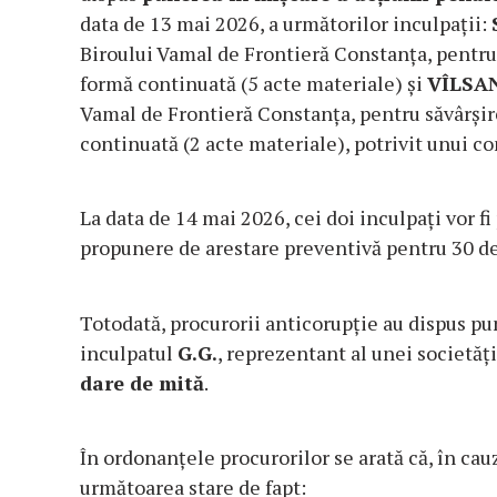
data de 13 mai 2026, a următorilor inculpații:
Biroului Vamal de Frontieră Constanța, pentru 
formă continuată (5 acte materiale) și
VÎLSA
Vamal de Frontieră Constanța, pentru săvârșire
continuată (2 acte materiale), potrivit unui c
La data de 14 mai 2026, cei doi inculpați vor f
propunere de arestare preventivă pentru 30 de
Totodată, procurorii anticorupție au dispus pu
inculpatul
G.G.
, reprezentant al unei societăț
dare de mită
.
În ordonanțele procurorilor se arată că, în cau
următoarea stare de fapt: