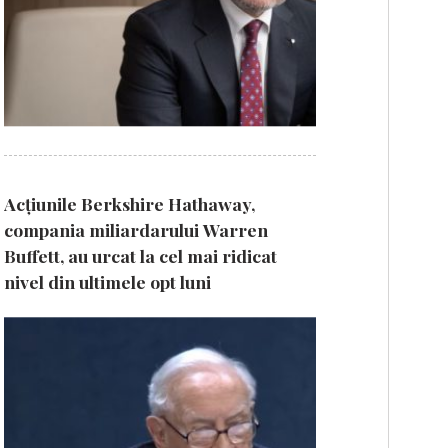
Acțiunile Berkshire Hathaway,
compania miliardarului Warren
Buffett, au urcat la cel mai ridicat
nivel din ultimele opt luni