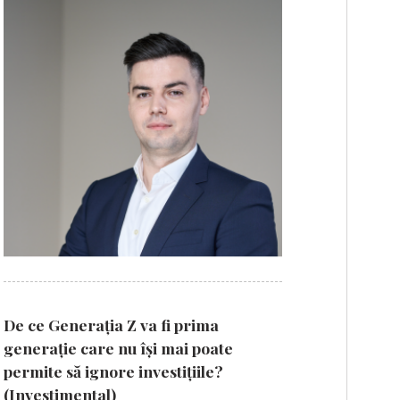
De ce Generația Z va fi prima
generație care nu își mai poate
permite să ignore investițiile?
(Investimental)