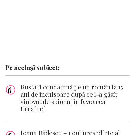
k
p
k
Pe același subiect:
Rusia îl condamnă pe un român la 15
ani de închisoare după ce l-a găsit
vinovat de spionaj în favoarea
Ucrainei
Ioana Bădescu – noul preşedinte al