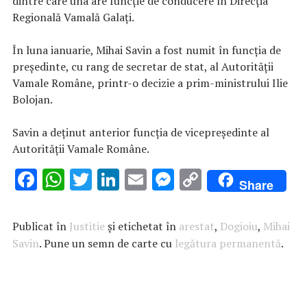
dintre care una are funcție de conducere în Direcția
Regională Vamală Galați.
În luna ianuarie, Mihai Savin a fost numit în funcția de
președinte, cu rang de secretar de stat, al Autorității
Vamale Române, printr-o decizie a prim-ministrului Ilie
Bolojan.
Savin a deținut anterior funcția de vicepreședinte al
Autorității Vamale Române.
F
W
T
Li
E
M
C
Share
ac
h
w
n
m
es
o
e
at
it
k
ai
se
p
Publicat în
Justitie
și etichetat în
arestat
,
Dogioiu
,
Mihai
b
s
te
e
l
n
y
Savin
. Pune un semn de carte cu
legătura permanentă
.
o
A
r
dI
g
Li
o
p
n
er
n