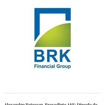
Alexandru Petrescu, Președinte ASF: Dincolo de