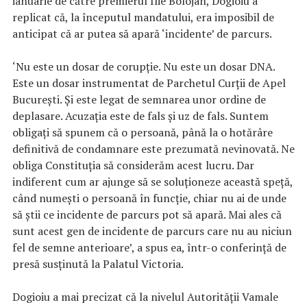
ianuarie de către premierul Ilie Bolojan, Dogioiu a
replicat că, la începutul mandatului, era imposibil de
anticipat că ar putea să apară ‘incidente’ de parcurs.
‘Nu este un dosar de corupție. Nu este un dosar DNA.
Este un dosar instrumentat de Parchetul Curții de Apel
București. Și este legat de semnarea unor ordine de
deplasare. Acuzația este de fals și uz de fals. Suntem
obligați să spunem că o persoană, până la o hotărâre
definitivă de condamnare este prezumată nevinovată. Ne
obliga Constituția să considerăm acest lucru. Dar
indiferent cum ar ajunge să se soluționeze această speță,
când numești o persoană în funcție, chiar nu ai de unde
să știi ce incidente de parcurs pot să apară. Mai ales că
sunt acest gen de incidente de parcurs care nu au niciun
fel de semne anterioare’, a spus ea, într-o conferință de
presă susținută la Palatul Victoria.
Dogioiu a mai precizat că la nivelul Autorității Vamale