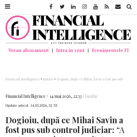
Facebook
Twitter
Linkedin
Instagram
Youtube
Feed
Mail
Căutar
Vreau abonament
|
Intra in cont
|
Evenimentele FI
Financial Intelligence
>
Justitie
>
Dogioiu, după ce Mihai Savin a fost pus sub
control judiciar: “A avut un mandat cu rezultate remarcabile; era în plină
desfășurare reorganizarea Autorității Vamale”
Financial Intelligence
14 mai 2026, 22:33
Justitie
Update articol:
14.05.2026, 22:33
Dogioiu, după ce Mihai Savin a
fost pus sub control judiciar:
“A