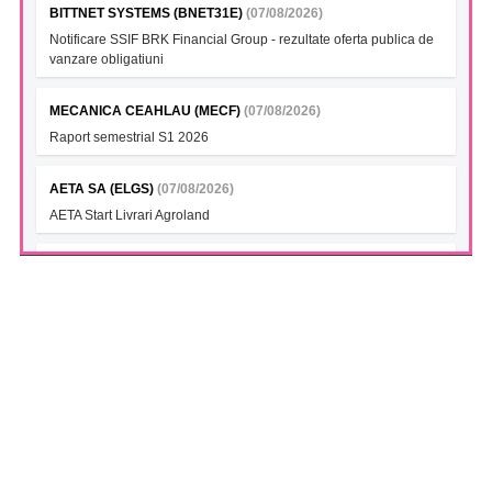
BITTNET SYSTEMS (BNET31E)
(07/08/2026)
Notificare SSIF BRK Financial Group - rezultate oferta publica de
vanzare obligatiuni
MECANICA CEAHLAU (MECF)
(07/08/2026)
Raport semestrial S1 2026
AETA SA (ELGS)
(07/08/2026)
AETA Start Livrari Agroland
INTERCAPITAL BET-TRN UCITS ETF (ICBETNETF)
(07/08/2026)
VAN la data 06.08.2026
INTERCAPITAL CROBEX10TR UCITS ETF (ICCROETF)
(07/08/2026)
VAN la data 06.08.2026