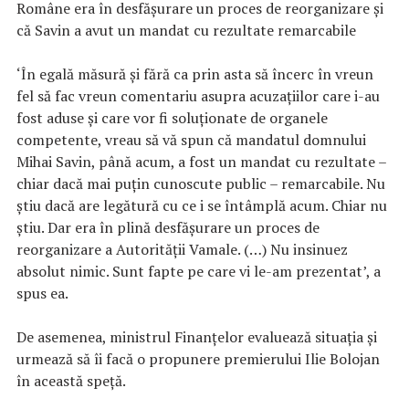
Române era în desfășurare un proces de reorganizare și
că Savin a avut un mandat cu rezultate remarcabile
‘În egală măsură și fără ca prin asta să încerc în vreun
fel să fac vreun comentariu asupra acuzațiilor care i-au
fost aduse și care vor fi soluționate de organele
competente, vreau să vă spun că mandatul domnului
Mihai Savin, până acum, a fost un mandat cu rezultate –
chiar dacă mai puțin cunoscute public – remarcabile. Nu
știu dacă are legătură cu ce i se întâmplă acum. Chiar nu
știu. Dar era în plină desfășurare un proces de
reorganizare a Autorității Vamale. (…) Nu insinuez
absolut nimic. Sunt fapte pe care vi le-am prezentat’, a
spus ea.
De asemenea, ministrul Finanțelor evaluează situația și
urmează să îi facă o propunere premierului Ilie Bolojan
în această speță.