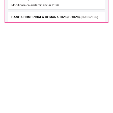
Modificare calendar financiar 2026
BANCA COMERCIALA ROMANA 2028 (BCR28)
(06/08/2026)
Modificare calendar financiar 2026
BANCA COMERCIALA ROMANA- Green bonds (BCR28A)
(06/08/2026)
Modificare calendar financiar 2026
BANCA COMERCIALA ROMANA (BCR28B)
(06/08/2026)
Modificare calendar financiar 2026