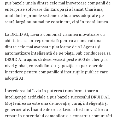
pus bazele uneia dintre cele mai inovatoare companii de
enterprise software din Europa și a lansat Charisma,
unul dintre primele sisteme de business adoptate pe
scară largă nu numai pe continent, ci și în toată lumea.
La DRUID AI, Liviu a combinat viziunea inovatoare cu
abilitatea sa antreprenorială pentru a construi una
dintre cele mai avansate platforme de AI Agents și
automatizare inteligentă de pe piață. Sub conducerea sa,
DRUID AI a ajuns să deservească peste 300 de clienți la
nivel global, consolidân-du-și poziția ca partener de
încredere pentru companiile și instituțiile publice care
adoptă AI.
Încrederea lui Liviu în puterea transformatoare a
inteligenței artificiale a pus bazele succesului DRUID AI.
Moștenirea sa este una de inovație, curaj, inteligență și
generozitate. Înainte de orice, Liviu a fost un visător: a
crezut în potențialul oamenilor și a construit comunități