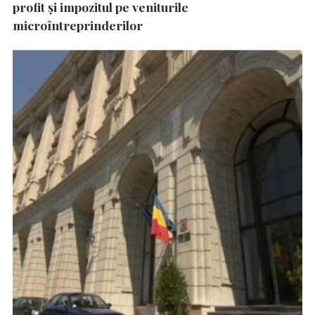
profit și impozitul pe veniturile
microîntreprinderilor