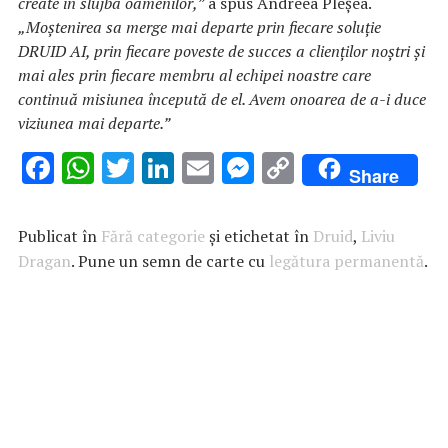
create în slujba oamenilor,”
a spus Andreea Pleşea.
„Moștenirea sa merge mai departe prin fiecare soluție
DRUID AI, prin fiecare poveste de succes a clienților noștri și
mai ales prin fiecare membru al echipei noastre care
continuă misiunea începută de el. Avem onoarea de a-i duce
viziunea mai departe.”
F
W
T
Li
E
M
C
Share
ac
h
w
n
m
es
o
e
at
it
k
ai
se
p
Publicat în
Fără categorie
și etichetat în
Druid
,
Liviu
b
s
te
e
l
n
y
Dragan
. Pune un semn de carte cu
legătura permanentă
.
o
A
r
dI
g
Li
o
p
n
er
n
k
p
k