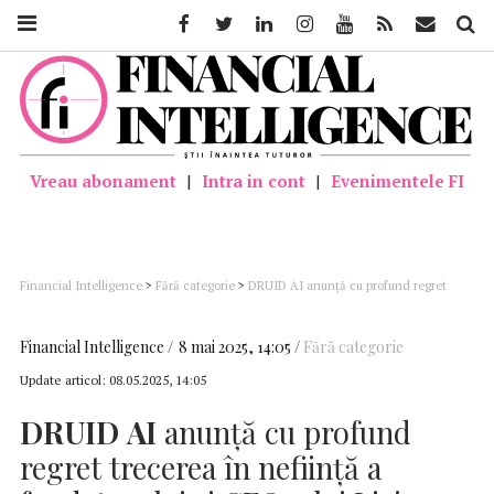
Facebook
Twitter
Linkedin
Instagram
Youtube
Feed
Mail
Căutar
Vreau abonament
|
Intra in cont
|
Evenimentele FI
Financial Intelligence
>
Fără categorie
>
DRUID AI anunță cu profund regret
trecerea în neființă a fondatorului și CEO-ului Liviu Drăgan
Financial Intelligence
8 mai 2025, 14:05
Fără categorie
Update articol:
08.05.2025, 14:05
DRUID
AI
anunță cu profund
regret trecerea în neființă a