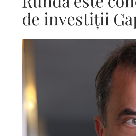
Runda este con
de investiții 