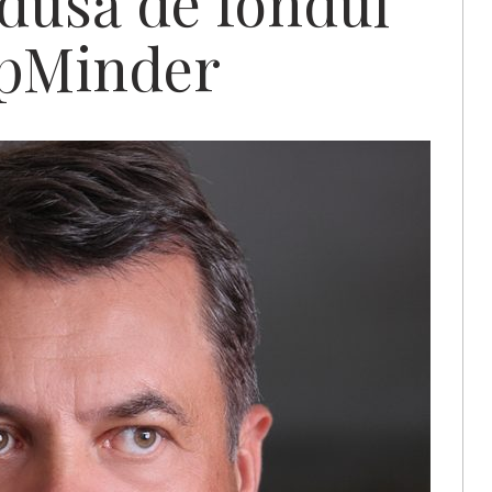
dusă de fondul
GapMinder