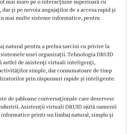
tot mai mare pe o interacţiune superioară cu
 dar şi pe nevoia angajaţilor de a accesa rapid şi
 în mai multe sisteme informatice, pentru
aj natural pentru a prelua sarcini cu privire la
n sistemele unei organizaţii. Tehnologia DRUID
astfel de asistenți virtuali inteligenți,
ctivităţilor simple, dar consumatoare de timp
lizatorilor prin răspunsuri rapide şi inteligente.
sute de șabloane conversaţionale care deservesc
industrii. Asistenţii virtuali DRUID ajută oamenii
informatice printr-un limbaj natural, simplu şi