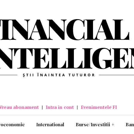
Vreau abonament
|
Intra in cont
|
Evenimentele FI
roeconomie
International
Burse/Investitii
+
Ban