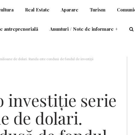
cultura
Real Estate
Aparare
Turism
Comunic
e antreprenorială
Anunturi / Note de informare
+
 milioane de dolari. Runda este condusă de fondul de investiții
 investiție serie
e de dolari.