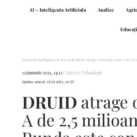
AI – Inteligenta Artificiala
Analize
Agri
Educați
Financial Intelligence
>
Afaceri
>
DRUID atrage o investiție serie A de 2,5
GapMinder
12 ianuarie 2021, 14:13
Afaceri
,
Tehnologie
Update articol:
12.01.2021, 16:55
DRUID
atrage o
A de 2,5 milioan