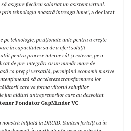
să asigure fiecărui salariat un asistent virtual.
m prin tehnologia noastră întreaga lume”,
a declarat
 pe tehnologie, poziționate unic pentru a crește
e în capacitatea sa de a oferi soluții
 atât pentru procese interne cât și externe, pe o
idicat de pre-integrări cu un număr mare de
asă ca preț și versatilă, permițând economii masive
 intenționează să accelereze transformarea lor
lătorii care va forma viitorul soluțiilor
e fim alături antreprenorilor care au dezvoltat
tener Fondator GapMinder VC
.
 noastră inițială în DRUID. Suntem fericiți că în
ulte domenii, în particular în ceea ce privește