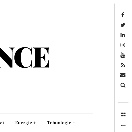
Facebook
Twitter
Linkedin
Instagram
Youtube
Feed
Mail
Căutare
ci
Energie
+
Tehnologie
+